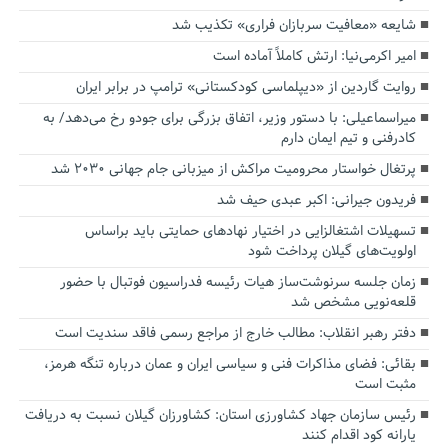
شایعه «معافیت سربازان فراری» تکذیب شد
امیر اکرمی‌نیا: ارتش کاملاً آماده است
روایت گاردین از «دیپلماسی کودکستانی» ترامپ در برابر ایران
میراسماعیلی: با دستور وزیر، اتفاق بزرگی برای جودو رخ می‌دهد/ به
کادرفنی و تیم ایمان دارم
پرتغال خواستار محرومیت مراکش از میزبانی جام جهانی ۲۰۳۰ شد
فریدون جیرانی: اکبر عبدی حیف شد
تسهیلات اشتغالزایی در اختیار نهادهای حمایتی باید براساس
اولویت‌های گیلان پرداخت شود
زمان جلسه سرنوشت‌ساز هیات رئیسه فدراسیون فوتبال با حضور
قلعه‌نویی مشخص شد
دفتر رهبر انقلاب: مطالب خارج از مراجع رسمی فاقد سندیت است
بقائی: فضای مذاکرات فنی و سیاسی ایران و عمان درباره تنگه هرمز،
مثبت است
رئیس سازمان جهاد کشاورزی استان: کشاورزان گیلان نسبت به دریافت
یارانه کود اقدام کنند