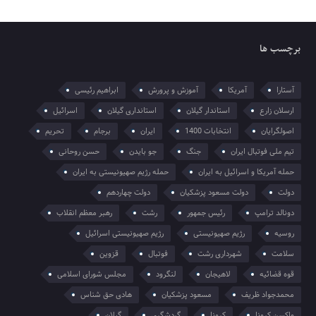
برچسب ها
آستارا
آمریکا
آموزش و پرورش
ابراهیم رئیسی
ارسلان زارع
استاندار گیلان
استانداری گیلان
اسرائیل
اصولگرایان
انتخابات 1400
ایران
برجام
تحریم
تیم ملی فوتبال ایران
جنگ
جو بایدن
حسن روحانی
حمله آمریکا و اسرائیل به ایران
حمله رژیم صهیونیستی به ایران
دولت
دولت مسعود پزشکیان
دولت چهاردهم
دونالد ترامپ
رئیس جمهور
رشت
رهبر معظم انقلاب
روسیه
رژیم صهیونیستی
رژیم صهیونیستی اسرائیل
سلامت
شهرداری رشت
فوتبال
قزوین
قوه قضائیه
لاهیجان
لنگرود
مجلس شورای اسلامی
محمدجواد ظریف
مسعود پزشکیان
هادی حق شناس
واکسن کرونا
کرونا
گردشگری
گیلان