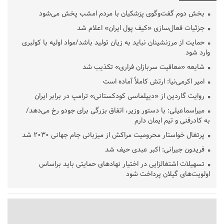
بخش دوم گفت‌وگوی پزشکیان با مردم امشب پخش می‌شود
جزئیات فعال‌سازی «کیف پول ایران» اعلام شد
حمایت از مرزنشینان نباید به زیان تولید باشد/مواد اولیه با کولبری
وارد شود
شایعه «معافیت سربازان فراری» تکذیب شد
امیر اکرمی‌نیا: ارتش کاملاً آماده است
روایت گاردین از «دیپلماسی کودکستانی» ترامپ در برابر ایران
میراسماعیلی: با دستور وزیر، اتفاق بزرگی برای جودو رخ می‌دهد/
به کادرفنی و تیم ایمان دارم
پرتغال خواستار محرومیت مراکش از میزبانی جام جهانی ۲۰۳۰ شد
فریدون جیرانی: اکبر عبدی حیف شد
تسهیلات اشتغالزایی در اختیار نهادهای حمایتی باید براساس
اولویت‌های گیلان پرداخت شود
زمان جلسه سرنوشت‌ساز هیات رئیسه فدراسیون فوتبال با حضور
قلعه‌نویی مشخص شد
دفتر رهبر انقلاب: مطالب خارج از مراجع رسمی فاقد سندیت است