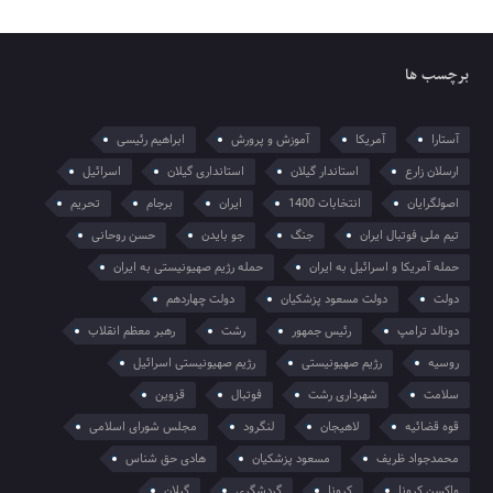
برچسب ها
آستارا
آمریکا
آموزش و پرورش
ابراهیم رئیسی
ارسلان زارع
استاندار گیلان
استانداری گیلان
اسرائیل
اصولگرایان
انتخابات 1400
ایران
برجام
تحریم
تیم ملی فوتبال ایران
جنگ
جو بایدن
حسن روحانی
حمله آمریکا و اسرائیل به ایران
حمله رژیم صهیونیستی به ایران
دولت
دولت مسعود پزشکیان
دولت چهاردهم
دونالد ترامپ
رئیس جمهور
رشت
رهبر معظم انقلاب
روسیه
رژیم صهیونیستی
رژیم صهیونیستی اسرائیل
سلامت
شهرداری رشت
فوتبال
قزوین
قوه قضائیه
لاهیجان
لنگرود
مجلس شورای اسلامی
محمدجواد ظریف
مسعود پزشکیان
هادی حق شناس
واکسن کرونا
کرونا
گردشگری
گیلان