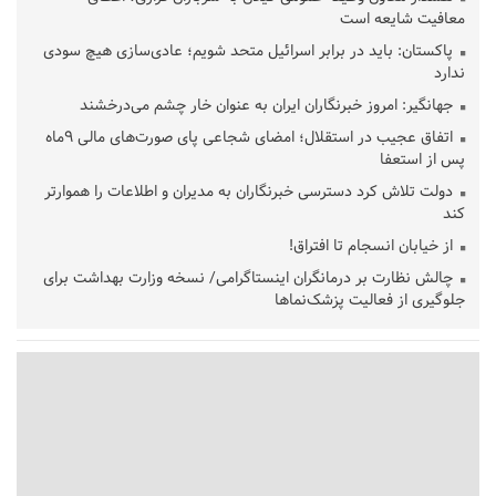
معافیت شایعه است
پاکستان: باید در برابر اسرائیل متحد شویم؛ عادی‌سازی هیچ سودی
ندارد
جهانگیر: امروز خبرنگاران ایران به عنوان خار چشم می‌درخشند
اتفاق عجیب در استقلال؛ امضای شجاعی پای صورت‌های مالی ٩ماه
پس از استعفا
دولت تلاش کرد دسترسی خبرنگاران به مدیران و اطلاعات را هموارتر
کند
از خیابان انسجام تا افتراق!
چالش نظارت بر درمانگران اینستاگرامی/ نسخه وزارت بهداشت برای
جلوگیری از فعالیت پزشک‌نماها
خبرنگارانی که جنگ را برای تاریخ نوشتند
پشتیبانی از زنجیره ارزش بادام زمینی در اولویت سیاست‌های
حمایتی گیلان است
بخش دوم گفت‌وگوی پزشکیان با مردم امشب پخش می‌شود
جزئیات فعال‌سازی «کیف پول ایران» اعلام شد
حمایت از مرزنشینان نباید به زیان تولید باشد/مواد اولیه با کولبری