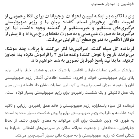
خوشبین و امیدوار هستیم.
وی با تاکید بر اینکه تبیین تحولات و جریانات برای افکار عمومی از
اهمیت بالایی برخوردار است، گفت: میان ما و رژیم صهیونیستی
درگیری‌های مستقیم و غیرمستقیم از گذشته وجود داشت، اما این
درگیری‌ها به صورت غیررسمی و به صورت نقطه‌ای رخ می‌داد و تا پیش از
طوفان الاقصی به تدریج سطح آن افزایش می‌یافت.
فرمانده کل سپاه گفت: اسرائیلی‌‌ها فکر می‌کنند با پرتاب چند موشک
می‌توانند تاریخ را عوض کنند؛ ‌وعده صادق ۲ را فراموش نکرد‌ه‌اید؛ تجاوز
کردید، اما بدانید پاسخ غیرقابل تصوری به شما خواهیم داد.
سرلشکر سلامی عملیات طوفان الاقصی را شوک جدی و هشدار خطر واقعی برای
بقای رژیم صیهونیستی خواند و افزود: شکست اطلاعاتی آشکار رژیم صهیونیستی
آنان را متوجه میزان آسیب‌پذیریشان کرد. این عملیات نشان داد فاصله زمانی میان
یک عمل تاکتیکی و یک شکست راهبردی برای رژیم صهیونیستی بسیار کوتاه است.
فرمانده کل سپاه پاسداران، رژیم صهیونیستی را فاقد عمق راهبردی ارزیابی و تاکید
کرد: هاضمه و ظرفیت رژیم صهیونیستی برای پذیرش شکست بسیار محدود است؛
به طوری که اولین شکست برای آنان می‌تواند به معنای نابودی باشد. از لحاظ
جغرافیایی، منطقه‌ای و جمعیت متراکم ساکن در سرزمین‌های اشغالی، شرایط به
شکلی است که رژیم صهیونیستی را به صورت ذاتی بسیار آسیب‌پذیر می‌کند.