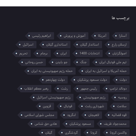
برچسب ها
آستارا
آمریکا
آموزش و پرورش
ابراهیم رئیسی
ارسلان زارع
استاندار گیلان
استانداری گیلان
اسرائیل
اصولگرایان
انتخابات 1400
ایران
برجام
تحریم
تیم ملی فوتبال ایران
جنگ
جو بایدن
حسن روحانی
حمله آمریکا و اسرائیل به ایران
حمله رژیم صهیونیستی به ایران
دولت
دولت مسعود پزشکیان
دولت چهاردهم
دونالد ترامپ
رئیس جمهور
رشت
رهبر معظم انقلاب
روسیه
رژیم صهیونیستی
رژیم صهیونیستی اسرائیل
سلامت
شهرداری رشت
فوتبال
قزوین
قوه قضائیه
لاهیجان
لنگرود
مجلس شورای اسلامی
محمدجواد ظریف
مسعود پزشکیان
هادی حق شناس
واکسن کرونا
کرونا
گردشگری
گیلان