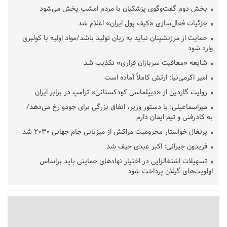
بخش دوم گفت‌وگوی پزشکیان با مردم امشب پخش می‌شود
جزئیات فعال‌سازی «کیف پول ایران» اعلام شد
حمایت از مرزنشینان نباید به زیان تولید باشد/مواد اولیه با کولبری
وارد شود
شایعه «معافیت سربازان فراری» تکذیب شد
امیر اکرمی‌نیا: ارتش کاملاً آماده است
روایت گاردین از «دیپلماسی کودکستانی» ترامپ در برابر ایران
میراسماعیلی: با دستور وزیر، اتفاق بزرگی برای جودو رخ می‌دهد/
به کادرفنی و تیم ایمان دارم
پرتغال خواستار محرومیت مراکش از میزبانی جام جهانی ۲۰۳۰ شد
فریدون جیرانی: اکبر عبدی حیف شد
تسهیلات اشتغالزایی در اختیار نهادهای حمایتی باید براساس
اولویت‌های گیلان پرداخت شود
زمان جلسه سرنوشت‌ساز هیات رئیسه فدراسیون فوتبال با حضور
قلعه‌نویی مشخص شد
دفتر رهبر انقلاب: مطالب خارج از مراجع رسمی فاقد سندیت است
بقائی: فضای مذاکرات فنی و سیاسی ایران و عمان درباره تنگه هرمز،