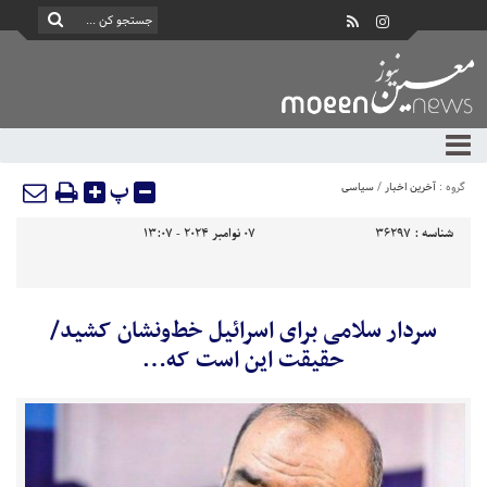
پ
گروه :
آخرین اخبار
/
سیاسی
شناسه :
36297
07 نوامبر 2024 - 13:07
سردار سلامی برای اسرائیل خط‌ونشان کشید/
حقیقت این است که…