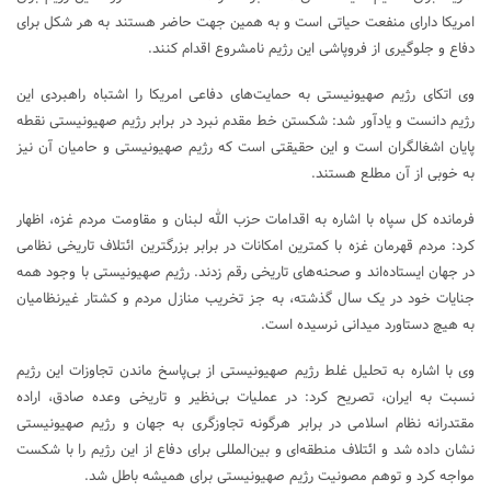
امریکا دارای منفعت حیاتی است و به همین جهت حاضر هستند به هر شکل برای
دفاع و جلوگیری از فروپاشی این رژیم نامشروع اقدام کنند.
وی اتکای رژیم صهیونیستی به حمایت‌های دفاعی امریکا را اشتباه راهبردی این
رژیم دانست و یادآور شد: شکستن خط مقدم نبرد در برابر رژیم صهیونیستی نقطه
پایان اشغالگران است و این حقیقتی است که رژیم صهیونیستی و حامیان آن نیز
به خوبی از آن مطلع هستند.
فرمانده کل سپاه با اشاره به اقدامات حزب الله لبنان و مقاومت مردم غزه، اظهار
کرد: مردم قهرمان غزه با کمترین امکانات در برابر بزرگترین ائتلاف تاریخی نظامی
در جهان ایستاده‌اند و صحنه‌های تاریخی رقم زدند. رژیم صهیونیستی با وجود همه
جنایات خود در یک سال گذشته، به جز تخریب منازل مردم و کشتار غیرنظامیان
به هیچ دستاورد میدانی نرسیده است.
وی با اشاره به تحلیل غلط رژیم صهیونیستی از بی‌پاسخ ماندن تجاوزات این رژیم
نسبت به ایران، تصریح کرد: در عملیات بی‌نظیر و تاریخی وعده صادق، اراده
مقتدرانه نظام اسلامی در برابر هرگونه تجاوزگری به جهان و رژیم صهیونیستی
نشان داده شد و ائتلاف منطقه‌ای و بین‌المللی برای دفاع از این رژیم را با شکست
مواجه کرد و توهم مصونیت رژیم صهیونیستی برای همیشه باطل شد.