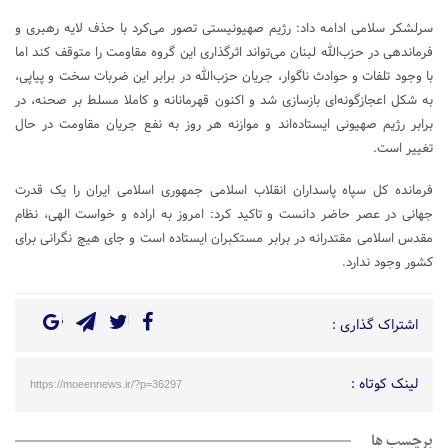
سرلشکر سلامی ادامه داد: رژیم صهیونیستی تصور می‌کرد با حذف لایه رهبری و
فرماندهی در حزب‌الله لبنان می‌تواند اثرگذاری این گروه مقاومت را متوقف کند اما
با وجود تلفات و حوادث ناگوار، جریان حزب‌الله در برابر این ضربات سخت و پیاپی،
به شکل اعجازگونه‌ای بازسازی شد و اکنون قهرمانانه و کاملا مسلط بر صحنه، در
برابر رژیم صهیونی ایستاده‌اند و موازنه هر روز به نفع جریان مقاومت در حال
تغییر است.
فرمانده کل سپاه پاسداران انقلاب اسلامی جمهوری اسلامی ایران را یک قدرت
جهانی در عصر حاضر دانست و تاکید کرد: امروز به اراده و خواست الهی، نظام
مقدس اسلامی مقتدرانه در برابر مستکبران ایستاده است و جای هیچ نگرانی برای
کشور وجود ندارد.
اشتراک گذاری :
لینک کوتاه :
https://moeennews.ir/?p=36297
برچسب ها