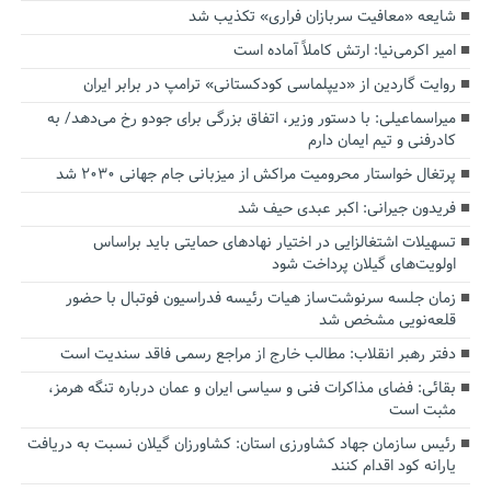
شایعه «معافیت سربازان فراری» تکذیب شد
امیر اکرمی‌نیا: ارتش کاملاً آماده است
روایت گاردین از «دیپلماسی کودکستانی» ترامپ در برابر ایران
میراسماعیلی: با دستور وزیر، اتفاق بزرگی برای جودو رخ می‌دهد/ به
کادرفنی و تیم ایمان دارم
پرتغال خواستار محرومیت مراکش از میزبانی جام جهانی ۲۰۳۰ شد
فریدون جیرانی: اکبر عبدی حیف شد
تسهیلات اشتغالزایی در اختیار نهادهای حمایتی باید براساس
اولویت‌های گیلان پرداخت شود
زمان جلسه سرنوشت‌ساز هیات رئیسه فدراسیون فوتبال با حضور
قلعه‌نویی مشخص شد
دفتر رهبر انقلاب: مطالب خارج از مراجع رسمی فاقد سندیت است
بقائی: فضای مذاکرات فنی و سیاسی ایران و عمان درباره تنگه هرمز،
مثبت است
رئیس سازمان جهاد کشاورزی استان: کشاورزان گیلان نسبت به دریافت
یارانه کود اقدام کنند