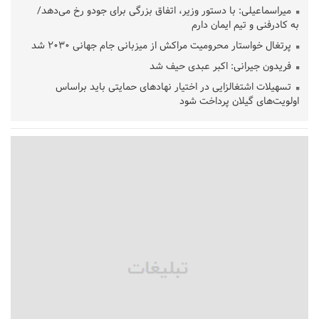
میراسماعیلی: با دستور وزیر، اتفاق بزرگی برای جودو رخ می‌دهد/
به کادرفنی و تیم ایمان دارم
پرتغال خواستار محرومیت مراکش از میزبانی جام جهانی ۲۰۳۰ شد
فریدون جیرانی: اکبر عبدی حیف شد
تسهیلات اشتغالزایی در اختیار نهادهای حمایتی باید براساس
اولویت‌های گیلان پرداخت شود
زمان جلسه سرنوشت‌ساز هیات رئیسه فدراسیون فوتبال با حضور
قلعه‌نویی مشخص شد
دفتر رهبر انقلاب: مطالب خارج از مراجع رسمی فاقد سندیت است
بقائی: فضای مذاکرات فنی و سیاسی ایران و عمان درباره تنگه هرمز،
مثبت است
رئیس سازمان جهاد کشاورزی استان: کشاورزان گیلان نسبت به
دریافت یارانه کود اقدام کنند
تمدید مهلت اظهارنامه‌های مالیاتی سال ۱۴۰۴ تا پایان شهریورماه