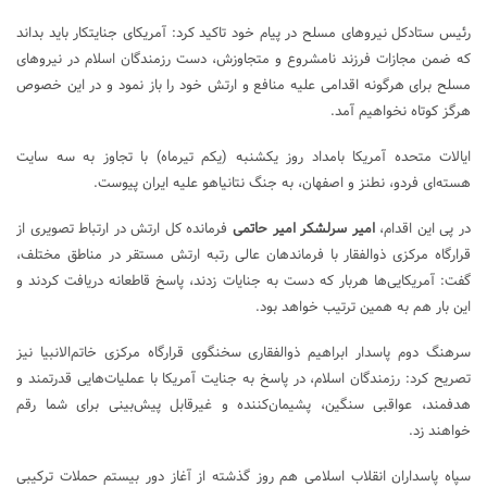
رئیس ستادکل نیروهای مسلح در پیام خود تاکید کرد: آمریکای جنایتکار باید بداند
که ضمن مجازات فرزند نامشروع و متجاوزش، دست رزمندگان اسلام در نیروهای
مسلح برای هرگونه اقدامی علیه منافع و ارتش خود را باز نمود و در این خصوص
هرگز کوتاه نخواهیم آمد.
ایالات متحده آمریکا بامداد روز یکشنبه (یکم تیرماه) با تجاوز به سه سایت
هسته‌ای فردو، نطنز و اصفهان، به جنگ نتانیاهو علیه ایران پیوست.
در پی این اقدام،
امیر سرلشکر امیر حاتمی
فرمانده کل ارتش در ارتباط تصویری از
قرارگاه مرکزی ذوالفقار با فرماندهان عالی رتبه ارتش مستقر در مناطق مختلف،
گفت: آمریکایی‌ها هربار که دست به جنایات زدند، پاسخ قاطعانه دریافت کردند و
این بار هم به همین ترتیب خواهد بود.
سرهنگ دوم پاسدار ابراهیم ذوالفقاری سخنگوی قرارگاه مرکزی خاتم‌الانبیا نیز
تصریح کرد: رزمندگان اسلام، در پاسخ به جنایت آمریکا با عملیات‌هایی قدرتمند و
هدفمند، عواقبی سنگین، پشیمان‌کننده و غیرقابل پیش‌بینی برای شما رقم
خواهند زد.
سپاه پاسداران انقلاب اسلامی هم روز گذشته از آغاز دور بیستم حملات ترکیبی