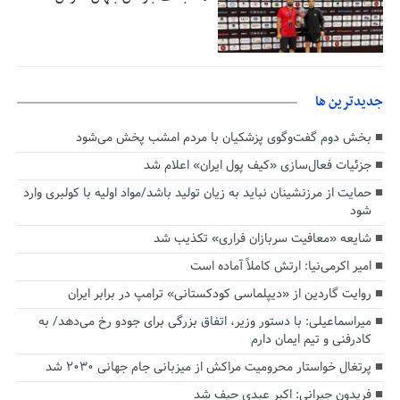
جديدترين ها
بخش دوم گفت‌وگوی پزشکیان با مردم امشب پخش می‌شود
جزئیات فعال‌سازی «کیف پول ایران» اعلام شد
حمایت از مرزنشینان نباید به زیان تولید باشد/مواد اولیه با کولبری وارد
شود
شایعه «معافیت سربازان فراری» تکذیب شد
امیر اکرمی‌نیا: ارتش کاملاً آماده است
روایت گاردین از «دیپلماسی کودکستانی» ترامپ در برابر ایران
میراسماعیلی: با دستور وزیر، اتفاق بزرگی برای جودو رخ می‌دهد/ به
کادرفنی و تیم ایمان دارم
پرتغال خواستار محرومیت مراکش از میزبانی جام جهانی ۲۰۳۰ شد
فریدون جیرانی: اکبر عبدی حیف شد