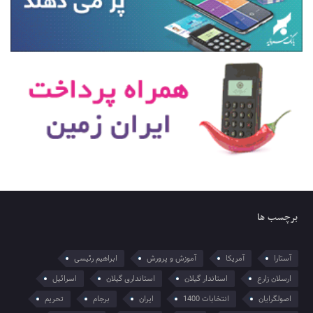
برچسب ها
آستارا
آمریکا
آموزش و پرورش
ابراهیم رئیسی
ارسلان زارع
استاندار گیلان
استانداری گیلان
اسرائیل
اصولگرایان
انتخابات 1400
ایران
برجام
تحریم