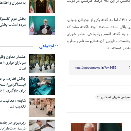
او با بیان اینکه ۹۵ درصد استان کردستان گازکشی شده، عنوان کرد: «اتفاقا بخشی از این ۹۵ درصد گازکشی در دولت
به مدیران و اطلاعا
بخش دوم گفت‌وگو
با این تفاسیر به رغم گمانه‌زنی‌های فردی و رسانه‌ای از حضور جلیلی در انتخابات ۱۴۰۰، اما به گفته یکی از نزدیکان جلیلی،
مردم امشب پخش 
ع زمان بسیاری باقی مانده است.» البته ناگفته نماند که
ند و به گفته قاسم روانبخش، عضو شورای
مرکزی جبهه پایداری، «کاندیدا ۱۴۰۰ از آسمان که نمی‌آید بلکه از همین زمینی‎‌هاست. بنابراین گزینه‌های مختلفی مطرح
:: اجتماعی
نمندتر هستند.»
هشدار معاون وظیف
سربازان فراری؛ ا
:
است
https://moeennews.ir/?p=3459
چالش نظارت بر در
اینستاگرامی/ نس
برای جلوگیری از ف
مجلس شورای اسلامی
شایعه «معافیت سر
تکذیب شد
درصد است/ارزیاب