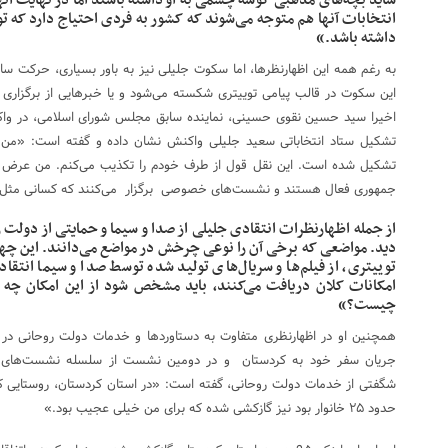
شاید بچه‌های مذهبی گوشه چشمی به او داشته باشند اما در نهایت آنها 
انتخابات آنها هم متوجه می‌شوند که کشور به فردی احتیاج دارد که ت
داشته باشد.»
این سکوت در قالب پیامی توییتری شکسته می‌شود و یا خبرهایی از برگزاری 
اخیرا سید حسین نقوی حسینی، نماینده سابق مجلس شورای اسلامی، در واکنش
تشکیل ستاد انتخاباتی سعید جلیلی واکنش نشان داده و گفته است: «من
تشکیل شده است. این نقل قول از طرف خودم را تکذیب می‌کنم. من عرض کر
جمهوری فعال هستند و نشست‌های خصوصی برگزار می‌کنند که کسانی مثل 
از جمله اظهارنظرات انتقادی جلیلی از صدا و سیما و حمایتی از دولت ر
دید. مواضعی که برخی آن را نوعی چرخش در مواضع می‌دانند. این چهر
توییتری، از فیلم‌ها و سریال‌های تولید شده توسط صدا و سیما انتقا
امکانات کلان دریافت می‌کنند، باید مشخص شود از این امکان چه ا
چیست؟»
همچنین او در اظهارنظری متفاوت به دستاوردها و خدمات دولت روحانی در 
جریان سفر خود به کردستان و در دومین نشست از سلسله نشست‌های تخ
شگفتی از خدمات دولت روحانی، گفته است: «در استان کردستان، روستایی ک
حدود ۲۵ خانوار بود نیز گازکشی شده که برای من خیلی عجیب بود.»