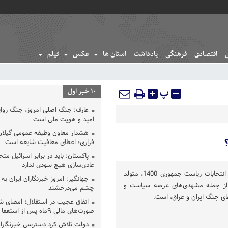
اقتصادی
فرهنگی
یادداشت
استان ها
عکس
فیلم
پ
10 خبر اول
عارف: جنگ اصلی امروز، جنگ روای
امید و هویت ملی است
هشدار معاون وظیفه عمومی گیلان 
فراری؛ اعطای معافیت شایعه است
پاکستان: باید در برابر اسرائیل مت
عادی‌سازی هیچ سودی ندارد
سعید جلیلی یکی از گزینه‌های انتخابات ریاست جمهوری 1400، متولد
جهانگیر: امروز خبرنگاران ایران به 
ست و از جمله مشهدی‌های عرصه سیاست و
چشم می‌درخشند
های جنگ ایران و عراق، است.
اتفاق عجیب در استقلال؛ امضای ش
صورت‌های مالی ٩ماه پس از استعفا
دولت تلاش کرد دسترسی خبرنگاران