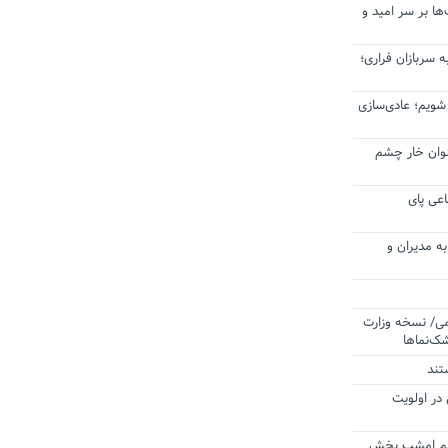
ا بر سر امید و
 سربازان فراری؛
 شویم؛ عادی‌سازی
عنوان خار چشم
عی پای
ه مدیران و
می/ نسخه وزارت
ک‌نماها
تند
 در اولویت
ردم امشب پخش