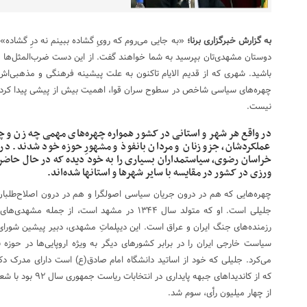
به گزارش خبرگزاری برنا؛
«به جایی می‌روم که رویِ گشاده ببینم نه درِ گشاده» 
دوستان مشهدی‌تان بپرسید به شما خواهند گفت. از این دست ضرب‌المثل‌ها را
باشید. شهری که از قدیم الایام تاکنون به علت پیشینه فرهنگی و مذهبی
چهره‌های سیاسی شاخص در سطوح سران قوا، اهمیت بیش از پیشی پیدا کرده
نیست.
در واقع هر شهر و استانی در کشور همواره چهره‌های مهمی چه زن و چه
عملکردشان، جزو زنان و مردان بانفوذ و مشهورِ حوزه خود شدند. در
خراسان رضوی، سیاستمداران بسیاری را به خود دیده که در حال حاضر 
ورزی در کشور در مقایسه با سایر شهرها و استانها شده‌اند.
چهره‌هایی که هم در درون جریان سیاسی اصولگرا و هم در درون اصلاح‌طلبان
جلیلی است. او که متولد سال ۱۳۴۴ در مشهد است، از
رزمنده‌های جنگ ایران و عراق است. این دیپلماتِ مشهدی، دبیر پیشین شورا
سیاست خارجی ایران را در برابر کشورهای دیگر به ویژه اروپایی‌ها در حوزه ب
می‌کرد. جلیلی که خود از اساتید دانشگاه امام صادق(ع) است دارای مدرک دک
که از کاندیداهای جبهه
از چهار میلیون رأی، سوم شد.