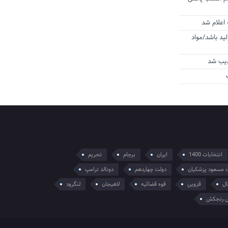
 اعلام شد
لید باشد/مواد
ذیب شد
انتخابات 1400
ایران
برجام
تحریم
 مسعود پزشکیان
دولت چهاردهم
دونالد ترامپ
ال
قزوین
قوه قضائیه
لاهیجان
لنگرود
 رنجکش