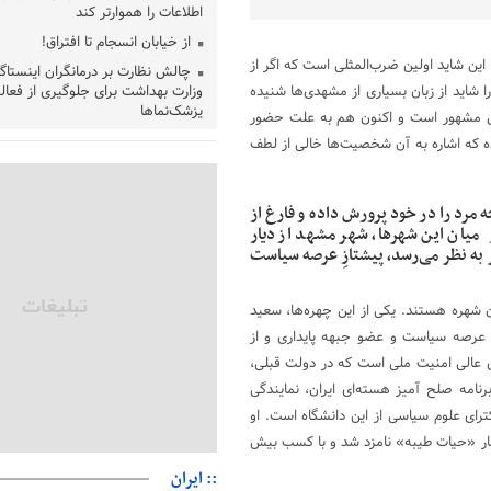
اطلاعات را هموارتر کند
از خیابان انسجام تا افتراق!
این شاید اولین ضرب‌المثلی است که اگر از
چالش نظارت بر درمانگران اینستاگ
 شاید از زبان بسیاری از مشهدی‌ها شنیده
وزارت بهداشت برای جلوگیری از فعال
پزشک‌نماها
‌اش مشهور است و اکنون هم به علت حضور
خبرنگارانی که جنگ را برای تاریخ ن
 که اشاره به آن شخصیت‌ها خالی از لطف
پشتیبانی از زنجیره ارزش بادام زمی
سیاست‌های حمایتی گیلان است
 مرد را در خود پرورش داده و فارغ از
بخش دوم گفت‌وگوی پزشکیان با 
 میان این شهرها، شهر مشهد از دیار
پخش می‌شود
به نظر می‌رسد، پیشتازِ عرصه سیاست
جزئیات فعال‌سازی «کیف پول ایران
حمایت از مرزنشینان نباید به زیان 
 شهره هستند. یکی از این چهره‌ها، سعید
مواد اولیه با کولبری وارد شود
 جمله مشهدی‌های عرصه سیاست و عضو جبهه پایداری و از
شایعه «معافیت سربازان فراری» 
ی عالی امنیت ملی است که در دولت قبلی،
امیر اکرمی‌نیا: ارتش کاملاً آماده ا
رنامه صلح آمیز هسته‌ای ایران، نمایندگی
ترای علوم سیاسی از این دانشگاه است. او
 پایداری در انتخابات ریاست جمهوری سال ۹۲ بود با شعار «حیات طیبه» نامزد شد و با کسب بیش
:: ایران