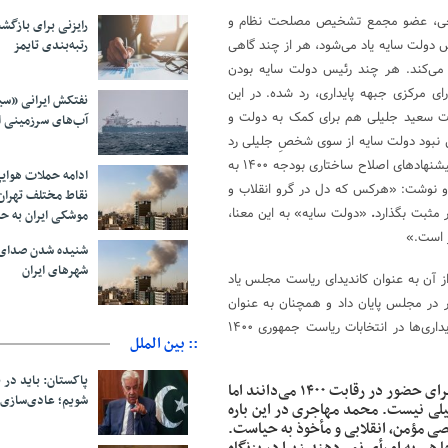
ارجی، عضو مجمع تشخیص مصلحت نظام و
رایزنی برای بازگشت
رتبه‌بندی تایمز
نماینده رهبری در شورای عالی امنیت ملی است. جلیلی که از آن با عنوان رئیس دولت سایه یاد می‎‌شود، هر از چند گاهی
ن می‌کند. هر چند رئیس دولت سایه بودن
ی مرکزی جبهه پایداری، رد شده. در این
نفتکش ایرانی «سی
رات سعید جلیلی هم برای کمک به دولت و
آب‌های سرزمینی ا
ی نبود دولت سایه از سوی شخصِ جلیلی رد
شود چرا که این عضو مجمع تشخیص مصلحت نظام، در نامه‌ای با محوریت پیشنهادهای اصلاح ساختاری بودجه ۱۴۰۰ به
ادامه حملات هوای
 و نوشت: «هرکس که دل در گرو انقلاب و
نقاط مختلف تهران/
ر مثبت بگذارد
.
«دولت سایه» به این معنا،
موشکی ایران به ح
ر است.»
شنیده شدن صدای 
شهرهای ایران
هره مشهدی که طبق گمانه‌زنی‌ها در زمان قبل از انتخابات مجلس ۹۸، از آن به عنوان کاندیدای ریاست مجلس یاد
ر در مجلس پایان داد و همچنان به عنوان
رئیس دولت سایه و به عنوان یکی از گزینه‌های جدی اصولگرایان به ویژه پایداری‌ها در انتخابات ریاست جمهوری ۱۴۰۰
:: بین الملل
پاکستان: باید در ب
در حالی که بسیاری، سعید جلیلی را جزو گزینه‎‌های جدی پایداری ها برای حضور در رقابت ۱۴۰۰ می‌دانند اما
شویم؛ عادی‌سازی 
یلی نیست. محمد مهاجری در این باره
صی مؤمن، انقلابی و مأخوذ به حیاست.