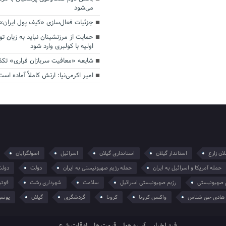
می‌شود
جزئیات فعال‌سازی «کیف پول ایران»
حمایت از مرزنشینان نباید به زیان تو
اولیه با کولبری وارد شود
شایعه «معافیت سربازان فراری» تک
امیر اکرمی‌نیا: ارتش کاملاً آماده است
ان زارع
استاندار گیلان
استانداری گیلان
اسرائیل
اصولگرایان
حمله آمریکا و اسرائیل به ایران
حمله رژیم صهیونیستی به ایران
دولت
دولت
 صهیونیستی
رژیم صهیونیستی اسرائیل
سلامت
شهرداری رشت
فوتب
هادی حق شناس
واکسن کرونا
کرونا
گردشگری
گیلان
یونس
فید اخبار
آب و هوا
قیمت ها
اوقات شرعی