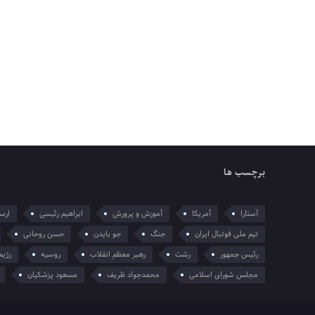
برچسب ها
آستارا
آمریکا
آموزش و پرورش
ابراهیم رئیسی
ارسل
تیم ملی فوتبال ایران
جنگ
جو بایدن
حسن روحانی
رئیس جمهور
رشت
رهبر معظم انقلاب
روسیه
رژیم
مجلس شورای اسلامی
محمدجواد ظریف
مسعود پزشکیان