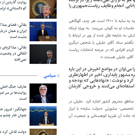
هم به او رأی نمی‌دهند زیرا در بزنگاه
روایت گاردین از 
وانایی انجام وظایف ریاست‌جمهوری را
کودکستانی» ترامپ 
به رغم همه این اظهارنظرها، اما سکوت جلیلی نیز به باور بسیاری، حرکت سایه به سایه تا ۱۴۰۰ است هر چند، گهگاهی
بقائی: فضای مذاک
جلسات او به گوش می‌رسد. به ویژه اینکه
ایران و عمان دربار
 به شایعه نقل شده از وی در ارتباط با
مثبت است
 نگفتم ستاد آقای جلیلی یا شخص دیگری
بقائی: مذاکره‌ای ب
دم افرادی که در عرصه انتخابات ریاست
اتفاقی در وضعیت 
آقای جلیلی هستند.»
نمی‌افتد
ا می‌توان در مواضع اخیرش در این باره
ه مشهور پایداری، اخیر در اظهارنظری
:: سیاسی
د کرد و نوشت: «نهادهایی که بودجه و
ستفاده‌ای می‌کنند و خروجی کارشان
عارف: جنگ اصلی 
روایت‌ها بر سر ام
است
مناطق محروم کشور اشاره کرد. جلیلی در
صصی- مشورتیِ «دولت سایه» با ابراز
جهانگیر: امروز خبر
عنوان خار چشم م
ه جاده آن تقریبا کوهستانی و جمعیت آن
دولت تلاش کرد د