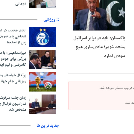
08 آگوست 2026
درمانی
:: ورزشی
اتفاق عجیب در اس
پاکستان: باید در برابر اسرائیل
پس از استعفا
متحد شویم؛ عادی‌سازی هیچ
میراسماعیلی: با د
سودی ندارد
بزرگی برای جودو 
کادرفنی و تیم ایم
پرتغال خواستار م
میزبانی جام جهانی ۲۰۳۰ 
 در وب منتشر خواهد شد.
زمان جلسه سرنوشت
هد شد.
فدراسیون فوتبال ب
مشخص شد
جديدترين ها