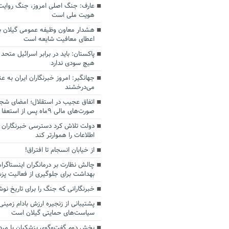
عارف: جنگ اصلی امروز، جنگ روایت‌ه
هویت ملی است
هشدار معاون وظیفه عمومی گیلان به
اعطای معافیت شایعه است
پاکستان: باید در برابر اسرائیل متحد
هیچ سودی ندارد
جهانگیر: امروز خبرنگاران ایران به 
می‌درخشند
اتفاق عجیب در استقلال؛ امضای شجا
صورت‌های مالی ٩ماه پس از استعفا
دولت تلاش کرد دسترسی خبرنگاران ب
اطلاعات را هموارتر کند
از خیابان انسجام تا افتراق!
چالش نظارت بر درمانگران اینستاگرا
بهداشت برای جلوگیری از فعالیت پزش
خبرنگارانی که جنگ را برای تاریخ نوش
پشتیبانی از زنجیره ارزش بادام زمینی
سیاست‌های حمایتی گیلان است
بخش دوم گفت‌وگوی پزشکیان با م