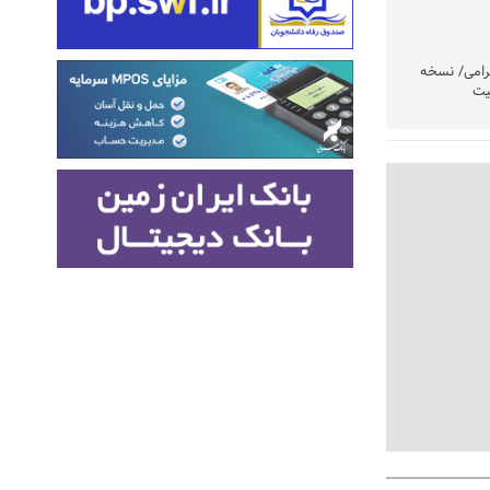
رامی/ نسخه
یت
وشتند
نی در اولویت
مردم امشب
» اعلام شد
تولید باشد/
تکذیب شد
ست