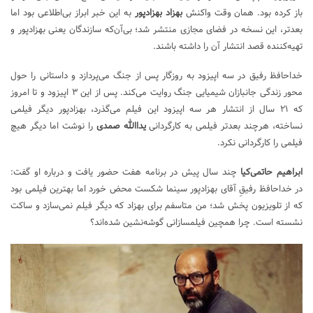
باز کرده بود. همان وقت واکنش
بهزاد بهزادپور
به این خبر ابراز بی‌اطلاعی بود اما
بعدتر، این نسخه در فضای مجازی منتشر شد؛ بی‌آن‌که سازندگان یعنی بهزادپور و
تهیه‌کننده قصد انتشار آن را داشته باشند.
خداحافظ رفیق
در سه اپیزود به روزگار پس از جنگ می‌پردازد و داستانی را حول
محور زندگی جانبازان شیمیایی جنگ روایت می‌کند. پس از این ۳ اپیزود و تا امروز
که ۲۱ سال از انتشار هر سه اپیزود این فیلم می‌گذرد، بهزادپور دیگر فیلمی
نساخته، هرچند بعدتر فیلمی به کارگردانی
یداالله صمدی
را نوشت اما دیگر هیچ
فیلمی را کارگردانی نکرد.
ابراهیم حاتمی‌کیا
چند سال پیش در برنامه
هفت
حضور یافت و درباره او گفت:
در
خداحافظ رفیقِ
آقای بهزادپور سینما شکست محض خورد اما بهترین فیلمی بود
که از تلویزیون پخش شد؛ من متاسفم برای بهزاد که دیگر فیلم نمی‌سازد و ساکت
نشسته است. چرا همچین فیلمسازانی گوشه‌نشین شده‌اند؟