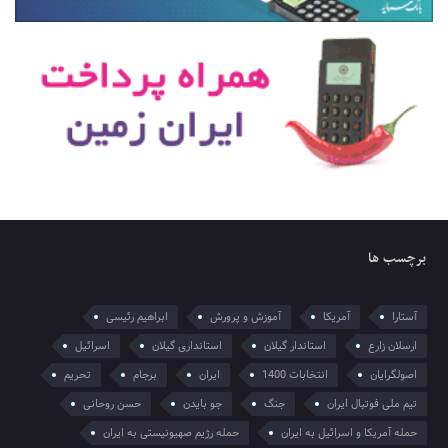
برچسب ها
آستارا
آمریکا
آموزش و پرورش
ابراهیم رئیسی
ارسلان زارع
استاندار گیلان
استانداری گیلان
اسرائیل
اصولگرایان
انتخابات 1400
ایران
برجام
تحریم
تیم ملی فوتبال ایران
جنگ
جو بایدن
حسن روحانی
حمله آمریکا و اسرائیل به ایران
حمله رژیم صهیونیستی به ایران