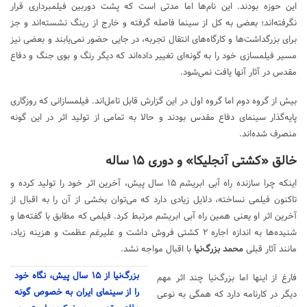
این حوزه بودند. این نام‌ها اما مدتی است که پشت دوربین فیلمبرداری قرار
نگرفته‌اند؛ بعضی به کل از سینما فاصله گرفته و خارج از رینگ نشسته‌اند و جز
برای بزرگداشت‌ها و کارگاه‌های انتقال تجربه، در جایی حضور نمی‌یابند و بعضی نیز
مسیر فیلمسازی خود را به گونه‌ای تغییر داده‌اند که دیگر رنگ و بوی جنگ و دفاع
مقدس در آثار آنها یافت نمی‌شود.
بیش از گروه دوم اما گروه اول در این گزارش قابل تامل‌اند. فیلمسازانی که روزگاری
پایه‌گذار سینمای دفاع مقدس بودند و حالا به تمامی از تولید اثر در این گونه
منصرف شده‌اند.
خالق «کشتی آنجلیکا» و دوری ۱۵ ساله
اینکه چرا سازنده
راه آبی ابریشم
۱۵ سال پیش، آخرین اثر خود را تولید کرده و
تاکنون فیلمی نساخته، دلایل زیادی دارد که می‌توان بخشی از آن را به اقبال از
آخرین اثر او یعنی همین
راه آبی ابریشم
مرتبط کرد. فیلمی که مطابق با گفته‌ها و
شنیده‌ها به اندازه اجاره ۲ کشتی فروش داشت و علیرغم عظمت و هزینه زیاد،
مانند آثار قبلی
محمد بزرگ‌نیا
با اقبال مواجه نشد.
بزرگ‌نیا از ۱۵ سال پیش، نگاه خود
فارغ از اینها اما بزرگ‌نیا چند اثر مهم
را از سینمای ایران به خصوص گونه
دیگر در کارنامه دارد که همگی به نوعی