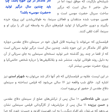
آثار ماندگار در این حوزه باشد، چرا
شیشه‌ای
بازگردد، که موفق نبود؛ اما در
باید چندین سال درگیر تولید
حال حاضر ۶ سال است که درگیر
«حضرت موسی» باشد؟
ساخت سریال
حضرت موسی
است و
همین موجب شده منتقدان و فعالان سینما، به طولانی‌شدن این پروژه خرده
بگیرند و دوری حاتمی‌کیا از تولید فیلم‌های دیگر به واسطه این اثر را برای او و
سینما، آفت تلقی کنند.
فیلمسازی که می‌تواند با پیشینه قابل قبول خود در سینمای دفاع مقدس دوباره
خالق آثار ماندگار در این حوزه باشد، چندین سال است درگیر تولید سریالی است
که از قضا در چند روز گذشته خبر تولید نسخه‌ای سینمایی به جای سریالی از آن
به دلیل روند طولانی تولید، منتشر شد و بلاتکلیفی‌ها را درباره شخص حاتمی‌کیا و
پروژه حضرت موسی بیشتر کرد.
در این لیست علاوه بر فیلمسازانی که نام آنها ذکر شد می‌توان به
شهرام اسدی
نیز
اشاره کرد. خالق
شب واقعه
نیز ۱۶ سالی می‌شود که فیلمی نساخته و سینمای
دفاع مقدس از حضور او بی‌بهره است.
دوری
علی شاه‌حاتمی
۱۰ سال پس از
ترکش‌های صلح
از سینمای دفاع مقدس
و
حسن برزیده
۱۱ سال پس از
مزارشریف
از کارگردانی فیلمی سینمایی نشان
می‌دهد که می‌توان نام افراد دیگری را به این فهرست افزود و حسرت خورد که چرا