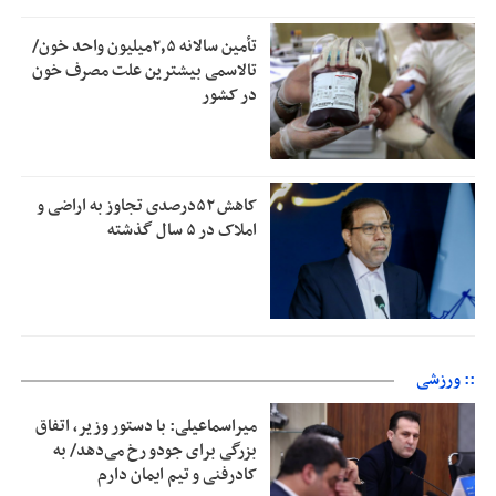
تأمین سالانه ۲٫۵میلیون واحد خون/
تالاسمی بیشترین علت مصرف‌ خون
در کشور
کاهش ۵۲درصدی تجاوز به اراضی و
املاک در ۵ سال گذشته
:: ورزشی
میراسماعیلی: با دستور وزیر، اتفاق
بزرگی برای جودو رخ می‌دهد/ به
کادرفنی و تیم ایمان دارم