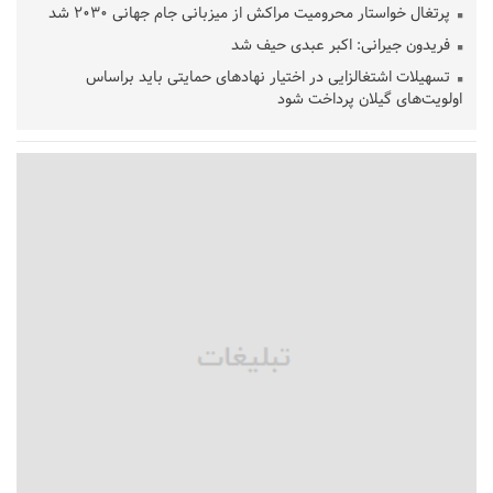
پرتغال خواستار محرومیت مراکش از میزبانی جام جهانی ۲۰۳۰ شد
فریدون جیرانی: اکبر عبدی حیف شد
تسهیلات اشتغالزایی در اختیار نهادهای حمایتی باید براساس
اولویت‌های گیلان پرداخت شود
زمان جلسه سرنوشت‌ساز هیات رئیسه فدراسیون فوتبال با حضور
قلعه‌نویی مشخص شد
دفتر رهبر انقلاب: مطالب خارج از مراجع رسمی فاقد سندیت است
بقائی: فضای مذاکرات فنی و سیاسی ایران و عمان درباره تنگه هرمز،
مثبت است
رئیس سازمان جهاد کشاورزی استان: کشاورزان گیلان نسبت به
دریافت یارانه کود اقدام کنند
تمدید مهلت اظهارنامه‌های مالیاتی سال ۱۴۰۴ تا پایان شهریورماه