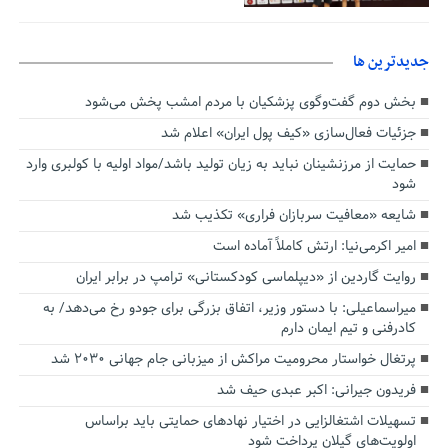
جديدترين ها
بخش دوم گفت‌وگوی پزشکیان با مردم امشب پخش می‌شود
جزئیات فعال‌سازی «کیف پول ایران» اعلام شد
حمایت از مرزنشینان نباید به زیان تولید باشد/مواد اولیه با کولبری وارد
شود
شایعه «معافیت سربازان فراری» تکذیب شد
امیر اکرمی‌نیا: ارتش کاملاً آماده است
روایت گاردین از «دیپلماسی کودکستانی» ترامپ در برابر ایران
میراسماعیلی: با دستور وزیر، اتفاق بزرگی برای جودو رخ می‌دهد/ به
کادرفنی و تیم ایمان دارم
پرتغال خواستار محرومیت مراکش از میزبانی جام جهانی ۲۰۳۰ شد
فریدون جیرانی: اکبر عبدی حیف شد
تسهیلات اشتغالزایی در اختیار نهادهای حمایتی باید براساس
اولویت‌های گیلان پرداخت شود