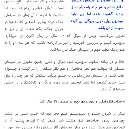
و آثاری مقبول در سینمای مستقل
شاخص‌ترین آثار سینمای دفاع مقدس
دفاع مقدس، هر چند راه برای نسل
است.
دوئل
فیلمی پرهزینه بود اما
جدید گشوده شده اما این نباید
متفاوت با آنچه تا آن زمان در سینمای
توجیهی برای دوری بزرگان این گونه
جنگ دیده بودیم. قصه‌ای که نه‌تنها در
سینما از آن باشد
جریان جنگ، بلکه تبعات آن را نیز به
تصویر می‌کشید. پیش از
دوئل
که ۲۰ سال از زمان اکران آن می‌گذرد،
درویش،
کیمیا
و
سرزمین خورشید
را نیز در کارنامه داشت که هر سه، او را به
عنوان یک قطب مهم در سینمای جنگ بدل ساخت.
حالا و در زمانه سکوت درویش، نبود
دوئل
و آثاری چنین مقبول در سینمای
مستقل که بتوانند هم نظر مخاطبان و هم نظر منتقدان را در گیشه و جشنواره
جلب کنند، در سینمای دفاع مقدس به چشم می‌آید. سکوتی که هر چند راه برای
نسل جدید گشوده اما نباید توجیهی برای دوری بزرگان و کارکشتگان این جنس
سینما از آن باشد.
«خداحافظ رفیق» و نبودنِ بهزادپور در سینما، ۲۱ ساله شد
پیش از شروع جشنواره سی‌وششم فیلم فجر بود که خبری مبنی بر انتشار
چهارمین اپیزود
خداحافظ رفیق
منتشر شد. فیلمی که ۳ اپیزود پیشین آن از
تلویزیون هم پخش شده و در میان مخاطبان آثار سینمای دفاع مقدس جای خود را