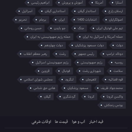
آستارا
آمریکا
آموزش و پرورش
ابراهیم رئیسی
ارسلان زارع
استاندار گیلان
استانداری گیلان
اسرائیل
اصولگرایان
انتخابات 1400
ایران
برجام
تحریم
تیم ملی فوتبال ایران
جنگ
جو بایدن
حسن روحانی
حمله آمریکا و اسرائیل به ایران
حمله رژیم صهیونیستی به ایران
دولت
دولت مسعود پزشکیان
دولت چهاردهم
دونالد ترامپ
رئیس جمهور
رشت
رهبر معظم انقلاب
روسیه
رژیم صهیونیستی
رژیم صهیونیستی اسرائیل
سلامت
شهرداری رشت
فوتبال
قزوین
قوه قضائیه
لاهیجان
لنگرود
مجلس شورای اسلامی
محمدجواد ظریف
مسعود پزشکیان
هادی حق شناس
واکسن کرونا
کرونا
گردشگری
گیلان
یونس رنجکش
فید اخبار
آب و هوا
قیمت ها
اوقات شرعی