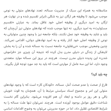
عوامل اقتصادی است.
متاسفانه به همراه این سبک از مدیریت مساله، تعدد نهادهای متولی به نوعی
موجب می‌شود تا وظیفه هر ارگان نیز به شکلی نابرابر تقسیم شده و در نهایت هر
ارگان به امید دیگری از وظیفه اصلی خود غافل بماند. به عبارتی «تقسیم
مسئولیت» به امید دیگری، نه تنها موجب شده که نهادهای متولی نیز آن‌چنان که
باید و شاید به وظیفه خود عمل نکنند، بلکه جامعه نیز با وجود چنین متولیانی به
نوعی از وظیفه اصلی خود کنار رفته و به امید نهادهای دولتی، اقدامی نمی‌کند.
چنین وضعیتی موجب «بی‌تفاوتی» جامعه نسبت به مساله شده و آن را به بخش
لاینفکی از زندگی در دنیای مدرن بدل کرده که نتیجه آن چیزی جز «فراموش
شدن» این پدیده دنیای مدرن نیست. هرچند در بروز این مساله موارد متعددی
وجود دارد، اما این سه عامل از مواردی است که باید به جد مورد توجه قرار بگیرند.
چه باید کرد؟
فارغ از صحت یا عدم صحت آمار، مساله، «کودکان کار» است که با وجود نهادهای
متولی این امر و مجموع اسناد سیاستی مرتبط با آن، همچنان به قوت خویش
باقی و هر روز بر دامنه و ابعاد آن هم افزوده می‌شود. بنابراین گام نخست
شناخت دقیق عوامل بوجود آورنده است. هرچند نمی‌توان تنها علت مساله را به
شرایط اقتصادی تقلیل داد، اما در حوزه مدیریتی می‌توان به وضوح اقدامات اساسی