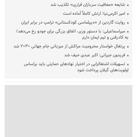
شایعه «معافیت سربازان فراری» تکذیب شد
امیر اکرمی‌نیا: ارتش کاملاً آماده است
روایت گاردین از «دیپلماسی کودکستانی» ترامپ در برابر ایران
میراسماعیلی: با دستور وزیر، اتفاق بزرگی برای جودو رخ می‌دهد/
به کادرفنی و تیم ایمان دارم
پرتغال خواستار محرومیت مراکش از میزبانی جام جهانی ۲۰۳۰ شد
فریدون جیرانی: اکبر عبدی حیف شد
تسهیلات اشتغالزایی در اختیار نهادهای حمایتی باید براساس
اولویت‌های گیلان پرداخت شود
زمان جلسه سرنوشت‌ساز هیات رئیسه فدراسیون فوتبال با حضور
قلعه‌نویی مشخص شد
دفتر رهبر انقلاب: مطالب خارج از مراجع رسمی فاقد سندیت است
بقائی: فضای مذاکرات فنی و سیاسی ایران و عمان درباره تنگه هرمز،
مثبت است
رئیس سازمان جهاد کشاورزی استان: کشاورزان گیلان نسبت به
دریافت یارانه کود اقدام کنند
تمدید مهلت اظهارنامه‌های مالیاتی سال ۱۴۰۴ تا پایان شهریورماه