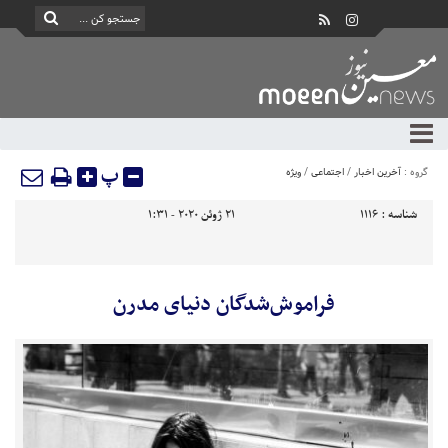
پ
گروه :
آخرین اخبار
/
اجتماعی
/
ویژه
شناسه :
1116
21 ژوئن 2020 - 1:31
فراموش‌شدگان دنیای مدرن