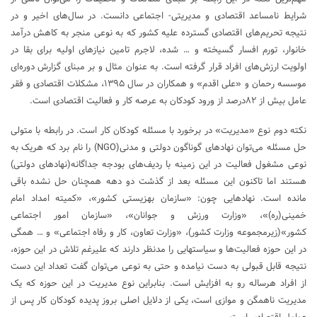
شرایط نامساعد اقتصادی و مدیریتی- اجتماعی دانست. در سال‌های اخیر و در
نتیجه تحریم‌های اقتصادی گسترده علیه کشور که به نوعی منجر به کاهش درآمد
خانوار، تورم افسار گسیخته و … شده، لاجرم تامین نیازهای اولیه برای بقا در
اولویت ارزش‌های افراد قرار گرفته است. به عنوان مثال و بر مبنای گزارش دوره‌ای
موسسه رحمان و «علی اقدم» و همکاران در سال ۱۳۹۵، مشکلات اقتصادی و فقر
عامل بیش از ۸۲درصد از ورود کودکان به عرصه کار و فعالیت اقتصادی است.
نکته دوم نوع «مدیریت» در برخورد با مسئله کودکان کار است. در رابطه با متولی
حل مسئله می‌توان نهادهای گوناگون دولتی و مدنی(NGO) را نام برد که هریک به
نوعی مشغول فعالیت در این زمینه با ردیف‌های بودجه جداگانه(نهادهای دولتی)
هستند اما تاکنون این مسئله بعد از گذشت دو دهه همچنان حل نشده باقی
مانده است. نهادهایی چون: «سازمان بهزیستی کشور»، «کمیته امداد امام
خمینی(ره)»، «وزارت ورزش و جوانان»، «سازمان امور اجتماعی
کشور»(زیرمجموعه وزارت کشور)، «وزارت تعاون، کار و رفاه اجتماعی» و … همگی
در این حوزه فعالیت‌ها و سیاست­هایی را مدنظر دارند که علیرغم تلاش در این حوزه،
نتیجه قابل قبولی به دست نیامده و حتی به نوعی می‌توان گفت تعداد این دست
از افراد هرساله رو به افزایش است. بنابراین نوع مدیریت در این حوزه که یک
مدیریت ناهمگن و موازی است، یکی از دلایل اصلی بروز پدیده کودکان کار پس از