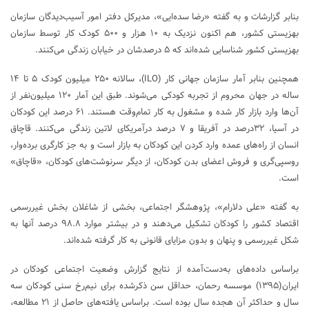
بنابر گزارشات و به گفته «رضا سده‌ایی»، مدیرکل دفتر امور آسیب‌دیدگان سازمان
بهزیستی کشور، هم اکنون نزدیک به ۱۰ هزار و ۵۰۰ کودک کار توسط سازمان
بهزیستی کشور شناسایی شده‌اند که ۵ درصدشان در خیابان زندگی می‌کنند.
همچنین بنابر آمار سازمان جهانی کار (ILO)، سالانه ۲۵۰ میلیون کودک ۵ تا ۱۴
ساله در جهان محروم از تجربه کودکی می‌شوند. طبق این آمار ۱۲۰ میلیون‌نفر از
آن‌ها وارد بازار کار شده و مشغول به کار تمام‌وقت هستند. ۶۱ درصد این کودکان
در آسیا، ۳۲درصد در آفریقا و ۷ درصد درآمریکای لاتین زندگی می‌کنند. قاچاق
انسان از راه‌های عمده وارد کردن این کودکان به بازار است و به جز کارگری برده‌وار،
روسپی‌گری و فروش اعضای بدن کودکان، از دیگر سرنوشت‌های کودکان، «قاچاق»
است.
به گفته «علی دلارام»، پژوهشگر اجتماعی، بخشی از شاغلان بخش غیررسمی
اقتصاد کشور را کودکان تشکیل می‌دهند و در بیشتر موارد ۹۸.۸ درصد آنها به
شکل غیررسمی و پنهان و بدون مزایای قانونی به کار گرفته شده‌اند.
براساس داده‌های به‌دست‌آمده از نتایج گزارش وضعیت اجتماعی کودکان در
ایران(۱۳۹۵) موسسه رحمان، حداقل سن ذکرشده برای نیم‌رخ سنی کودکان سه
سال و حداکثر آن هجده سال بوده است. براساس یافته‌های حاصل از ۲۱ مطالعه،