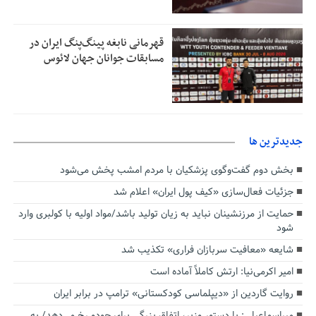
قهرمانی نابغه پینگ‌پنگ ایران در
مسابقات جوانان جهان لائوس
جديدترين ها
بخش دوم گفت‌وگوی پزشکیان با مردم امشب پخش می‌شود
جزئیات فعال‌سازی «کیف پول ایران» اعلام شد
حمایت از مرزنشینان نباید به زیان تولید باشد/مواد اولیه با کولبری وارد
شود
شایعه «معافیت سربازان فراری» تکذیب شد
امیر اکرمی‌نیا: ارتش کاملاً آماده است
روایت گاردین از «دیپلماسی کودکستانی» ترامپ در برابر ایران
میراسماعیلی: با دستور وزیر، اتفاق بزرگی برای جودو رخ می‌دهد/ به