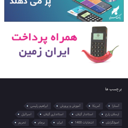
برچسب ها
آستارا
آمریکا
آموزش و پرورش
ابراهیم رئیسی
ارسلان زارع
استاندار گیلان
استانداری گیلان
اسرائیل
اصولگرایان
انتخابات 1400
ایران
برجام
تحریم