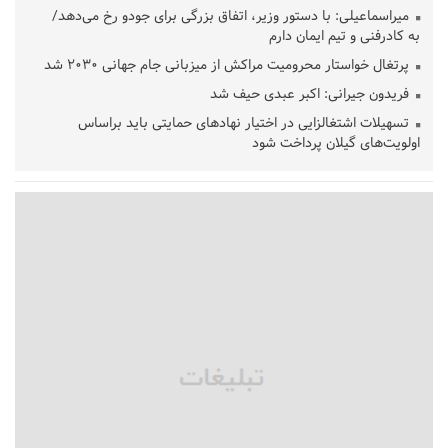
میراسماعیلی: با دستور وزیر، اتفاق بزرگی برای جودو رخ می‌دهد/
به کادرفنی و تیم ایمان دارم
پرتغال خواستار محرومیت مراکش از میزبانی جام جهانی ۲۰۳۰ شد
فریدون جیرانی: اکبر عبدی حیف شد
تسهیلات اشتغالزایی در اختیار نهادهای حمایتی باید براساس
اولویت‌های گیلان پرداخت شود
زمان جلسه سرنوشت‌ساز هیات رئیسه فدراسیون فوتبال با حضور
قلعه‌نویی مشخص شد
دفتر رهبر انقلاب: مطالب خارج از مراجع رسمی فاقد سندیت است
بقائی: فضای مذاکرات فنی و سیاسی ایران و عمان درباره تنگه هرمز،
مثبت است
رئیس سازمان جهاد کشاورزی استان: کشاورزان گیلان نسبت به
دریافت یارانه کود اقدام کنند
تمدید مهلت اظهارنامه‌های مالیاتی سال ۱۴۰۴ تا پایان شهریورماه