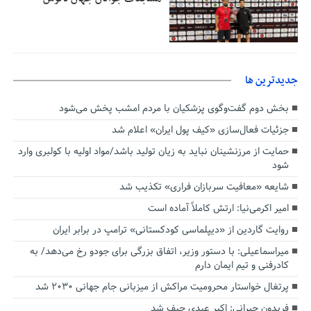
جديدترين ها
بخش دوم گفت‌وگوی پزشکیان با مردم امشب پخش می‌شود
جزئیات فعال‌سازی «کیف پول ایران» اعلام شد
حمایت از مرزنشینان نباید به زیان تولید باشد/مواد اولیه با کولبری وارد
شود
شایعه «معافیت سربازان فراری» تکذیب شد
امیر اکرمی‌نیا: ارتش کاملاً آماده است
روایت گاردین از «دیپلماسی کودکستانی» ترامپ در برابر ایران
میراسماعیلی: با دستور وزیر، اتفاق بزرگی برای جودو رخ می‌دهد/ به
کادرفنی و تیم ایمان دارم
پرتغال خواستار محرومیت مراکش از میزبانی جام جهانی ۲۰۳۰ شد
فریدون جیرانی: اکبر عبدی حیف شد