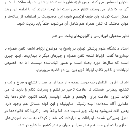
مادران احساس می کنند چون فرزندشان با استفاده از تلفن همراه ساکت است و
آنها به کارشان می رسند، اتفاق خوبی است اما توجه ندارند که با ادامه این روند
ممکن است کودک وارد طیف
اوتیسم
شود؛ این محدودیت در استفاده از رسانه‌ها و
موارد مختلف که تلفن همراه هم شامل آن می‌شود، حتماً باید رعایت شود.
تاثیر محتوای غیرفارسی و کارتون‌های پشت سر هم
استاد دانشگاه علوم پزشکی تهران در پاسخ به موضوع ارتباط اشعه تلفن همراه با
بیماری‌ها گفت: ارتباط اشعه تلفن همراه و چیزهای دیگر با بیماری‌ها، اینها چیزی
است که سال‌ها مورد بحث است و هنوز اثبات‌شده نیست، اما به خصوص
ارتباطات و تاخیر تکلم، ارتباط قوی بین این دو قضیه می‌بینیم.
اشرفی افزود: افزایش یک درصد عمده‌ای از بیماران ما بعد از تشنج و صرع و تب و
تشنج، بیمارانی هستند که علامت تاخیر در تکلم و پسرفت تکلم را دارند که می
تواند شروع علامت برای
اوتیسم
و طیف اوتیسم باشد، اکنون خانواده‌ها یک
مقداری آگاه شده‌اند؛ البته ژنتیک، متابولیک و این گونه مسائل هم وجود دارد،
یعنی فقط نمی‌شود به یک چیز نسبت داد، اما واقعاً بعد از کرونا که خانواده‌ها در
منزل زمین‌گیر شدند، ارتباطات و مراودات کم شد و کودک به سمت آموزش‌های
مجازی رفت، این مساله چه در سراسر جهان چه در کشور ما شایع تر شد.