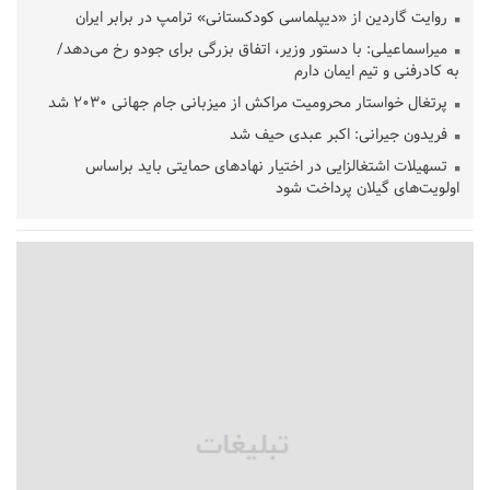
روایت گاردین از «دیپلماسی کودکستانی» ترامپ در برابر ایران
میراسماعیلی: با دستور وزیر، اتفاق بزرگی برای جودو رخ می‌دهد/
به کادرفنی و تیم ایمان دارم
پرتغال خواستار محرومیت مراکش از میزبانی جام جهانی ۲۰۳۰ شد
فریدون جیرانی: اکبر عبدی حیف شد
تسهیلات اشتغالزایی در اختیار نهادهای حمایتی باید براساس
اولویت‌های گیلان پرداخت شود
زمان جلسه سرنوشت‌ساز هیات رئیسه فدراسیون فوتبال با حضور
قلعه‌نویی مشخص شد
دفتر رهبر انقلاب: مطالب خارج از مراجع رسمی فاقد سندیت است
بقائی: فضای مذاکرات فنی و سیاسی ایران و عمان درباره تنگه هرمز،
مثبت است
رئیس سازمان جهاد کشاورزی استان: کشاورزان گیلان نسبت به
دریافت یارانه کود اقدام کنند
تمدید مهلت اظهارنامه‌های مالیاتی سال ۱۴۰۴ تا پایان شهریورماه