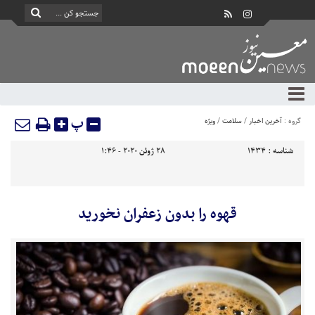
پ
گروه :
آخرین اخبار
/
سلامت
/
ویژه
شناسه :
1434
28 ژوئن 2020 - 1:46
قهوه را بدون زعفران نخورید