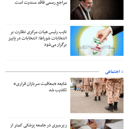
مراجع رسمی فاقد سندیت است
نایب رئیس هیات مرکزی نظارت بر
انتخابات شوراها: انتخابات در پاییز
برگزار می‌شود
:: اجتماعی
شایعه «معافیت سربازان فراری»
تکذیب شد
زیرمیزی در جامعه پزشکی کمتر از