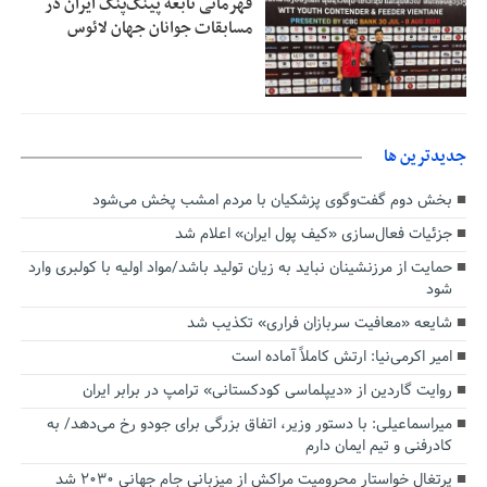
قهرمانی نابغه پینگ‌پنگ ایران در
مسابقات جوانان جهان لائوس
جديدترين ها
بخش دوم گفت‌وگوی پزشکیان با مردم امشب پخش می‌شود
جزئیات فعال‌سازی «کیف پول ایران» اعلام شد
حمایت از مرزنشینان نباید به زیان تولید باشد/مواد اولیه با کولبری وارد
شود
شایعه «معافیت سربازان فراری» تکذیب شد
امیر اکرمی‌نیا: ارتش کاملاً آماده است
روایت گاردین از «دیپلماسی کودکستانی» ترامپ در برابر ایران
میراسماعیلی: با دستور وزیر، اتفاق بزرگی برای جودو رخ می‌دهد/ به
کادرفنی و تیم ایمان دارم
پرتغال خواستار محرومیت مراکش از میزبانی جام جهانی ۲۰۳۰ شد