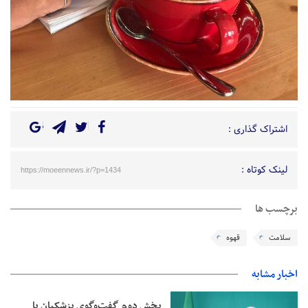
اشتراک گذاری :
لینک کوتاه :
https://moeennews.ir/?p=1434
برچسب ها
سلامت
قهوه
اخبار مشابه
بخش دوم گفت‌وگوی پزشکیان با