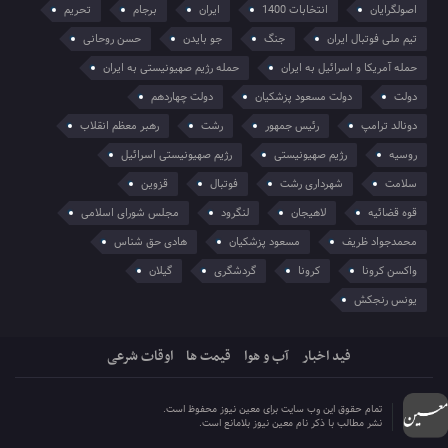
اصولگرایان
انتخابات 1400
ایران
برجام
تحریم
تیم ملی فوتبال ایران
جنگ
جو بایدن
حسن روحانی
حمله آمریکا و اسرائیل به ایران
حمله رژیم صهیونیستی به ایران
دولت
دولت مسعود پزشکیان
دولت چهاردهم
دونالد ترامپ
رئیس جمهور
رشت
رهبر معظم انقلاب
روسیه
رژیم صهیونیستی
رژیم صهیونیستی اسرائیل
سلامت
شهرداری رشت
فوتبال
قزوین
قوه قضائیه
لاهیجان
لنگرود
مجلس شورای اسلامی
محمدجواد ظریف
مسعود پزشکیان
هادی حق شناس
واکسن کرونا
کرونا
گردشگری
گیلان
یونس رنجکش
فید اخبار
آب و هوا
قیمت ها
اوقات شرعی
تمام حقوق این وب سایت برای معین نیوز محفوظ است.
نشر مطالب با ذکر نام معین نیوز بلامانع است.