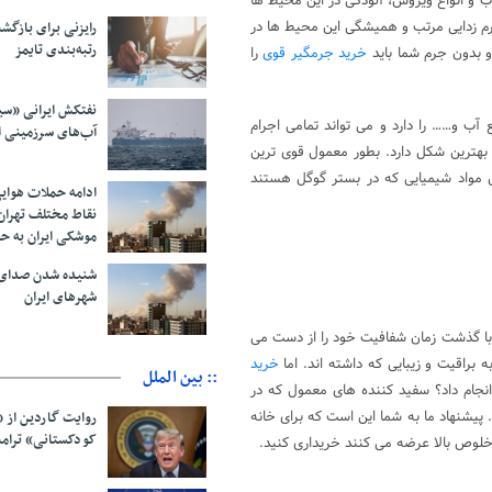
 و انواع ویروس، آلودگی در این محیط ها
رم زدایی مرتب و همیشگی این محیط ها در
رایزنی برای بازگشت
رتبه‌بندی تایمز
و بدون جرم شما باید
خرید جرمگیر قوی
را
نفتکش ایرانی «سی
ب و…… را دارد و می تواند تمامی اجرام
آب‌های سرزمینی ا
بهترین شکل دارد. بطور معمول قوی ترین
 مواد شیمیایی که در بستر گوگل هستند
ادامه حملات هوای
نقاط مختلف تهران/
موشکی ایران به ح
شنیده شدن صدای 
شهرهای ایران
ا گذشت زمان شفافیت خود را از دست می
به براقیت و زیبایی که داشته اند. اما
خرید
:: بین الملل
 انجام داد؟ سفید کننده های معمول که در
 پیشنهاد ما به شما این است که برای خانه
روایت گاردین از 
کودکستانی» ترامپ 