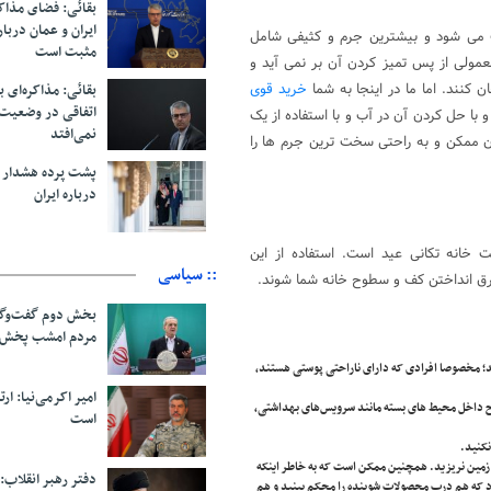
بقائی: فضای مذاک
ایران و عمان دربار
 می شود و بیشترین جرم و کثیفی شامل
مثبت است
ولی از پس تمیز کردن آن بر نمی آید و
 کنند. اما ما در اینجا به شما
خرید قوی
بقائی: مذاکره‌ای ب
اتفاقی در وضعیت 
با حل کردن آن در آب و با استفاده از یک
نمی‌افتد
 ممکن و به راحتی سخت ترین جرم ها را
پشت پرده هشدار ب
درباره ایران
 خانه تکانی عید است. استفاده از این
:: سیاسی
ق انداختن کف و سطوح خانه شما شوند.
بخش دوم گفت‌وگو
مردم امشب پخش 
د؛ مخصوصا افرادی که دارای ناراحتی پوستی هستند،
امیر اکرمی‌نیا: ارت
وح داخل محیط های بسته مانند سرویس‌های بهداشتی،
است
نکنید.
وی زمین نریزید. همچنین ممکن است که به خاطر اینکه
دفتر رهبر انقلاب:
د که هم درب محصولات شوینده را محکم ببنید و هم