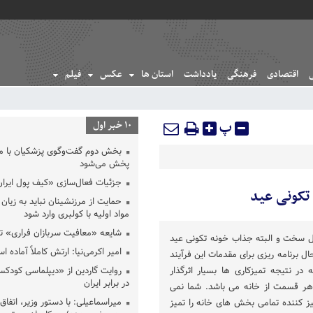
اقتصادی
فرهنگی
یادداشت
استان ها
عکس
فیلم
پ
10 خبر اول
بخش دوم گفت‌وگوی پزشکیان با 
پخش می‌شود
جزئیات فعال‌سازی «کیف پول ایران
تکونی عید
حمایت از مرزنشینان نباید به زیان 
مواد اولیه با کولبری وارد شود
شایعه «معافیت سربازان فراری» 
ل سخت و البته جذاب خونه تکونی عید
امیر اکرمی‌نیا: ارتش کاملاً آماده ا
ل برنامه ریزی برای مقدمات این فرآیند
در نتیجه تمیزکاری ها بسیار اثرگذار
روایت گاردین از «دیپلماسی کودکس
در برابر ایران
ر قسمت از خانه می باشد. شما نمی
میراسماعیلی: با دستور وزیر، اتفاق 
یز کننده تمامی بخش های خانه را تمیز