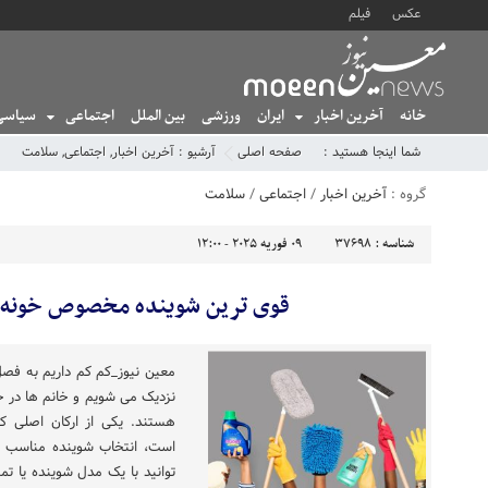
عکس
فیلم
خانه
آخرین اخبار
ایران
ورزشی
بین الملل
اجتماعی
سیاسی
شما اینجا هستید :
صفحه اصلی
آرشیو :
آخرین اخبار
,
اجتماعی
,
سلامت
گروه :
آخرین اخبار
/
اجتماعی
/
سلامت
شناسه :
37698
09 فوریه 2025 - 12:00
قوی ترین شوینده مخصوص خونه 
معین نیوز_کم کم داریم به فص
نزدیک می شویم و خانم ها در حا
هستند. یکی از ارکان اصلی که 
است، انتخاب شوینده مناسب ه
توانید با یک مدل شوینده یا تم