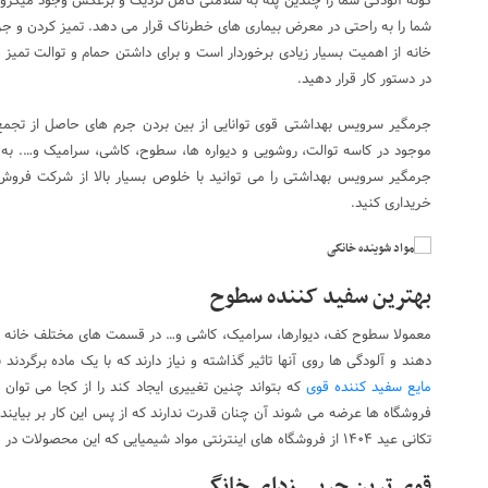
گونه آلودگی شما را چندین پله به سلامتی کامل نزدیک و برعکس وجود میکروب
شما را به راحتی در معرض بیماری های خطرناک قرار می دهد. تمیز کردن و ج
خانه از اهمیت بسیار زیادی برخوردار است و برای داشتن حمام و توالت تمیز 
در دستور کار قرار دهید.
جرمگیر سرویس بهداشتی قوی توانایی از بین بردن جرم های حاصل از تجمع آ
موجود در کاسه توالت، روشویی و دیواره ها، سطوح، کاشی، سرامیک و…. به 
جرمگیر سرویس بهداشتی را می توانید با خلوص بسیار بالا از شرکت فروش
خریداری کنید.
بهترین سفید کننده سطوح
معمولا سطوح کف، دیوارها، سرامیک، کاشی و… در قسمت های مختلف خانه ب
دهند و آلودگی ها روی آنها تاثیر گذاشته و نیاز دارند که با یک ماده برگردند 
مایع سفید کننده قوی
که بتواند چنین تغییری ایجاد کند را از کجا می توان
فروشگاه ها عرضه می شوند آن چنان قدرت ندارند که از پس این کار بر بیایند.
تکانی عید ۱۴۰۴ از فروشگاه های اینترنتی مواد شیمیایی که این محصولات در خلوص بالا عرضه می کنند خریداری کنید.
قوی ترین چربی زدای خانگی