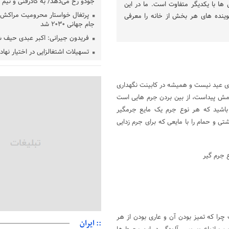
جودو رخ می‌دهد/ به کادرفنی و تیم ا
 ها با یکدیگر متفاوت است. ما در این
پرتغال خواستار محرومیت مراکش ا
وینده های هر بخش از خانه را معرفی
جام جهانی ۲۰۳۰ شد
فریدون جیرانی: اکبر عبدی حیف 
تسهیلات اشتغالزایی در اختیار نها
باید براساس اولویت‌های گیلان پردا
زمان جلسه سرنوشت‌ساز هیات رئ
فدراسیون فوتبال با حضور قلعه‌نو
ی عید نیست و همیشه در کابینت نگهداری
نامش پیداست، از بین بردن جرم هایی است
دفتر رهبر انقلاب: مطالب خارج از
فاقد سندیت است
 باشید که هر نوع جرم یک مایع جرمگیر
بقائی: فضای مذاکرات فنی و سیاسی
 و حمام را با مایعی که برای جرم زدایی
عمان درباره تنگه هرمز، مثبت است
رئیس سازمان جهاد کشاورزی استان
گیلان نسبت به دریافت یارانه کود اقد
ع جرم گیر
پایان شهریورماه
ا که تمیز بودن آن و عاری بودن از هر
:: ایران