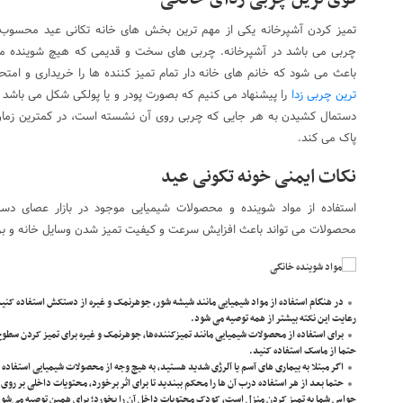
تمیز کردن آشپرخانه یکی از مهم ترین بخش های خانه تکانی عید محسوب
چربی می باشد در آشپرخانه. چربی های سخت و قدیمی که هیچ شوینده معم
باعث می شود که خانم های خانه دار تمام تمیز کننده ها را خریداری و امتحان
ترین چربی زدا
را پیشنهاد می کنیم که بصورت پودر و یا پولکی شکل می باشد و 
دستمال کشیدن به هر جایی که چربی روی آن نشسته است، در کمترین زمان
پاک می کند.
نکات ایمنی خونه تکونی عید
استفاده از مواد شوینده و محصولات شیمیایی موجود در بازار عصای دست
محصولات می تواند باعث افزایش سرعت و کیفیت تمیز شدن وسایل خانه و بر
در هنگام استفاده از مواد شیمیایی مانند شیشه شور، جوهرنمک و غیره از دستکش استفاده کنی
رعایت این نکته بیشتر از همه توصیه می شود.
برای استفاده از محصولات شیمیایی مانند تمیزکننده‌ها، جوهرنمک و غیره برای تمیز کردن سط
حتما از ماسک استفاده کنید.
اگر مبتلا به بیماری های آسم یا آلرژی شدید هستید، به هیچ وجه از محصولات شیمیایی استفاده 
حتما بعد از هر استفاده درب آن ها را محکم ببندید تا برای اثر برخورد، محتویات داخلی بر ر
حواس شما به تمیز کردن منزل است، کودک محتویات داخل آن را بخورد؛ برای همین توصیه می‌شو