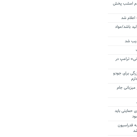
ردم امشب پخش
 اعلام شد
لید باشد/مواد
ذیب شد
نی» ترامپ در
زرگی برای جودو
ارم
میزبانی جام
ی حمایتی باید
ود
ه فدراسیون
شد