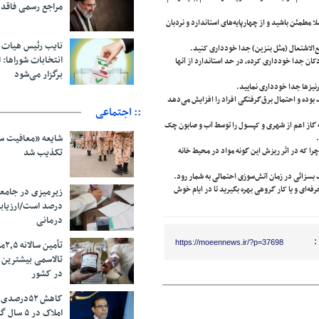
مراجع رسمی فاقد
لا مطمئن باشید و از چهارپایه‌های استاندارد و نردبان
نایب رئیس هیات 
ع‌الاشتعال (مثل بنزین) جدا خودداری کنید.
انتخابات شوراها: ا
کان جدا خودداری کرده، در حد استاندارد از آنها
برگزار می‌شود
قرنیزها جدا خودداری نمایید.
بوده و احتمال برق‌گرفتگی افراد را افزایش می‌دهد
:: اجتماعی
به گاز اعم از شهری و کپسول را توسط آب و صابون چک
شایعه «معافیت سر
را که در اثر ریزش این گونه مواد در محیط خانه
تکذیب شد
 بسزائی در زمان آتش‌سوزی احتمالی به شمار رود.
فه‌ای و یا کار گروهی بهره بگیرید تا در ایام خوش
درصد است/ارزیاب
درمانی
:
تأم
https://moeennews.ir/?p=37698
تالاسمی بیشترین
در کشور
کاهش ۵۲درص
املاک در ۵ سال گذشته