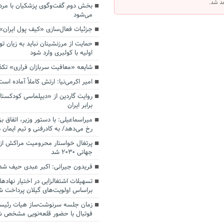
هد شد.
بخش دوم گفت‌وگوی پزشکیان با م
می‌شود
جزئیات فعال‌سازی «کیف پول ایران»
حمایت از مرزنشینان نباید به زیان تو
اولیه با کولبری وارد شود
شایعه «معافیت سربازان فراری» تک
امیر اکرمی‌نیا: ارتش کاملاً آماده است
روایت گاردین از «دیپلماسی کودکستا
برابر ایران
میراسماعیلی: با دستور وزیر، اتفاق ب
رخ می‌دهد/ به کادرفنی و تیم ایمان د
پرتغال خواستار محرومیت مراکش از 
جهانی ۲۰۳۰ شد
فریدون جیرانی: اکبر عبدی حیف شد
تسهیلات اشتغالزایی در اختیار نهادها
براساس اولویت‌های گیلان پرداخت ش
زمان جلسه سرنوشت‌ساز هیات رئیس
فوتبال با حضور قلعه‌نویی مشخص 