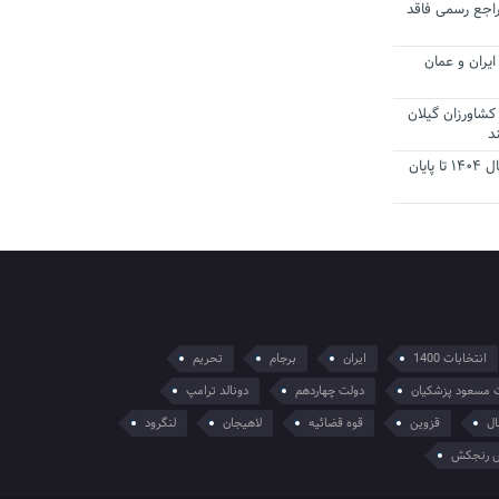
راجع رسمی فاقد
یران و عمان
کشاورزان گیلان
د
تمدید مهلت اظهارنامه‌های مالیاتی سال ۱۴۰۴ تا پایان
انتخابات 1400
ایران
برجام
تحریم
 مسعود پزشکیان
دولت چهاردهم
دونالد ترامپ
ال
قزوین
قوه قضائیه
لاهیجان
لنگرود
 رنجکش