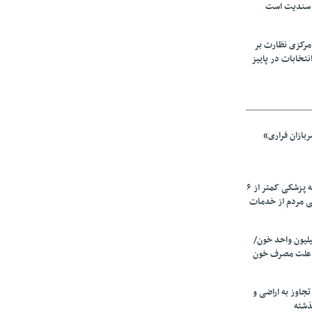
 سندیت است
مرکزی نظارت بر
نتخابات در پاییز
بازان فراری»
زیرمیزی در جامعه پزشکی کمتر از ۶
ی مردم از خدمات
ین سالانه ۲٫۵میلیون واحد خون/
 علت مصرف‌ خون
دی تجاوز به اراضی و