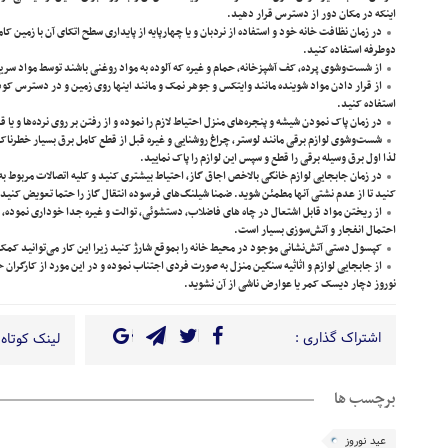
اینکه در مکان دور از دسترس قرار دهید.
در زمان نظافت خانه خود و استفاده از نردبان و یا چهارپایه از پایداری سطح اتکای آن با زمین کام
دوطرفه استفاده کنید.
از شست‌وشوی پرده، کف آشپزخانه، حمام و غیره که آلوده به مواد روغنی باشند توسط مواد سری
از قرار دادن مواد شوینده مانند وایتکس و جوهر نمک و مانند اینها روی زمین و در دسترس کود
استفاده کنید.
در زمان پاک نمودن شیشه و پنجره‌های منزل احتیاط لازم را نموده و از رفتن بر روی نرده‌ها و یا 
شست‌وشوی لوازم برقی مانند لوستر، چراغ روشنایی و غیره قبل از قطع کامل برق بسیار خطرناک 
لذا اول برق وسیله برقی را قطع و سپس این لوازم را پاک نمایید.
در زمان جابجایی لوازم خانگی بالاخص اجاق گاز، احتیاط بیشتری کنید و کلیه اتصالات مربوط 
کنید تا از عدم نشتی آنها مطمئن شوید. ضمنا شیلنگ‌های فرسوده انتقال گاز را حتما تعویض کنید.
از ریختن مواد قابل اشتعال در چاه های فاضلاب، دستشوئی، توالت و غیره جدا خوداری نموده، چ
احتمال انفجار و آتش‌سوزی بسیار است.
کپسول دستی آتش‌نشانی موجود در محیط خانه را بموقع شارژ کنید زیرا این کار می‌توانید کمک
از جابجایی لوازم و اثاثیه سنگین منزل به صورت فردی اجتناب نموده و در این مورد از کارگران حر
نوروز دچار دیسک کمر یا عوارض ناشی از آن نشوید.
اشتراک گذاری :
لینک کوتاه 
برچسب ها
عید نوروز