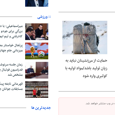
:: ورزشی
میراسماعیلی: با د
06 آگوست 2026
بزرگی برای جودو 
کادرفنی و تیم ایم
پرتغال خواستار م
میزبانی جام جهانی ۲۰۳۰ 
حمایت از مرزنشینان نباید به
زمان جلسه سرنوشت
زیان تولید باشد/مواد اولیه با
فدراسیون فوتبال ب
مشخص شد
کولبری وارد شود
قهرمانی نابغه پین
مسابقات جوانان ج
 در وب منتشر خواهد شد.
جديدترين ها