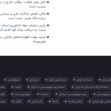
دفتر رهبر انقلاب: مطالب خارج از م
سندیت است
بقائی: فضای مذاکرات فنی و سیاسی ا
درباره تنگه هرمز، مثبت است
رئیس سازمان جهاد کشاورزی استان: 
نسبت به دریافت یارانه کود اقدام کنن
شهریورماه
ان زارع
استاندار گیلان
استانداری گیلان
اسرائیل
اصولگرایان
حمله آمریکا و اسرائیل به ایران
حمله رژیم صهیونیستی به ایران
دولت
دولت
 صهیونیستی
رژیم صهیونیستی اسرائیل
سلامت
شهرداری رشت
فوتب
هادی حق شناس
واکسن کرونا
کرونا
گردشگری
گیلان
یونس