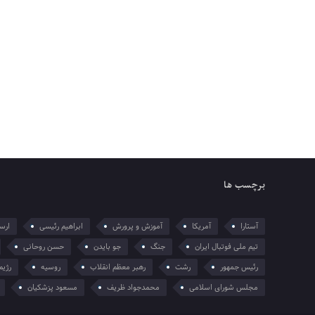
برچسب ها
آستارا
آمریکا
آموزش و پرورش
ابراهیم رئیسی
ارسل
تیم ملی فوتبال ایران
جنگ
جو بایدن
حسن روحانی
رئیس جمهور
رشت
رهبر معظم انقلاب
روسیه
رژیم
مجلس شورای اسلامی
محمدجواد ظریف
مسعود پزشکیان