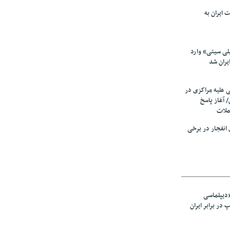
 ایران به
لی سیتی» وارد
یران شد
ی علیه مراکزی در
 آغاز پاسخ
ملات
انفجار در برخی
«دیپلماسی
در برابر ایران