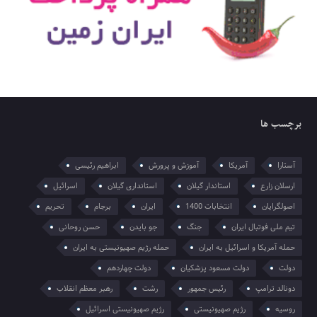
برچسب ها
آستارا
آمریکا
آموزش و پرورش
ابراهیم رئیسی
ارسلان زارع
استاندار گیلان
استانداری گیلان
اسرائیل
اصولگرایان
انتخابات 1400
ایران
برجام
تحریم
تیم ملی فوتبال ایران
جنگ
جو بایدن
حسن روحانی
حمله آمریکا و اسرائیل به ایران
حمله رژیم صهیونیستی به ایران
دولت
دولت مسعود پزشکیان
دولت چهاردهم
دونالد ترامپ
رئیس جمهور
رشت
رهبر معظم انقلاب
روسیه
رژیم صهیونیستی
رژیم صهیونیستی اسرائیل