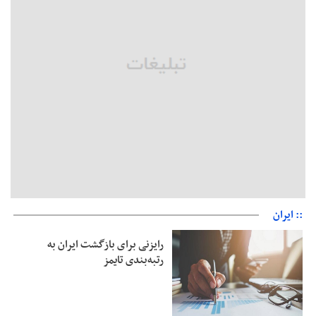
هشدار معاون وظیفه عمومی گیلان به سربازان فراری؛ اعطای
معافیت شایعه است
پاکستان: باید در برابر اسرائیل متحد شویم؛ عادی‌سازی هیچ سودی
ندارد
جهانگیر: امروز خبرنگاران ایران به عنوان خار چشم می‌درخشند
اتفاق عجیب در استقلال؛ امضای شجاعی پای صورت‌های مالی ٩ماه
پس از استعفا
:: ایران
رایزنی برای بازگشت ایران به
رتبه‌بندی تایمز