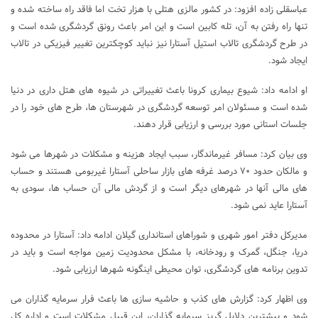
عباسقلی زاده افزود: در کشور مالزی هتلی با هزار تخت اما فاقد راه ساخته شده و
تنها راه رفتن به آن، تله کابین است و این امر باعث رونق گردشگری شده است و
در طرح گردشگری تالاب استیل آستارا نیز نباید کوچکترین تغییر فیزیکی در تالاب
ایجاد شود.
او ادامه داد: شیوع بیماری کرونا باعث تغییراتی در شیوه های هتل داری در دنیا
شده است و مسئولان امر توسعه گردشگری در شهرستان ها، طرح های خود را در
جلسات استانی مورد بررسی و ارزیابی قرار دهند.
وی بیان کرد: مسافر غیرماندگار، سبب ایجاد هزینه و مشکلات در شهرها می شود
و مالکان حدود ۷۰ درصد غرفه های بازار ساحلی آستارا غیربومی هستند و حساب
های مالی آنها در شهرهای دیگر است و از گردش مالی آن حساب ها، سودی به
آستارا عاید نمی شود.
مدیرکل دفتر امور شهری و شوراهای استانداری گیلان ادامه داد: آستارا در محدوده
دریا، جنگل، گمرک و رودخانه، با مشکل محدودیت زمین مواجه است و باید در
تدوین برنامه های گردشگری، توان محیطی اینگونه شهرها ارزیابی شود.
وی اظهار کرد: گزارش های کذب و حاشیه سازی ها باعث فرار سرمایه گذاران می
شود و بیشترین دلایل گریز سرمایه گذاران، این قبیل مشکلات است و اداره کل