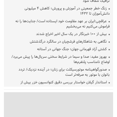
ترافیک شفاف شود
زنگ خطر جمعیتی در آموزش و پرورش؛ کاهش ۴ میلیونی
دانش‌آموزان تا ۱۴۳۲
عراقچی:ایران بر عهد مقاومت خود ایستاده است/ جنایت‌ها را نه
فراموش می‌کنیم نه می‌بخشیم
بیش از ۱۰۰ خبرنگار در یک سال اخیر اخراج شدند
نگاهی به شاهکارهای فرشچیان در سالگرد درگذشتش
کشتی آزاد قهرمانی جهان؛ جنگ جهانی در آستانه
بهروز مفید: صدا و سیما در شرایط سختی سریال‌ها را پیش می‌برد/
اوضاع نامناسب پلتفرم‌ها
صدورگواهینامه موتورسیکلت برای زنان؛ در آینده نزدیک/ تردد
بانوان با موتور به‌ صرفه‌تر است
استاندار گیلان خواستار بررسی دقیق کنوانسیون خزر پیش از
تصویب در مجلس شد
پزشکیان‌: بهترین زمان برای دستیابی به توافق شرایط کنونی است/از
حقوق ملت کوتاه نمی‌آییم
عارف: جنگ اصلی امروز، جنگ روایت‌ها بر سر امید و هویت ملی
است