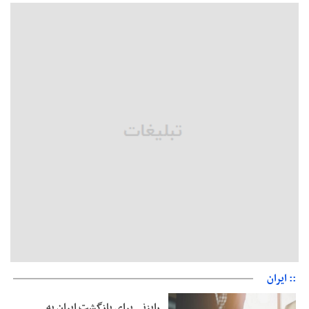
پشتیبانی از زنجیره ارزش بادام زمینی در اولویت سیاست‌های
حمایتی گیلان است
بخش دوم گفت‌وگوی پزشکیان با مردم امشب پخش می‌شود
جزئیات فعال‌سازی «کیف پول ایران» اعلام شد
حمایت از مرزنشینان نباید به زیان تولید باشد/مواد اولیه با کولبری
وارد شود
شایعه «معافیت سربازان فراری» تکذیب شد
امیر اکرمی‌نیا: ارتش کاملاً آماده است
:: ایران
رایزنی برای بازگشت ایران به