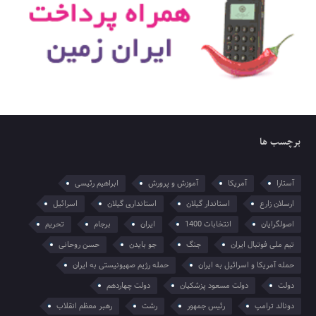
برچسب ها
آستارا
آمریکا
آموزش و پرورش
ابراهیم رئیسی
ارسلان زارع
استاندار گیلان
استانداری گیلان
اسرائیل
اصولگرایان
انتخابات 1400
ایران
برجام
تحریم
تیم ملی فوتبال ایران
جنگ
جو بایدن
حسن روحانی
حمله آمریکا و اسرائیل به ایران
حمله رژیم صهیونیستی به ایران
دولت
دولت مسعود پزشکیان
دولت چهاردهم
دونالد ترامپ
رئیس جمهور
رشت
رهبر معظم انقلاب