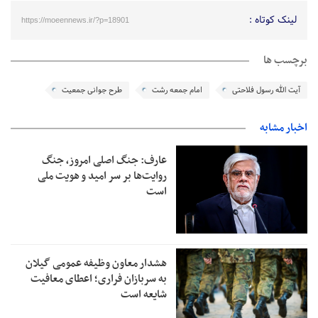
لینک کوتاه :
https://moeennews.ir/?p=18901
برچسب ها
آیت الله رسول فلاحتی
امام جمعه رشت
طرح جوانی جمعیت
اخبار مشابه
عارف: جنگ اصلی امروز، جنگ
روایت‌ها بر سر امید و هویت ملی
است
هشدار معاون وظیفه عمومی گیلان
به سربازان فراری؛ اعطای معافیت
شایعه است