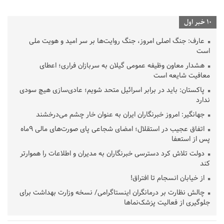
10 خبر اول
عارف: جنگ اصلی امروز، جنگ روایت‌ها بر سر امید و هویت ملی
است
هشدار معاون وظیفه عمومی گیلان به سربازان فراری؛ اعطای
معافیت شایعه است
پاکستان: باید در برابر اسرائیل متحد شویم؛ عادی‌سازی هیچ سودی
ندارد
جهانگیر: امروز خبرنگاران ایران به عنوان خار چشم می‌درخشند
اتفاق عجیب در استقلال؛ امضای شجاعی پای صورت‌های مالی ٩ماه
پس از استعفا
دولت تلاش کرد دسترسی خبرنگاران به مدیران و اطلاعات را هموارتر
کند
از خیابان انسجام تا افتراق!
چالش نظارت بر درمانگران اینستاگرامی/ نسخه وزارت بهداشت برای
جلوگیری از فعالیت پزشک‌نماها
خبرنگارانی که جنگ را برای تاریخ نوشتند