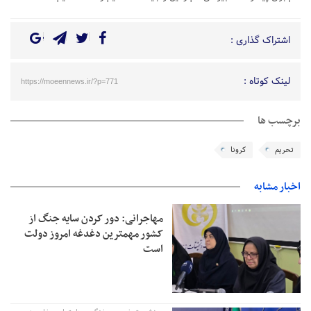
اشتراک گذاری :
لینک کوتاه :
https://moeennews.ir/?p=771
برچسب ها
تحریم
کرونا
اخبار مشابه
مهاجرانی: دور کردن سایه جنگ از
کشور مهمترین دغدغه امروز دولت
است