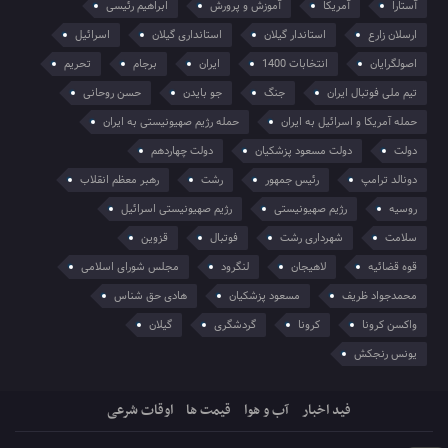
آستارا
آمریکا
آموزش و پرورش
ابراهیم رئیسی
ارسلان زارع
استاندار گیلان
استانداری گیلان
اسرائیل
اصولگرایان
انتخابات 1400
ایران
برجام
تحریم
تیم ملی فوتبال ایران
جنگ
جو بایدن
حسن روحانی
حمله آمریکا و اسرائیل به ایران
حمله رژیم صهیونیستی به ایران
دولت
دولت مسعود پزشکیان
دولت چهاردهم
دونالد ترامپ
رئیس جمهور
رشت
رهبر معظم انقلاب
روسیه
رژیم صهیونیستی
رژیم صهیونیستی اسرائیل
سلامت
شهرداری رشت
فوتبال
قزوین
قوه قضائیه
لاهیجان
لنگرود
مجلس شورای اسلامی
محمدجواد ظریف
مسعود پزشکیان
هادی حق شناس
واکسن کرونا
کرونا
گردشگری
گیلان
یونس رنجکش
فید اخبار
آب و هوا
قیمت ها
اوقات شرعی