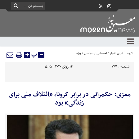
پ
گروه :
آخرین اخبار
/
اجتماعی
/
سیاسی
/
ویژه
شناسه :
771
14 ژوئن 2020 - 5:05
معزی: حکمرانی در برابر کرونا، «ائتلاف ملی برای
زندگی» بود