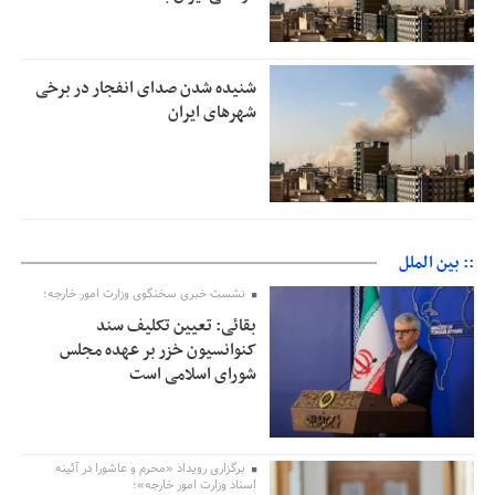
شنیده شدن صدای انفجار در برخی
شهرهای ایران
:: بین الملل
نشست خبری سخنگوی وزارت امور خارجه؛
بقائی: تعیین تکلیف سند
کنوانسیون خزر بر عهده مجلس
شورای اسلامی است
برگزاری رویداد «محرم و عاشورا در آئینه
اسناد وزارت امور خارجه»؛