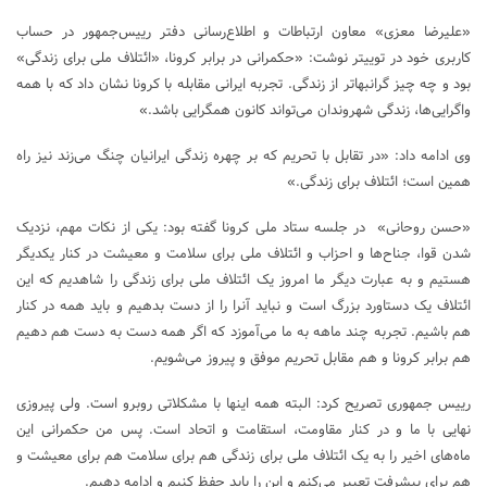
«علیرضا معزی» معاون ارتباطات و اطلاع‌رسانی دفتر رییس‌جمهور در حساب
کاربری خود در توییتر نوشت: «حکمرانی در برابر کرونا، «ائتلاف ملی برای زندگی»
بود و چه چیز گرانبهاتر از زندگی. تجربه‌ ایرانی مقابله با کرونا نشان داد که با همه
واگرایی‌ها، زندگی شهروندان می‌تواند کانون همگرایی باشد.»
وی ادامه داد: «در تقابل با تحریم که بر چهره‌ زندگی ایرانیان چنگ می‌زند نیز راه
همین است؛ ائتلاف برای زندگی.»
«حسن روحانی» در جلسه ستاد ملی کرونا گفته بود: یکی از نکات مهم، نزدیک
شدن قوا، جناح‌ها و احزاب و ائتلاف ملی برای سلامت و معیشت در کنار یکدیگر
هستیم و به عبارت دیگر ما امروز یک ائتلاف ملی برای زندگی را شاهدیم که این
ائتلاف یک دستاورد بزرگ است و نباید آنرا را از دست بدهیم و باید همه در کنار
هم باشیم. تجربه چند ماهه به ما می‌آموزد که اگر همه دست به دست هم دهیم
هم برابر کرونا و هم مقابل تحریم موفق و پیروز می‌شویم.
رییس جمهوری تصریح کرد: البته همه اینها با مشکلاتی روبرو است. ولی پیروزی
نهایی با ما و در کنار مقاومت، استقامت و اتحاد است. پس من حکمرانی این
ماه‌های اخیر را به یک ائتلاف ملی برای زندگی هم برای سلامت هم برای معیشت و
هم برای پیشرفت تعبیر می‌کنم و این را باید حفظ کنیم و ادامه دهیم.