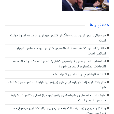
جديدترين ها
مهاجرانی: دور کردن سایه جنگ از کشور مهمترین دغدغه امروز دولت
است
بقائی: تعیین تکلیف سند کنوانسیون خزر بر عهده مجلس شورای
اسلامی است
استعفای نایب رییس فدراسیون کشتی/ نصیرزاده یک روز مانده به
انتخابات بدنسازی تایید می‌شود؟
تردد قطارهای چین به ایران ۷ برابر شد
نظر رائد فریدزاده درباره فیلم‌های زیرزمینی؛ فرایند صدور مجوز شفاف
شود
عارف: انسجام ملی و هوشمندی راهبردی، نیاز اصلی کشور در شرایط
حساس کنونی است
واکنش صریح وزیر ارتباطات به حجم‌خوری اینترنت؛ این موضوع خط
قرمز من است