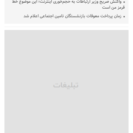
واکنش صریح وزیر ارتباطات به حجم‌خوری اینترنت؛ این موضوع خط
قرمز من است
زمان پرداخت معوقات بازنشستگان تامین اجتماعی اعلام شد
امید تازه برای ثبت جهانی ماسوله در سال ۲۰۲۷/ ماسوله در انتظار
ارزیابی مجدد ایکوموس
طرد اتباع افغانستانی غیرمجاز تعطیل نشده/ خروج ۲ میلیون اتباع
از فروردین ۱۴۰۴ تاکنون
هشدار قاطع وزیر ارتباطات به اپراتورهای گران فروش/ مصرف
ترافیک شفاف شود
زنگ خطر جمعیتی در آموزش و پرورش؛ کاهش ۴ میلیونی
دانش‌آموزان تا ۱۴۳۲
عراقچی:ایران بر عهد مقاومت خود ایستاده است/ جنایت‌ها را نه
فراموش می‌کنیم نه می‌بخشیم
بیش از ۱۰۰ خبرنگار در یک سال اخیر اخراج شدند
نگاهی به شاهکارهای فرشچیان در سالگرد درگذشتش