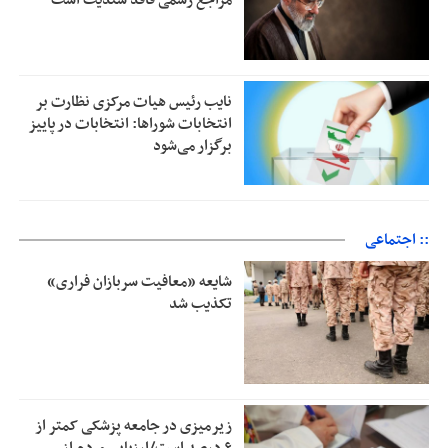
مراجع رسمی فاقد سندیت است
نایب رئیس هیات مرکزی نظارت بر
انتخابات شوراها: انتخابات در پاییز
برگزار می‌شود
:: اجتماعی
شایعه «معافیت سربازان فراری»
تکذیب شد
زیرمیزی در جامعه پزشکی کمتر از