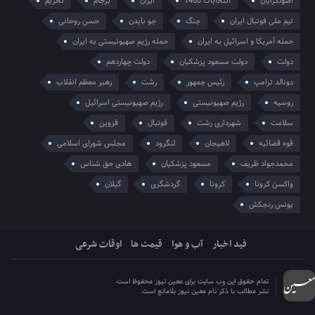
اصولگرایان
انتخابات 1400
ایران
برجام
تحریم
تیم ملی فوتبال ایران
جنگ
جو بایدن
حسن روحانی
حمله آمریکا و اسرائیل به ایران
حمله رژیم صهیونیستی به ایران
دولت
دولت مسعود پزشکیان
دولت چهاردهم
دونالد ترامپ
رئیس جمهور
رشت
رهبر معظم انقلاب
روسیه
رژیم صهیونیستی
رژیم صهیونیستی اسرائیل
سلامت
شهرداری رشت
فوتبال
قزوین
قوه قضائیه
لاهیجان
لنگرود
مجلس شورای اسلامی
محمدجواد ظریف
مسعود پزشکیان
هادی حق شناس
واکسن کرونا
کرونا
گردشگری
گیلان
یونس رنجکش
فید اخبار
آب و هوا
قیمت ها
اوقات شرعی
تمام حقوق این وب سایت برای معین نیوز محفوظ است.
نشر مطالب با ذکر نام معین نیوز بلامانع است.