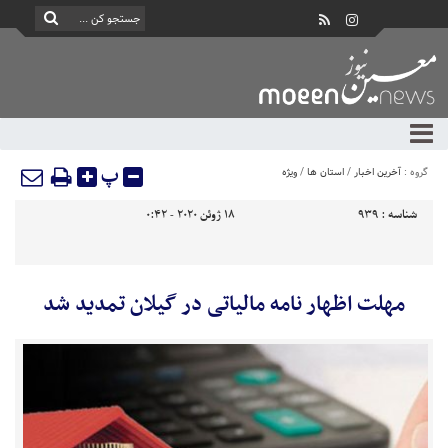
پ
گروه :
آخرین اخبار
/
استان ها
/
ویژه
شناسه :
939
18 ژوئن 2020 - 0:42
مهلت اظهار نامه مالیاتی در گیلان تمدید شد