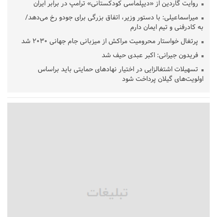
روایت گاردین از «دیپلماسی کودکستانی» ترامپ در برابر ایران
میراسماعیلی: با دستور وزیر، اتفاق بزرگی برای جودو رخ می‌دهد/
به کادرفنی و تیم ایمان دارم
پرتغال خواستار محرومیت مراکش از میزبانی جام جهانی ۲۰۳۰ شد
فریدون جیرانی: اکبر عبدی حیف شد
تسهیلات اشتغالزایی در اختیار نهادهای حمایتی باید براساس
اولویت‌های گیلان پرداخت شود
زمان جلسه سرنوشت‌ساز هیات رئیسه فدراسیون فوتبال با حضور
قلعه‌نویی مشخص شد
دفتر رهبر انقلاب: مطالب خارج از مراجع رسمی فاقد سندیت است
بقائی: فضای مذاکرات فنی و سیاسی ایران و عمان درباره تنگه هرمز،
مثبت است
رئیس سازمان جهاد کشاورزی استان: کشاورزان گیلان نسبت به
دریافت یارانه کود اقدام کنند
تمدید مهلت اظهارنامه‌های مالیاتی سال ۱۴۰۴ تا پایان شهریورماه