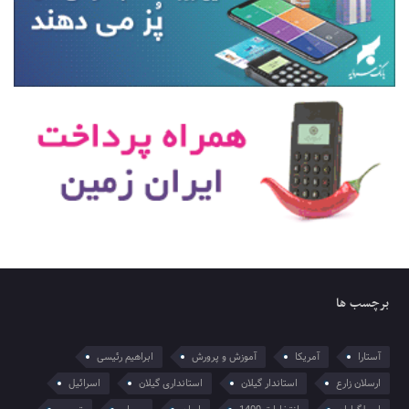
برچسب ها
آستارا
آمریکا
آموزش و پرورش
ابراهیم رئیسی
ارسلان زارع
استاندار گیلان
استانداری گیلان
اسرائیل