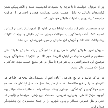
وی از مودیان خواست تا با توجه به تمهیدات اندیشیده شده و الکترونیکی شدن
فرایندهای مالیاتی به دلیل اهمیت رعایت بهداشت فردی و اجتماعی از هرگونه
مراجعه غیرضروری به ادارات مالیاتی خودداری کنند.
انوری همچنین اعلام کرد سامانه ارتباط مردمی اداره کل امورمالیاتی استان گیلان با
شماره ۱۵۲۶ آماده پاسخگویی به سوالات مودیان محترم مالیاتی و دریافت نظرات،
پیشنهادات، انتقادات و گزارش فرار مالیاتی از سوی شهروندان می باشد.
مدیرکل امور مالیاتی گیلان همچنین از بخشودگی جرائم مالیاتی مالیات های
مستقیم و قانون مالیات بر ارزش افزوده خبر داد و افزود : بخشودگی جرایم
موضوع این دستورالعمل برای هر دوره یا سال در هر منبع حسب مورد حداکثر تا
مبلغ ۵۰ میلیارد ریال است.
وی مراکز تولید و توزیع غذاهای آماده اعم از رستوران ها، بوفه ها، طباخی ها،
تالارهای پذیرایی، قهوه خانه ها، اغذیه فروشی ها، هتل ها، هتل آپارتمان ها، مجتمع
های جهانگردی و گردشگری، مهمان پذیرها، مهمانسراها، مسافرخانه ها، مراکز بوم
گردی، مراکز اقامتی، پذیرایی، تفریحی، خدمات بین راهی، موزه ها و زائرسراها،
حمل و نقل عمومی مسافر و برون شهری را از جمله مشمولان این بخشودگی
عنوان کرد.