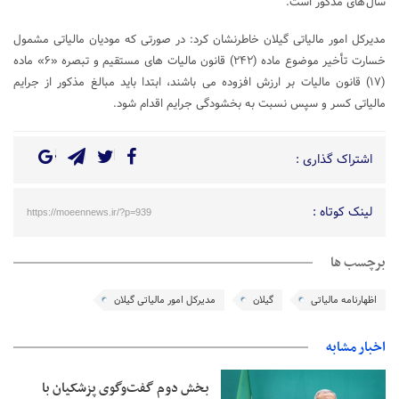
سال های مذکور است.
مدیرکل امور مالیاتی گیلان خاطرنشان کرد: در صورتی که مودیان مالیاتی مشمول
خسارت تأخیر موضوع ماده (۲۴۲) قانون مالیات های مستقیم و تبصره «۶» ماده
(۱۷) قانون مالیات بر ارزش افزوده می باشند، ابتدا باید مبالغ مذکور از جرایم
مالیاتی کسر و سپس نسبت به بخشودگی جرایم اقدام شود.
اشتراک گذاری :
لینک کوتاه :
https://moeennews.ir/?p=939
برچسب ها
اظهارنامه مالیاتی
گیلان
مدیرکل امور مالیاتی گیلان
اخبار مشابه
بخش دوم گفت‌وگوی پزشکیان با