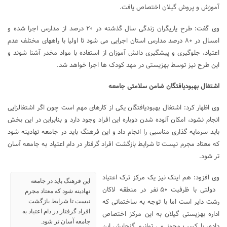
آموزش و پروش گیلان اختصاص یافت.
وی گفت: طرح یاریگران زندگی سال گذشته در ۲۰ درصد از مدارس اجرا شده و
امسال در ۸۰ درصد مدارس استان اجرایی می شود تا اولیا با راههای مختلف عدم
اعتیاد، جلوگیری و پیشگیری دانش آموزان از استفاده با مواد مخدر آشنا شوند و
این طرح نیز توسط بهزیستی در مهد کودک ها اجرا خواهد شد.
اشتغال بهبودیافتگان ضامن سلامتی جامعه
وی اظهار کرد: اشتغال بهبودیافتگان یکی از کارهای مهم است چون اگر اشتغالزایی
انجام نشود، امکان آلوده شدن دوباره این افراد وجود دارد و بنابراین در این بخش
باید سرمایه گذاری مناسبی را انجام داد و این فرهنگ باید در جامعه نهادینه شود
که معتاد مجرم نیست تا شرایط بازگشت افراد گرفتار در دام اعتیاد به جامعه آسان
تر شود.
وی افزود: هم اینک نیز یک مرکز ترک اعتیاد
این فرهنگ باید در جامعه
دولتی با ظرفیت ۵۰ نفر در منطقه لاکان
نهادینه شود که معتاد مجرم
رشت دایر است اما با توجه به ساختمانی که
نیست تا شرایط بازگشت
افراد گرفتار در دام اعتیاد به
اداره بهزیستی گیلان به این مرکز اختصاص
جامعه آسان تر شود.
داده، با کسب مجوز می توانیم گنجایش این