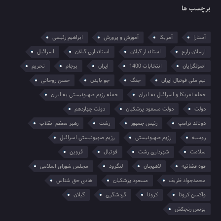
برچسب ها
آستارا
آمریکا
آموزش و پرورش
ابراهیم رئیسی
ارسلان زارع
استاندار گیلان
استانداری گیلان
اسرائیل
اصولگرایان
انتخابات 1400
ایران
برجام
تحریم
تیم ملی فوتبال ایران
جنگ
جو بایدن
حسن روحانی
حمله آمریکا و اسرائیل به ایران
حمله رژیم صهیونیستی به ایران
دولت
دولت مسعود پزشکیان
دولت چهاردهم
دونالد ترامپ
رئیس جمهور
رشت
رهبر معظم انقلاب
روسیه
رژیم صهیونیستی
رژیم صهیونیستی اسرائیل
سلامت
شهرداری رشت
فوتبال
قزوین
قوه قضائیه
لاهیجان
لنگرود
مجلس شورای اسلامی
محمدجواد ظریف
مسعود پزشکیان
هادی حق شناس
واکسن کرونا
کرونا
گردشگری
گیلان
یونس رنجکش