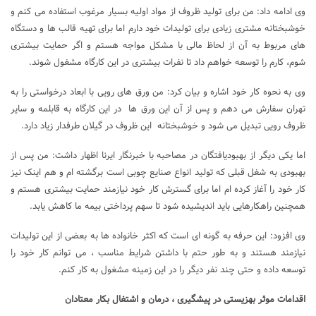
وی ادامه داد: من برای تولید ظروف از مواد اولیه بسیار مرغوب استفاده می کنم و
خوشبختانه مشتری زیادی برای تولیدات خود دارم اما برای تهیه قالب ها و دستگاه
های مربوط به آن از لحاظ مالی با مشکل مواجه هستم و اگر حمایت بیشتری
شوم، کارم را توسعه خواهم داد تا نفرات بیشتری در این کارگاه مشغول شوند.
وی به نحوه کار خود اشاره و بیان کرد: من ورق های رویی با ابعاد درخواستی را به
تهران سفارش می دهم و پس از آن این ورق ها در این کارگاه به قابلمه و سایر
ظروف رویی تبدیل می شود و خوشبختانه این ظروف در گیلان طرفدار زیاد دارد.
اما یکی دیگر از بهبودیافتگان در مصاحبه با خبرنگار ایرنا اظهار داشت: من پس از
بهبودی به شغل قبلی که تولید انواع صنایع چوبی است برگشته ام و هم اینک نیز
کار خود را آغاز کرده ام اما برای گسترش کار خود نیازمند حمایت بیشتری هستم و
همچنین راهکارهایی باید اندیشیده شود تا سهم پرداختی بیمه ما کاهش یابد.
وی افزود: این حرفه به گونه ای است که اکثر خانواده ها به بعضی از این تولیدات
نیازمند هستند و به طور حتم با داشتن شرایط مناسب ، می توانم کار خود را
توسعه داده و حتی چند نفر دیگر را در این زمینه مشغول به کار کنم.
اقدامات موثر بهزیستی در پیشگیری ، درمان و اشتغال بکار معتادان