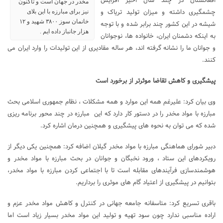
افغانستان در چند سال اخیر افزایش
مخدر در جهان است و تاکنون
چشمگیری داشته و میزان تولید تریاک و
نیز برای مبارزه با این بلای
خانمان سوز ۳۸۰۰ شهید و ۱۲
شیشه در این کشور چند برابر شده و با توجه
هزار جانباز داده ایم .
به اینکه دشمنان ایران، خانواده ها، نوجوانان
و جوانان ما را نشانه گرفته اند، هر ساله مقادیری از این تولیدات را وارد ایران می
کنند.
پیشگیری و کاهش تقاضا موثرتر از برخورد است
وی بیان کرد: علیرغم همه این موارد و همه مشکلات ، نظام جمهوری اسلامی بحث
مبارزه با مواد مخدر را در دستور کار دارد که این مبارزه در چند محور برنامه ریزی
شده که می توان به نحوه های پیشگیری و همچنین درمان اشاره کرد.
دبیر شورای هماهنگی مبارزه با مواد مخدر گیلان اضافه کرد: همچنین یکی دیگر از
رویکردهای این ستاد ، ورود نخبگان و جوانان در بحث مبارزه با مواد مخدر و
هوشمندسازی فرآیندهای مقابله است تا با اجتماعی کردن مبارزه با مواد مخدر،
بتوانیم در پیشگیری از اعتیاد گام های موثری را برداریم.
باقری تسریع کرد: متاسفانه جامعه جهانی در کنترل و کاهش مواد مخدر عزم و
اراده مناسبی ندارد چون سود تهیه و تولید این مواد مخدر بسیار زیاد است اما