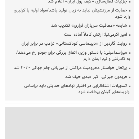
جزئیات فعال‌سازی «کیف پول ایران» اعلام شد
حمایت از مرزنشینان نباید به زیان تولید باشد/مواد اولیه با کولبری
وارد شود
شایعه «معافیت سربازان فراری» تکذیب شد
امیر اکرمی‌نیا: ارتش کاملاً آماده است
روایت گاردین از «دیپلماسی کودکستانی» ترامپ در برابر ایران
میراسماعیلی: با دستور وزیر، اتفاق بزرگی برای جودو رخ می‌دهد/
به کادرفنی و تیم ایمان دارم
پرتغال خواستار محرومیت مراکش از میزبانی جام جهانی ۲۰۳۰ شد
فریدون جیرانی: اکبر عبدی حیف شد
تسهیلات اشتغالزایی در اختیار نهادهای حمایتی باید براساس
اولویت‌های گیلان پرداخت شود
زمان جلسه سرنوشت‌ساز هیات رئیسه فدراسیون فوتبال با حضور
قلعه‌نویی مشخص شد
دفتر رهبر انقلاب: مطالب خارج از مراجع رسمی فاقد سندیت است
بقائی: فضای مذاکرات فنی و سیاسی ایران و عمان درباره تنگه هرمز،
مثبت است