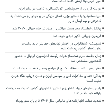
امیر اکرمی‌نیا: ارتش کاملاً آماده است
روایت گاردین از «دیپلماسی کودکستانی» ترامپ در برابر ایران
میراسماعیلی: با دستور وزیر، اتفاق بزرگی برای جودو رخ می‌دهد/ به
کادرفنی و تیم ایمان دارم
پرتغال خواستار محرومیت مراکش از میزبانی جام جهانی ۲۰۳۰ شد
فریدون جیرانی: اکبر عبدی حیف شد
تسهیلات اشتغالزایی در اختیار نهادهای حمایتی باید براساس
اولویت‌های گیلان پرداخت شود
زمان جلسه سرنوشت‌ساز هیات رئیسه فدراسیون فوتبال با حضور
قلعه‌نویی مشخص شد
دفتر رهبر انقلاب: مطالب خارج از مراجع رسمی فاقد سندیت است
بقائی: فضای مذاکرات فنی و سیاسی ایران و عمان درباره تنگه هرمز،
مثبت است
رئیس سازمان جهاد کشاورزی استان: کشاورزان گیلان نسبت به دریافت
یارانه کود اقدام کنند
تمدید مهلت اظهارنامه‌های مالیاتی سال ۱۴۰۴ تا پایان شهریورماه