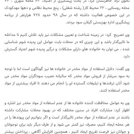
نحوی نژاد خاطرنشان کرد: در بحث پیشگیری از اعتیاد، ۶۳ محله شهری ، ۴۳
محله روستایی ، ۲۲ محیط کار( رشته شغلی) ، پنج محیط نظامی و دهها مهدکودک
در این خصوص فعالیت داشته که در سال ۹۸ حدود ۷۲۸ هزارنفر از برنامه
پیشگیری اداره بهزیستی گیلان سود بردند.
وی تصریح کرد: در زمینه شناخت و تعیین مشکلات نیز باید تلاش کنیم تا مداخله
ما تاثیرگذار باشد و این چیزی که در محلات بابت عوامل این پدیده شوم شناسایی
شده ، می توان به خانواده های دارای مشکلات و درگیر پدیده شوم اعتیاد گسترش
دارد.
وی گفت: دلایل استفاده از مواد مخدر در خانواده ها نیز گوناگون است اما با توجه
به سود سرشار از فروش مواد مخدر که سالیانه نصیب سوداگران مواد مخدر می
شود آنان ترفندها و تبلیغات گسترده ای را انجام می دهند تا افراد بیشتری از مواد
مخدر استفاده کنند.
وی به عوامل محافظت کننده خانواده ها از عدم استفاده از مواد مخدر نیز اشاره و
اظهار کرد: مشارکت افراد در سنین مختلف که در بهبود محلات مشارکت داشته
باشند در عدم استفاده از مواد مخدر تاثیرگذار است و اگر بتوانیم این پیوندها را در
هر محله ایجاد کنیم، مصرف نیز کمتر می شود و از طرف دیگر باید برای نوجوانان
و جوانان نیز فرصت تفریح ایجاد کنیم ، همچنین افزایش آگاهی ، پرداختن بیشتر