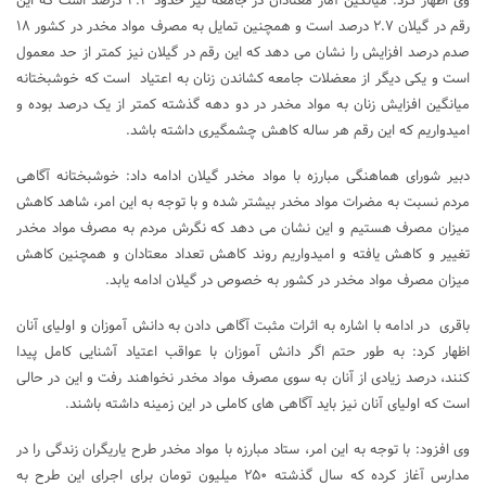
وی اظهار کرد: میانگین آمار معتادان در جامعه نیز حدود ۳.۳ درصد است که این
رقم در گیلان ۲.۷ درصد است و همچنین تمایل به مصرف مواد مخدر در کشور ۱۸
صدم درصد افزایش را نشان می دهد که این رقم در گیلان نیز کمتر از حد معمول
است و یکی دیگر از معضلات جامعه کشاندن زنان به اعتیاد است که خوشبختانه
میانگین افزایش زنان به مواد مخدر در دو دهه گذشته کمتر از یک درصد بوده و
امیدواریم که این رقم هر ساله کاهش چشمگیری داشته باشد.
دبیر شورای هماهنگی مبارزه با مواد مخدر گیلان ادامه داد: خوشبختانه آگاهی
مردم نسبت به مضرات مواد مخدر بیشتر شده و با توجه به این امر، شاهد کاهش
میزان مصرف هستیم و این نشان می دهد که نگرش مردم به مصرف مواد مخدر
تغییر و کاهش یافته و امیدواریم روند کاهش تعداد معتادان و همچنین کاهش
میزان مصرف مواد مخدر در کشور به خصوص در گیلان ادامه یابد.
باقری در ادامه با اشاره به اثرات مثبت آگاهی دادن به دانش آموزان و اولیای آنان
اظهار کرد: به طور حتم اگر دانش آموزان با عواقب اعتیاد آشنایی کامل پیدا
کنند، درصد زیادی از آنان به سوی مصرف مواد مخدر نخواهند رفت و این در حالی
است که اولیای آنان نیز باید آگاهی های کاملی در این زمینه داشته باشند.
وی افزود: با توجه به این امر، ستاد مبارزه با مواد مخدر طرح یاریگران زندگی را در
مدارس آغاز کرده که سال گذشته ۲۵۰ میلیون تومان برای اجرای این طرح به