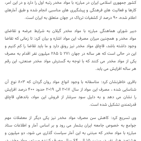
کشور جمهوری اسلامی ایران در مبارزه با مواد مخدر رتبه اول را دارد و در این امر،
کارها و فعالیت های فرهنگی و پیشگیری های مناسبی انجام شده و طبق آمارهای
اعلام شده، ۹۰ درصد از کشفیات تریاک در جهان متعلق به ایران است.
دبیر شورای هماهنگی مبارزه با مواد مخدر گیلان به شرایط عرضه و تقاضای
مواد مخدر و همچنین میزان مصرف این مواد اشاره و بیان کرد: تا زمانی که تقاضا
وجود داشته باشد، قاچاق مواد مخدر نیز رونق دارد و ما باید تقاضا را کم کنیم و
این در حالی است که هر ساله در جهان ۲۷۱ تا ۲۸۵ میلیون نفر اقدام به مصرف
یکی از مواد مخدر می کنند که با توجه به گسترش مواد مخدر صنعتی، این رقم
هر ساله افزایش می یابد.
باقری خاطرنشان کرد: متاسفانه با وجود انواع مواد روان گردان که ۸۰۳ نوع آن
شناسایی شده ، مصرف این مواد از سال ۲۰۱۷ الی ۲۰۱۹ حدود ۴۰۰ درصد افزایش
را نشان می دهد و به دلیل سود سرشار از فروش این مواد، باندهای قاچاق
قدرتمندی تشکیل شده است.
وی تسریع کرد: کاهش سن مصرف مواد مخدر نیز یکی دیگر از معضلات مهم
جوامع به خصوص جامعه ایران بشمار می رود و بر اساس آمار و اطلاعات ستاد
مبارزه با مواد مخدر که مبتنی به این آمار سیاست گذاری می شود، دو میلیون و
هشتصد هزار نفر در سنین ۱۵ الی ۶۴ سال مصرف کننده مستمر مواد مخدر در