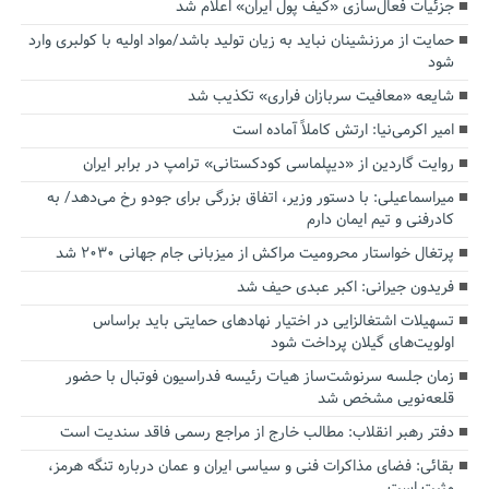
جزئیات فعال‌سازی «کیف پول ایران» اعلام شد
حمایت از مرزنشینان نباید به زیان تولید باشد/مواد اولیه با کولبری وارد
شود
شایعه «معافیت سربازان فراری» تکذیب شد
امیر اکرمی‌نیا: ارتش کاملاً آماده است
روایت گاردین از «دیپلماسی کودکستانی» ترامپ در برابر ایران
میراسماعیلی: با دستور وزیر، اتفاق بزرگی برای جودو رخ می‌دهد/ به
کادرفنی و تیم ایمان دارم
پرتغال خواستار محرومیت مراکش از میزبانی جام جهانی ۲۰۳۰ شد
فریدون جیرانی: اکبر عبدی حیف شد
تسهیلات اشتغالزایی در اختیار نهادهای حمایتی باید براساس
اولویت‌های گیلان پرداخت شود
زمان جلسه سرنوشت‌ساز هیات رئیسه فدراسیون فوتبال با حضور
قلعه‌نویی مشخص شد
دفتر رهبر انقلاب: مطالب خارج از مراجع رسمی فاقد سندیت است
بقائی: فضای مذاکرات فنی و سیاسی ایران و عمان درباره تنگه هرمز،
مثبت است