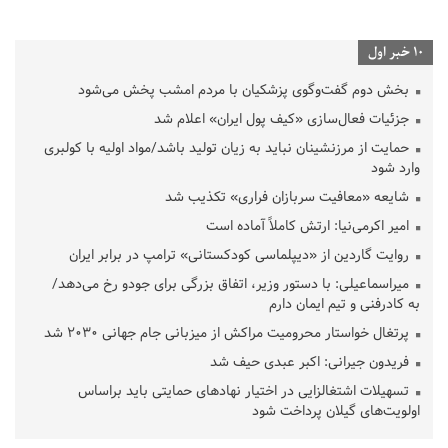
10 خبر اول
بخش دوم گفت‌وگوی پزشکیان با مردم امشب پخش می‌شود
جزئیات فعال‌سازی «کیف پول ایران» اعلام شد
حمایت از مرزنشینان نباید به زیان تولید باشد/مواد اولیه با کولبری
وارد شود
شایعه «معافیت سربازان فراری» تکذیب شد
امیر اکرمی‌نیا: ارتش کاملاً آماده است
روایت گاردین از «دیپلماسی کودکستانی» ترامپ در برابر ایران
میراسماعیلی: با دستور وزیر، اتفاق بزرگی برای جودو رخ می‌دهد/
به کادرفنی و تیم ایمان دارم
پرتغال خواستار محرومیت مراکش از میزبانی جام جهانی ۲۰۳۰ شد
فریدون جیرانی: اکبر عبدی حیف شد
تسهیلات اشتغالزایی در اختیار نهادهای حمایتی باید براساس
اولویت‌های گیلان پرداخت شود
زمان جلسه سرنوشت‌ساز هیات رئیسه فدراسیون فوتبال با حضور