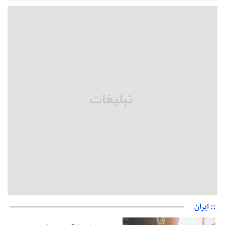
قلعه‌نویی مشخص شد
دفتر رهبر انقلاب: مطالب خارج از مراجع رسمی فاقد سندیت است
بقائی: فضای مذاکرات فنی و سیاسی ایران و عمان درباره تنگه هرمز،
مثبت است
رئیس سازمان جهاد کشاورزی استان: کشاورزان گیلان نسبت به
دریافت یارانه کود اقدام کنند
تمدید مهلت اظهارنامه‌های مالیاتی سال ۱۴۰۴ تا پایان شهریورماه
:: ایران