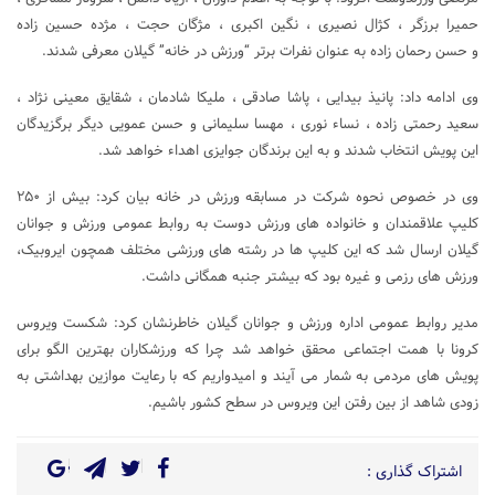
حمیرا برزگر ، کژال نصیری ، نگین اکبری ، مژگان حجت ، مژده حسین زاده
و حسن رحمان زاده به عنوان نفرات برتر “ورزش در خانه” گیلان معرفی شدند.
وی ادامه داد: پانیذ بیدایی ، پاشا صادقی ، ملیکا شادمان ، شقایق معینی نژاد ،
سعید رحمتی زاده ، نساء نوری ، مهسا سلیمانی و حسن عمویی دیگر برگزیدگان
این پویش انتخاب شدند و به این برندگان جوایزی اهداء خواهد شد.
وی در خصوص نحوه شرکت در مسابقه ورزش در خانه بیان کرد: بیش از ۲۵۰
کلیپ علاقمندان و خانواده های ورزش دوست به روابط عمومی ورزش و جوانان
گیلان ارسال شد که این کلیپ ها در رشته های ورزشی مختلف همچون ایروبیک،
ورزش های رزمی و غیره بود که بیشتر جنبه همگانی داشت.
مدیر روابط عمومی اداره ورزش و جوانان گیلان خاطرنشان کرد: شکست ویروس
کرونا با همت اجتماعی محقق خواهد شد چرا که ورزشکاران بهترین الگو برای
پویش های مردمی به شمار می آیند و امیدواریم که با رعایت موازین بهداشتی به
زودی شاهد از بین رفتن این ویروس در سطح کشور باشیم.
اشتراک گذاری :