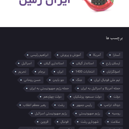
برچسب ها
آستارا
آمریکا
آموزش و پرورش
ابراهیم رئیسی
ارسلان زارع
استاندار گیلان
استانداری گیلان
اسرائیل
اصولگرایان
انتخابات 1400
ایران
برجام
تحریم
تیم ملی فوتبال ایران
جنگ
جو بایدن
حسن روحانی
حمله آمریکا و اسرائیل به ایران
حمله رژیم صهیونیستی به ایران
دولت
دولت مسعود پزشکیان
دولت چهاردهم
دونالد ترامپ
رئیس جمهور
رشت
رهبر معظم انقلاب
روسیه
رژیم صهیونیستی
رژیم صهیونیستی اسرائیل
سلامت
شهرداری رشت
فوتبال
قزوین