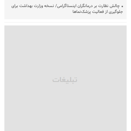
چالش نظارت بر درمانگران اینستاگرامی/ نسخه وزارت بهداشت برای
جلوگیری از فعالیت پزشک‌نماها
خبرنگارانی که جنگ را برای تاریخ نوشتند
پشتیبانی از زنجیره ارزش بادام زمینی در اولویت سیاست‌های
حمایتی گیلان است
بخش دوم گفت‌وگوی پزشکیان با مردم امشب پخش می‌شود
جزئیات فعال‌سازی «کیف پول ایران» اعلام شد
حمایت از مرزنشینان نباید به زیان تولید باشد/مواد اولیه با کولبری
وارد شود
شایعه «معافیت سربازان فراری» تکذیب شد
امیر اکرمی‌نیا: ارتش کاملاً آماده است