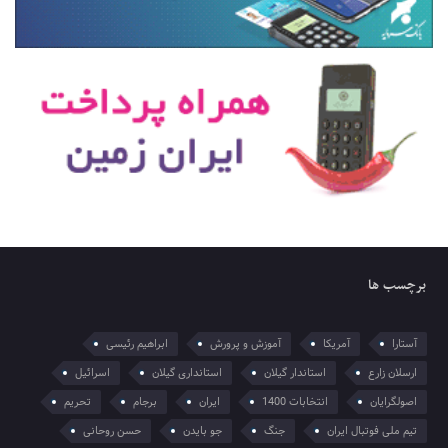
برچسب ها
آستارا
آمریکا
آموزش و پرورش
ابراهیم رئیسی
ارسلان زارع
استاندار گیلان
استانداری گیلان
اسرائیل
اصولگرایان
انتخابات 1400
ایران
برجام
تحریم
تیم ملی فوتبال ایران
جنگ
جو بایدن
حسن روحانی