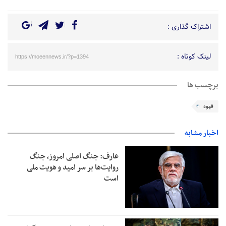
اشتراک گذاری :
لینک کوتاه :
https://moeennews.ir/?p=1394
برچسب ها
قهوه
اخبار مشابه
عارف: جنگ اصلی امروز، جنگ
روایت‌ها بر سر امید و هویت ملی
است