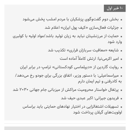
10 خبر اول
بخش دوم گفت‌وگوی پزشکیان با مردم امشب پخش می‌شود
جزئیات فعال‌سازی «کیف پول ایران» اعلام شد
حمایت از مرزنشینان نباید به زیان تولید باشد/مواد اولیه با کولبری
وارد شود
شایعه «معافیت سربازان فراری» تکذیب شد
امیر اکرمی‌نیا: ارتش کاملاً آماده است
روایت گاردین از «دیپلماسی کودکستانی» ترامپ در برابر ایران
میراسماعیلی: با دستور وزیر، اتفاق بزرگی برای جودو رخ می‌دهد/
به کادرفنی و تیم ایمان دارم
پرتغال خواستار محرومیت مراکش از میزبانی جام جهانی ۲۰۳۰ شد
فریدون جیرانی: اکبر عبدی حیف شد
تسهیلات اشتغالزایی در اختیار نهادهای حمایتی باید براساس
اولویت‌های گیلان پرداخت شود
زمان جلسه سرنوشت‌ساز هیات رئیسه فدراسیون فوتبال با حضور
قلعه‌نویی مشخص شد