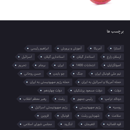
برچسب ها
آستارا
آمریکا
آموزش و پرورش
ابراهیم رئیسی
ارسلان زارع
استاندار گیلان
استانداری گیلان
اسرائیل
اصولگرایان
انتخابات 1400
ایران
برجام
تحریم
تیم ملی فوتبال ایران
جنگ
جو بایدن
حسن روحانی
حمله آمریکا و اسرائیل به ایران
حمله رژیم صهیونیستی به ایران
دولت
دولت مسعود پزشکیان
دولت چهاردهم
دونالد ترامپ
رئیس جمهور
رشت
رهبر معظم انقلاب
روسیه
رژیم صهیونیستی
رژیم صهیونیستی اسرائیل
سلامت
شهرداری رشت
فوتبال
قزوین
قوه قضائیه
لاهیجان
لنگرود
مجلس شورای اسلامی