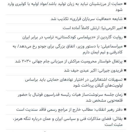
حمایت از مرزنشینان نباید به زیان تولید باشد/مواد اولیه با کولبری وارد
شود
شایعه «معافیت سربازان فراری» تکذیب شد
امیر اکرمی‌نیا: ارتش کاملاً آماده است
روایت گاردین از «دیپلماسی کودکستانی» ترامپ در برابر ایران
میراسماعیلی: با دستور وزیر، اتفاق بزرگی برای جودو رخ می‌دهد/ به
کادرفنی و تیم ایمان دارم
پرتغال خواستار محرومیت مراکش از میزبانی جام جهانی ۲۰۳۰ شد
فریدون جیرانی: اکبر عبدی حیف شد
تسهیلات اشتغالزایی در اختیار نهادهای حمایتی باید براساس
اولویت‌های گیلان پرداخت شود
زمان جلسه سرنوشت‌ساز هیات رئیسه فدراسیون فوتبال با حضور
قلعه‌نویی مشخص شد
دفتر رهبر انقلاب: مطالب خارج از مراجع رسمی فاقد سندیت است
بقائی: فضای مذاکرات فنی و سیاسی ایران و عمان درباره تنگه هرمز،
مثبت است