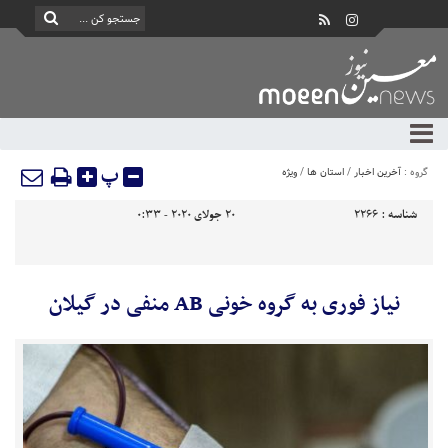
پ
گروه :
آخرین اخبار
/
استان ها
/
ویژه
شناسه :
2266
20 جولای 2020 - 0:33
نیاز فوری به گروه خونی AB منفی در گیلان