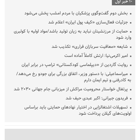
10 خبر اول
بخش دوم گفت‌وگوی پزشکیان با مردم امشب پخش می‌شود
جزئیات فعال‌سازی «کیف پول ایران» اعلام شد
حمایت از مرزنشینان نباید به زیان تولید باشد/مواد اولیه با کولبری
وارد شود
شایعه «معافیت سربازان فراری» تکذیب شد
امیر اکرمی‌نیا: ارتش کاملاً آماده است
روایت گاردین از «دیپلماسی کودکستانی» ترامپ در برابر ایران
میراسماعیلی: با دستور وزیر، اتفاق بزرگی برای جودو رخ می‌دهد/
به کادرفنی و تیم ایمان دارم
پرتغال خواستار محرومیت مراکش از میزبانی جام جهانی ۲۰۳۰ شد
فریدون جیرانی: اکبر عبدی حیف شد
تسهیلات اشتغالزایی در اختیار نهادهای حمایتی باید براساس
اولویت‌های گیلان پرداخت شود
زمان جلسه سرنوشت‌ساز هیات رئیسه فدراسیون فوتبال با حضور
قلعه‌نویی مشخص شد
دفتر رهبر انقلاب: مطالب خارج از مراجع رسمی فاقد سندیت است