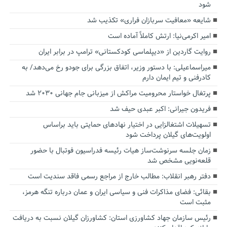
شود
شایعه «معافیت سربازان فراری» تکذیب شد
امیر اکرمی‌نیا: ارتش کاملاً آماده است
روایت گاردین از «دیپلماسی کودکستانی» ترامپ در برابر ایران
میراسماعیلی: با دستور وزیر، اتفاق بزرگی برای جودو رخ می‌دهد/ به
کادرفنی و تیم ایمان دارم
پرتغال خواستار محرومیت مراکش از میزبانی جام جهانی ۲۰۳۰ شد
فریدون جیرانی: اکبر عبدی حیف شد
تسهیلات اشتغالزایی در اختیار نهادهای حمایتی باید براساس
اولویت‌های گیلان پرداخت شود
زمان جلسه سرنوشت‌ساز هیات رئیسه فدراسیون فوتبال با حضور
قلعه‌نویی مشخص شد
دفتر رهبر انقلاب: مطالب خارج از مراجع رسمی فاقد سندیت است
بقائی: فضای مذاکرات فنی و سیاسی ایران و عمان درباره تنگه هرمز،
مثبت است
رئیس سازمان جهاد کشاورزی استان: کشاورزان گیلان نسبت به دریافت