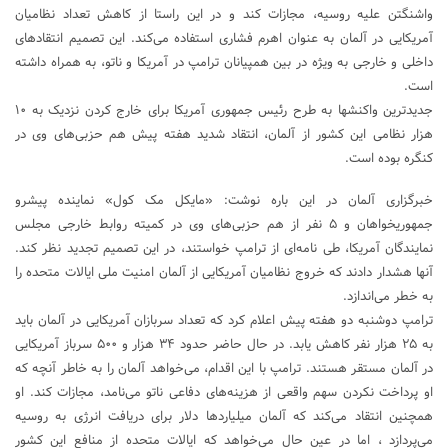
واشنگتن علیه روسیه، مجازات کند و در این راستا از کاهش تعداد نظامیان
آمریکایی در آلمان به عنوان اهرم فشاری استفاده می‌کند. این تصمیم انتقادهای
داخلی و خارجی به ویژه در بین همپیانان ترامپ در آمریکا و ناتو، به همراه داشته
است.
جدیدترین واکنشها به طرح رئیس جمهوری آمریکا برای خارج کردن نزدیک به ۱۰
هزار نظامی این کشور از آلمان، انتقاد شدید هفته پیش هم حزبی‌های وی در
کنگره بوده است.
خبرگزاری آلمان در این باره نوشت: «مایکل مک کول» نماینده پیشرو
جمهوریخواهان و ۵ نفر از هم حزبی‌های وی در کمیته روابط خارجی مجلس
نمایندگان آمریکا، طی نامه‌ای از ترامپ خواستند، در این تصمیم تجدید نظر کند.
آنها هشدار دادند که خروج نظامیان آمریکایی از آلمان امنیت ملی ایالات متحده را
به خطر می‌اندازد.
ترامپ دوشنبه دو هفته پیش اعلام کرد که تعداد سربازان آمریکایی در آلمان باید
به ۲۵ هزار نفر کاهش یابد. در حال حاضر حدود ۳۴ هزار و ۵۰۰ سرباز آمریکایی
در آلمان مستقر هستند. ترامپ با این اقدام، می‌خواهد آلمان را به خاطر آنچه که
او پرداخت نکردن سهم واقعی از هزینه‌های دفاعی ناتو می‌نامد، مجازات کند. او
همچنین انتقاد می‌کند که آلمان میلیاردها دلار برای دریافت انرژی به روسیه
می‌پردازد ، اما در عین حال می‌خواهد که ایالات متحده از منافع این کشور