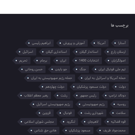
برچسب ها
آستارا
آمریکا
آموزش و پرورش
ابراهیم رئیسی
ارسلان زارع
استاندار گیلان
استانداری گیلان
اسرائیل
اصولگرایان
انتخابات 1400
ایران
برجام
تحریم
تیم ملی فوتبال ایران
جنگ
جو بایدن
حسن روحانی
حمله آمریکا و اسرائیل به ایران
حمله رژیم صهیونیستی به ایران
دولت
دولت مسعود پزشکیان
دولت چهاردهم
دونالد ترامپ
رئیس جمهور
رشت
رهبر معظم انقلاب
روسیه
رژیم صهیونیستی
رژیم صهیونیستی اسرائیل
سلامت
شهرداری رشت
فوتبال
قزوین
قوه قضائیه
لاهیجان
لنگرود
مجلس شورای اسلامی
محمدجواد ظریف
مسعود پزشکیان
هادی حق شناس