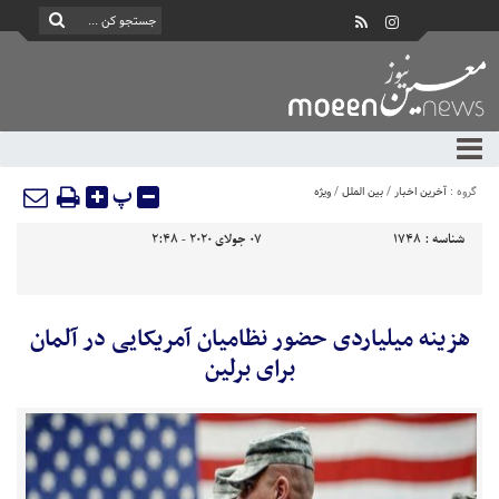
پ
گروه :
آخرین اخبار
/
بین الملل
/
ویژه
شناسه :
1748
07 جولای 2020 - 2:48
هزینه‌ میلیاردی حضور نظامیان آمریکایی در آلمان
برای برلین