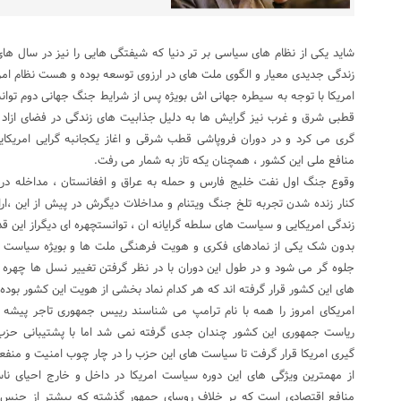
شاید یکی از نظام های سیاسی بر تر دنیا که شیفتگی هایی را نیز در سال ها
زندگی جدیدی معیار و الگوی ملت های در ارزوی توسعه بوده و هست نظام امری
امریکا با توجه به سیطره جهانی اش بویژه پس از شرایط جنگ جهانی دوم توان
قطبی شرق و غرب نیز گرایش ها به دلیل جذابیت های زندگی در فضای ازاد ا
گری می کرد و در دوران فروپاشی قطب شرقی و اغاز یکجانبه گرایی امریکای
منافع ملی این کشور ، همچنان یکه تاز به شمار می رفت.
وقوع جنگ اول نفت خلیج فارس و حمله به عراق و افغانستان ، مداخله در
کنار زنده شدن تجربه تلخ جنگ ویتنام و مداخلات دیگرش در پیش از این ،ارام
زندگی امریکایی و سیاست های سلطه گرایانه ان ، توانستچهره ای دیگراز این قد
بدون شک یکی از نمادهای فکری و هویت فرهنگی ملت ها و بویژه سیاست ها
جلوه گر می شود و در طول این دوران با در نظر گرفتن تغییر نسل ها چهره
های این کشور قرار گرفته اند که هر کدام نماد بخشی از هویت این کشور بوده ا
امریکای امروز را همه با نام ترامپ می شناسند رییس جمهوری تاجر پیشه ک
ریاست جمهوری این کشور چندان جدی گرفته نمی شد اما با پشتیبانی حزب
گیری امریکا قرار گرفت تا سیاست های این حزب را در چار چوب امنیت و منف
از مهمترین ویژگی های این دوره سیاست امریکا در داخل و خارج احیای ناس
منافع اقتصادی است که بر خلاف روسای جمهور گذشته که بیشتر از جنس فرما