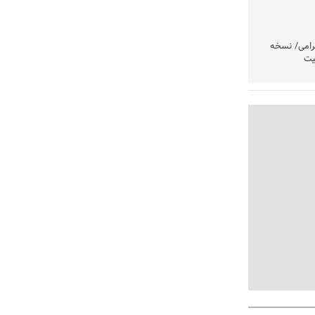
رامی/ نسخه
یت
وشتند
نی در اولویت
مردم امشب
» اعلام شد
تولید باشد/
تکذیب شد
ست