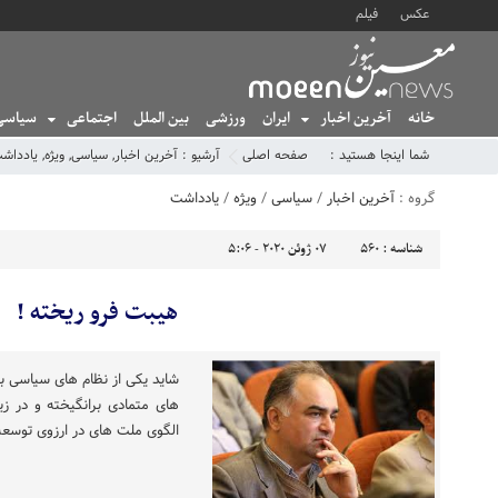
عکس
فیلم
خانه
آخرین اخبار
ایران
ورزشی
بین الملل
اجتماعی
سیاسی
شما اینجا هستید :
صفحه اصلی
آرشیو :
آخرین اخبار
,
سیاسی
,
ویژه
,
یادداش
گروه :
آخرین اخبار
/
سیاسی
/
ویژه
/
یادداشت
شناسه :
560
07 ژوئن 2020 - 5:06
هیبت فرو ریخته !
شاید یکی از نظام های سیاسی بر 
های متمادی برانگیخته و در ز
الگوی ملت های در ارزوی توسعه