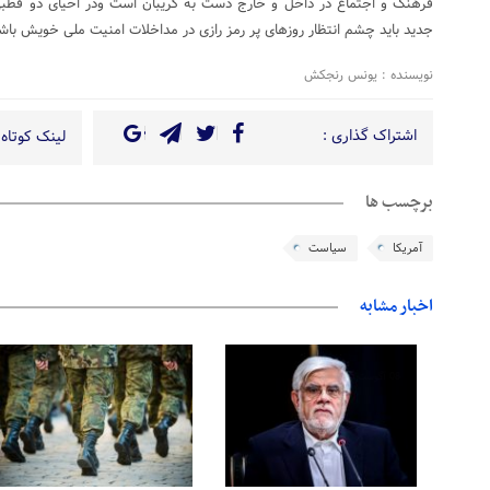
فرهنگ و اجتماع در داخل و خارج دست به گریبان است ودر احیای دو قطبی 
جدید باید چشم انتظار روزهای پر رمز رازی در مداخلات امنیت ملی خویش باش
نویسنده : یونس رنجکش
اشتراک گذاری :
لینک کوتاه 
برچسب ها
آمریکا
سیاست
اخبار مشابه
08 آگوست 2026
08 آگوست 2026