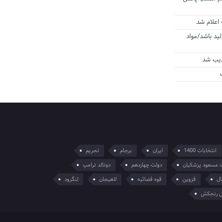
 اعلام شد
لید باشد/مواد
ذیب شد
انتخابات 1400
ایران
برجام
تحریم
 مسعود پزشکیان
دولت چهاردهم
دونالد ترامپ
ال
قزوین
قوه قضائیه
لاهیجان
لنگرود
 رنجکش