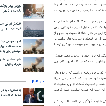
یم و اعتقاد به همزیستی مسالمت امیز با
رایزنی برای بازگشت
شته اند ، ترامپ از جنس دیگری بود که
رتبه‌بندی تایمز
ش های جدی در جنگ اقتصادی با دنیا بویژه
نفتکش ایرانی «سی
یاست ها در مقابل تحریم کشورهایی چون
آب‌های سرزمینی ا
 اروپا در کنار انتقادها نسبت به خروج از
یبی ان بر اقتصاد و سیاست های ترامپ در
ادامه حملات هوای
 از قتل شهروند سیاهپوست امریکایی توسط
نقاط مختلف تهران/
موشکی ایران به ح
نگی که برای خود و امریکای تحت نفوذش
شنیده شدن صدای 
پراطوری است که در نظام امروز نظم نوین
شهرهای ایران
 قدرت فرو ریخته ای است که از نگاه های
د صرف شود هر چند که نظام سیاسی امریکا
:: بین الملل
اشد و تجربیات گذشته از وال استریت تا
مهم ان است که هیبت شکسته شده فرصت
پاکستان: باید در ب
شویم؛ عادی‌سازی 
 جنگی با ابعاد گوناگون از اقتصاد تا سیاست و