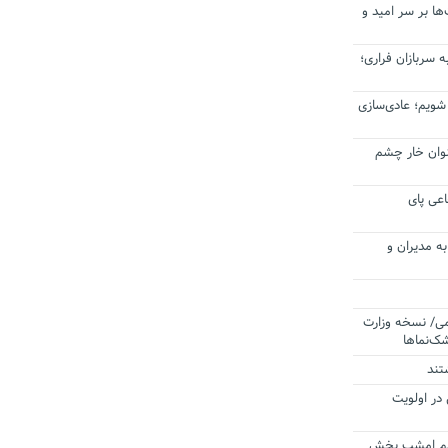
ا بر سر امید و
 سربازان فراری؛
 شویم؛ عادی‌سازی
عنوان خار چشم
عی پای
ه مدیران و
می/ نسخه وزارت
ک‌نماها
تند
 در اولویت
ردم امشب پخش