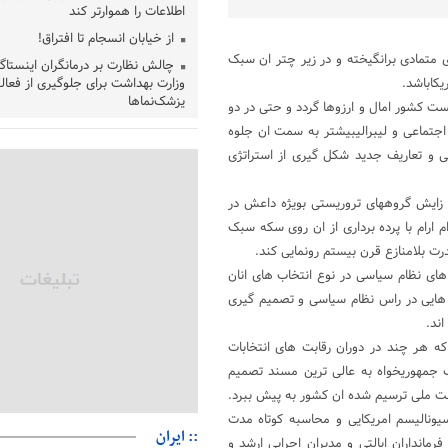
اطلاعات را هموارتر کند
از خیابان انسجام تا افتراق!
ی متمادی برانگیخته و در زیر چتر ان سبک
چالش نظارت بر درمانگران اینستاگ
کاباشد.
وزارت بهداشت برای جلوگیری از فعال
پزشک‌نماها
ست کشور امال و ارزوها گردد و حتی در دو
خبرنگارانی که جنگ را برای تاریخ ن
جتماعی و لیبرالیبیشتر به سمت ان جلوه
ی و تعاریف جدید شکل گیری از استراتژی
پشتیبانی از زنجیره ارزش بادام زمی
سیاست‌های حمایتی گیلان است
بخش دوم گفت‌وگوی پزشکیان با 
 زایش گروههای تروریستی بویژه داعش در
پخش می‌شود
 ارام با پرده برداری از ان روی سکه سبک
جزئیات فعال‌سازی «کیف پول ایران
رت بلامنازع قرن بیستم رونمایی کند.
حمایت از مرزنشینان نباید به زیان 
ی نظام سیاسی در نوع انتخاب های انان
مواد اولیه با کولبری وارد شود
 هایی در راس نظام سیاسی و تصمیم گیری
شایعه «معافیت سربازان فراری» 
ند.
امیر اکرمی‌نیا: ارتش کاملاً آماده ا
ه هر چند در دوران رقابت های انتخابات
 جمهوریخواه به عالی ترین مسند تصمیم
عت ملی ترسیم شده ان کشور به پیش ببرد.
یونالیسم امریکایی و محاسبه کوتاه مدت
:: ایران
نداران ایالتی و مدیران اجرایی ارشد و