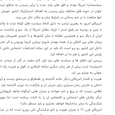
سیاستمدارا امریکا بودند و افق های بلند مدت را برای رسیدن به منافع ترس
جهان در حوزه های مختلف برای رسیدن به اهداف استراتژیک کشور خویش دا
تنها منفعت را در بدو بستانی در شرایط زمان و مکان حال می بیند.
امریکای امروز به رهبری ترامپ به دلیل اتخاذ سیاست های کوتاه مدت با چال
با چین و روسیه دو رفیق استر ا تژیک مقابل امریکا از یک سو و شکست س
ایران از دیگر سو و همچنین مقابله با سایر کشورها و نا امیدی همپیمان بویژه
پیمان های بین المللی و از همه مهمتر شیوع بیماری کرونا ویروس و اثر تخر
داخل این کشور رو برو است که باید در این میانه اعتراضات اجتماعی ناشی
پلیس این کشور را هم به ان اضافه کرد.
بررسی این اتفاق ها و سیاست های مرد اول کاخ سفید در گذر از میدان ج
اندیشیده است بیش از هر زمان دیگری نشانه اشکاری از افول و هیبت یک ام
جهانی به چشم می اید.
هیبت و اقتدار امریکایی دیگر مانند گذشته پر طمطراق و سرمشق نیست و این
داخلی و خارجی زمان بسیاری برای جبران ان و بازگشت به دوران گذشته بای
نظامی نیست که در پیچ و خم حوادث و بحران هایی اینگونه شاهد فروپاشی ب
دیگر چالش های اجتماعی و اقتصادی ان را به اثبات رسانده است اما 
شکنندگی به سایر ساختارها خواهد بخشید و باید منتظر ماند!
امریکای قرن ۲۱ با بحران هویت و تابو شکنندگی اش روبرو است که در