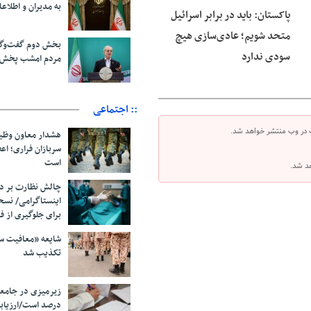
به مدیران و اطلاعا
پاکستان: باید در برابر اسرائیل
متحد شویم؛ عادی‌سازی هیچ
بخش دوم گفت‌وگو
سودی ندارد
مردم امشب پخش 
:: اجتماعی
 در وب منتشر خواهد شد.
هشدار معاون وظیف
سربازان فراری؛ ا
است
هد شد.
چالش نظارت بر در
اینستاگرامی/ نس
برای جلوگیری از ف
شایعه «معافیت سر
تکذیب شد
درصد است/ارزیاب