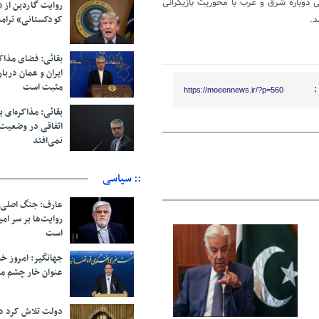
دوباره شرق و غرب با محوریت بازیگرانی
روایت گاردین از 
کودکستانی» ترامپ 
د.
بقائی: فضای مذاک
ایران و عمان دربار
مثبت است
:
https://moeennews.ir/?p=560
بقائی: مذاکره‌ای ب
اتفاقی در وضعیت 
نمی‌افتد
:: سیاسی
عارف: جنگ اصلی 
روایت‌ها بر سر ام
است
08 آگوست 2026
جهانگیر: امروز خبر
عنوان خار چشم م
دولت تلاش کرد د