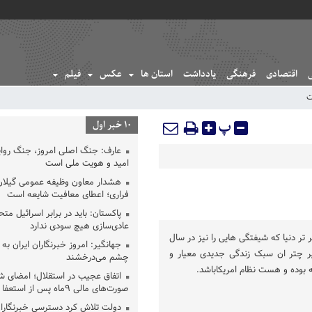
اقتصادی
فرهنگی
یادداشت
استان ها
عکس
فیلم
ت
پ
10 خبر اول
عارف: جنگ اصلی امروز، جنگ روای
امید و هویت ملی است
هشدار معاون وظیفه عمومی گیلان 
فراری؛ اعطای معافیت شایعه است
پاکستان: باید در برابر اسرائیل مت
عادی‌سازی هیچ سودی ندارد
تر دنیا که شیفتگی هایی را نیز در سال
جهانگیر: امروز خبرنگاران ایران به 
یر چتر ان سبک زندگی جدیدی معیار و
چشم می‌درخشند
 بوده و هست نظام امریکاباشد.
اتفاق عجیب در استقلال؛ امضای ش
صورت‌های مالی ٩ماه پس از استعفا
دولت تلاش کرد دسترسی خبرنگاران