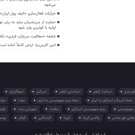
می‌شود
جزئیات فعال‌سازی «کیف پول ایران»
حمایت از مرزنشینان نباید به زیان تو
اولیه با کولبری وارد شود
شایعه «معافیت سربازان فراری» تک
امیر اکرمی‌نیا: ارتش کاملاً آماده است
ان زارع
استاندار گیلان
استانداری گیلان
اسرائیل
اصولگرایان
حمله آمریکا و اسرائیل به ایران
حمله رژیم صهیونیستی به ایران
دولت
دولت
 صهیونیستی
رژیم صهیونیستی اسرائیل
سلامت
شهرداری رشت
فوتب
هادی حق شناس
واکسن کرونا
کرونا
گردشگری
گیلان
یونس
فید اخبار
آب و هوا
قیمت ها
اوقات شرعی