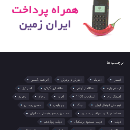
برچسب ها
آستارا
آمریکا
آموزش و پرورش
ابراهیم رئیسی
ارسلان زارع
استاندار گیلان
استانداری گیلان
اسرائیل
اصولگرایان
انتخابات 1400
ایران
برجام
تحریم
تیم ملی فوتبال ایران
جنگ
جو بایدن
حسن روحانی
حمله آمریکا و اسرائیل به ایران
حمله رژیم صهیونیستی به ایران
دولت
دولت مسعود پزشکیان
دولت چهاردهم