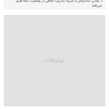
بقائی: مذاکره‌ای با آمریکا نداریم/ اتفاقی در وضعیت تنگه هرمز
نمی‌افتد
بانک مرکزی: تعهدات ارزی منقضی شده رسیدگی می شوند
نایب رئیس هیات مرکزی نظارت بر انتخابات شوراها: انتخابات در
پاییز برگزار می‌شود
خسرو سینایی، «فیلمسازی یک حرفه نیست، یک نوع زندگیست»
ترقی: سیاست خارجی پس از جنگ نیازمند بازنگری است
زیرمیزی در جامعه پزشکی کمتر از ۶ درصد است/ارزیابی مردم از
خدمات درمانی
مهاجرانی: کشور با همبستگی ملی از دشواری‌های جنگ گذر کرد