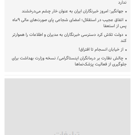
ندارد
جهانگیر: امروز خبرنگاران ایران به عنوان خار چشم می‌درخشند
اتفاق عجیب در استقلال؛ امضای شجاعی پای صورت‌های مالی ٩ماه
پس از استعفا
دولت تلاش کرد دسترسی خبرنگاران به مدیران و اطلاعات را هموارتر
کند
از خیابان انسجام تا افتراق!
چالش نظارت بر درمانگران اینستاگرامی/ نسخه وزارت بهداشت برای
جلوگیری از فعالیت پزشک‌نماها
خبرنگارانی که جنگ را برای تاریخ نوشتند
پشتیبانی از زنجیره ارزش بادام زمینی در اولویت سیاست‌های
حمایتی گیلان است
بخش دوم گفت‌وگوی پزشکیان با مردم امشب پخش می‌شود
جزئیات فعال‌سازی «کیف پول ایران» اعلام شد
حمایت از مرزنشینان نباید به زیان تولید باشد/مواد اولیه با کولبری
وارد شود
شایعه «معافیت سربازان فراری» تکذیب شد