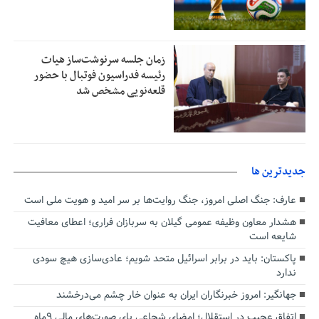
زمان جلسه سرنوشت‌ساز هیات
رئیسه فدراسیون فوتبال با حضور
قلعه‌نویی مشخص شد
جديدترين ها
عارف: جنگ اصلی امروز، جنگ روایت‌ها بر سر امید و هویت ملی است
هشدار معاون وظیفه عمومی گیلان به سربازان فراری؛ اعطای معافیت
شایعه است
پاکستان: باید در برابر اسرائیل متحد شویم؛ عادی‌سازی هیچ سودی
ندارد
جهانگیر: امروز خبرنگاران ایران به عنوان خار چشم می‌درخشند
اتفاق عجیب در استقلال؛ امضای شجاعی پای صورت‌های مالی ٩ماه