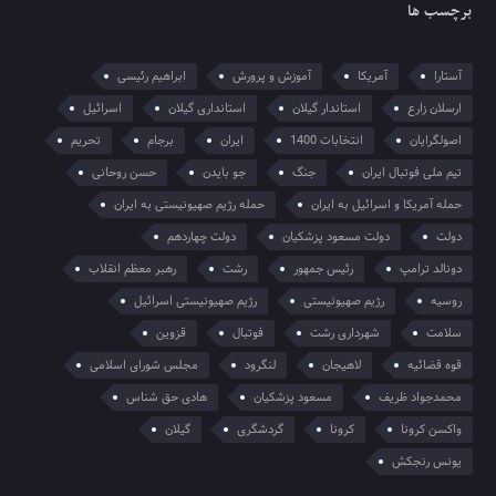
برچسب ها
آستارا
آمریکا
آموزش و پرورش
ابراهیم رئیسی
ارسلان زارع
استاندار گیلان
استانداری گیلان
اسرائیل
اصولگرایان
انتخابات 1400
ایران
برجام
تحریم
تیم ملی فوتبال ایران
جنگ
جو بایدن
حسن روحانی
حمله آمریکا و اسرائیل به ایران
حمله رژیم صهیونیستی به ایران
دولت
دولت مسعود پزشکیان
دولت چهاردهم
دونالد ترامپ
رئیس جمهور
رشت
رهبر معظم انقلاب
روسیه
رژیم صهیونیستی
رژیم صهیونیستی اسرائیل
سلامت
شهرداری رشت
فوتبال
قزوین
قوه قضائیه
لاهیجان
لنگرود
مجلس شورای اسلامی
محمدجواد ظریف
مسعود پزشکیان
هادی حق شناس
واکسن کرونا
کرونا
گردشگری
گیلان
یونس رنجکش