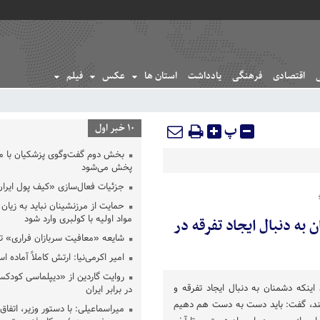
اقتصادی
فرهنگی
یادداشت
استان ها
عکس
فیلم
پ
10 خبر اول
بخش دوم گفت‌وگوی پزشکیان با 
پخش می‌شود
جزئیات فعال‌سازی «کیف پول ایران
حمایت از مرزنشینان نباید به زیان 
مواد اولیه با کولبری وارد شود
به دنبال ایجاد تفرقه در
شایعه «معافیت سربازان فراری» 
امیر اکرمی‌نیا: ارتش کاملاً آماده ا
روایت گاردین از «دیپلماسی کودکس
اینکه دشمنان به دنبال ایجاد تفرقه و
در برابر ایران
ند، گفت: باید دست به دست هم دهیم
میراسماعیلی: با دستور وزیر، اتفاق 