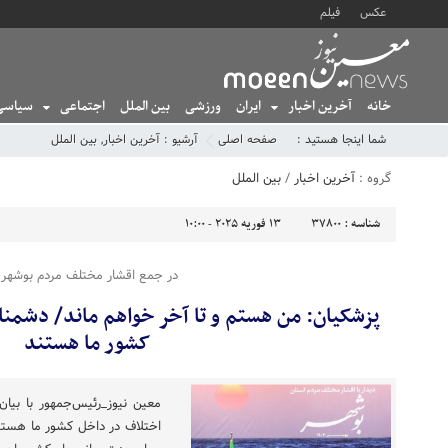
عکس
فیلم
خانه
آخرین اخبار
ایران
ورزشی
بین الملل
اجتماعی
سیاسی
شما اینجا هستید :
صفحه اصلی
آرشیو :
آخرین اخبار
,
بین الملل
گروه :
آخرین اخبار
/
بین الملل
شناسه :
37800
13 فوریه 2025 - 10:00
در جمع اقشار مختلف مردم بوشهر؛
پزشکیان: من هستم و تا آخر خواهم ماند/ دشمنان 
کشور ما هستند
معین نیوز_رئیس‌جمهور با بیان 
اختلاف در داخل کشور ما هست