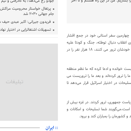
 بسازیم. من در این راه هستم و تا آخر
جودو رخ می‌دهد/ به کادرفنی و تیم ا
پرتغال خواستار محرومیت مراکش ا
جام جهانی ۲۰۳۰ شد
فریدون جیرانی: اکبر عبدی حیف 
تسهیلات اشتغالزایی در اختیار نها
باید براساس اولویت‌های گیلان پردا
 چهارمین سفر استانی خود در جمع اقشار
ی انقلاب دنبال توطئه، جنگ و کودتا علیه
زمان جلسه سرنوشت‌ساز هیات رئ
فدراسیون فوتبال با حضور قلعه‌نو
کشور ما بودند، گفت:کسانی که مدعی حقوق بشر و صلح و آرامش هستند، خودشان ترور می کنند، ۱۸ هزار نفر را در
دفتر رهبر انقلاب: مطالب خارج از
فاقد سندیت است
ریست خوانده و ادعا کرده که ما نظم منطقه
بقائی: فضای مذاکرات فنی و سیاسی
عمان درباره تنگه هرمز، مثبت است
ا را ترور کرده‌اند و بعد ما را تروریست می
رئیس سازمان جهاد کشاورزی استان
یحات در اختیار اسرائیل قرار می‌دهد تا
گیلان نسبت به دریافت یارانه کود اقد
پایان شهریورماه
یاست جمهوری، ترور کردند. در غزه بیش از
ت است،می‌گویند شما تسلیحات و امکانات و
 و کشورمان را بمباران کند و برود.
:: ایران