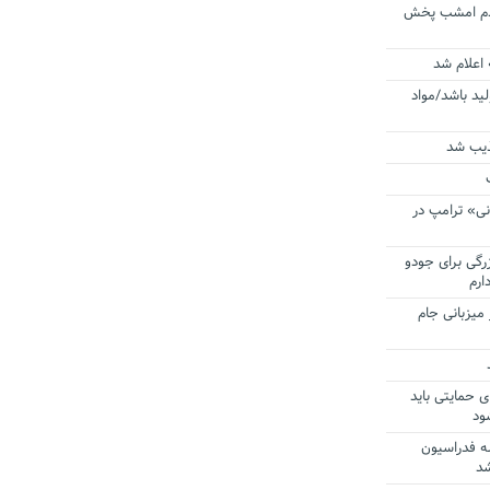
ردم امشب پخش
 اعلام شد
لید باشد/مواد
ذیب شد
نی» ترامپ در
زرگی برای جودو
ارم
میزبانی جام
ی حمایتی باید
ود
ه فدراسیون
شد