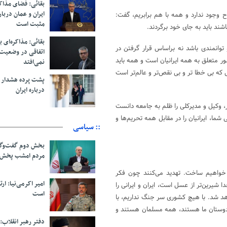
بقائی: فضای مذاک
ایران و عمان دربار
ح‌ وجود ندارد و همه با هم برابریم، گفت:
مثبت است
 باشند باید به جای خود برگردند.
بقائی: مذاکره‌ای ب
و توانمندی باشد نه براساس قرار گرفتن در
اتفاقی در وضعیت 
 کشور متعلق به همه ایرانیان است و همه باید
نمی‌افتد
ه بی خطا تر و بی نقص‌تر و عالم‌تر است
پشت پرده هشدار ب
درباره ایران
یر، وکیل و مدیرکلی را ظلم به جامعه دانست
شما، ایرانیان را در مقابل همه تحریم‌ها و
:: سیاسی
بخش دوم گفت‌وگو
مردم امشب پخش 
خواهیم ساخت. تهدید می‌کنند چون فکر
امیر اکرمی‌نیا: ارت
ا شیرین‌تر از عسل است، ایران و ایرانی را
است
واهد شد. با هیچ کشوری سر جنگ نداریم، با
 دوستان ما هستند، همه مسلمان هستند و
دفتر رهبر انقلاب: