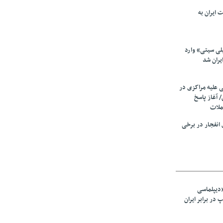
 ایران به
لی سیتی» وارد
یران شد
ی علیه مراکزی در
 آغاز پاسخ
ملات
انفجار در برخی
«دیپلماسی
در برابر ایران