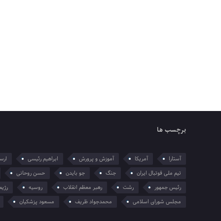
برچسب ها
آستارا
آمریکا
آموزش و پرورش
ابراهیم رئیسی
ارسل
تیم ملی فوتبال ایران
جنگ
جو بایدن
حسن روحانی
رئیس جمهور
رشت
رهبر معظم انقلاب
روسیه
رژیم
مجلس شورای اسلامی
محمدجواد ظریف
مسعود پزشکیان