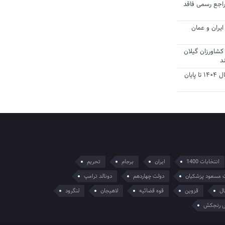
راجع رسمی فاقد
یران و عمان
کشاورزان گیلان
د
تمدید مهلت اظهارنامه‌های مالیاتی سال ۱۴۰۴ تا پایان
انتخابات 1400
ایران
برجام
تحریم
 مسعود پزشکیان
دولت چهاردهم
دونالد ترامپ
ال
قزوین
قوه قضائیه
لاهیجان
لنگرود
 رنجکش