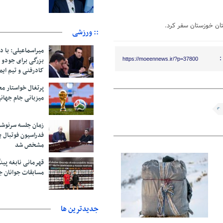
:: ورزشی
میراسماعیلی: با د
:
بزرگی برای جودو 
https://moeennews.ir/?p=37800
کادرفنی و تیم ایم
پرتغال خواستار م
میزبانی جام جهانی ۲۰۳۰ 
زمان جلسه سرنوشت
فدراسیون فوتبال ب
مشخص شد
قهرمانی نابغه پین
06 آگوست 2026
مسابقات جوانان ج
جديدترين ها