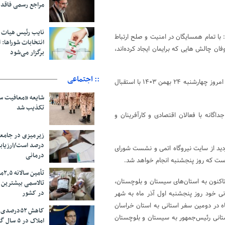
مراجع رسمی فاقد
نایب رئیس هیات 
با تمام همسایگان در امنیت و صلح ارتباط
انتخابات شوراها: ا
فان چالش هایی که برایمان ایجاد کرده‌اند،
برگزار می‌شود
:: اجتماعی
، «مسعود پزشکیان» به منظور انجام سفری ۲ روزه، بعد از ظهر امروز چهارشنبه ۲۴ بهمن ۱۴۰۳ با استقبال
شایعه «معافیت سر
تکذیب شد
گانه با فعالان اقتصادی و کارآفرینان و
درصد است/ارزیاب
دید از سایت نیروگاه اتمی و نشست شورای
درمانی
 است که روز پنجشنبه انجام خواهد شد.
تأم
کنون به استان‌های سیستان و بلوچستان،
تالاسمی بیشترین
در کشور
ی خود روز پنجشنبه اول آذر ماه به شهر
ز استان سیستان و بلوچستان سفر کرد و سپس چهارشنبه ۵ دیماه در دومین سفر استانی به استان خراسان
کاهش ۵۲درص
تانی رئیس‌جمهور به سیستان و بلوچستان
املاک در ۵ سال گذشته