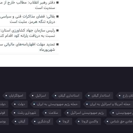
دفتر رهبر انقلاب: مطالب خارج از م
سندیت است
بقائی: فضای مذاکرات فنی و سیاسی ا
درباره تنگه هرمز، مثبت است
رئیس سازمان جهاد کشاورزی استان: 
نسبت به دریافت یارانه کود اقدام کنن
شهریورماه
ان زارع
استاندار گیلان
استانداری گیلان
اسرائیل
اصولگرایان
حمله آمریکا و اسرائیل به ایران
حمله رژیم صهیونیستی به ایران
دولت
دولت
 صهیونیستی
رژیم صهیونیستی اسرائیل
سلامت
شهرداری رشت
فوتب
هادی حق شناس
واکسن کرونا
کرونا
گردشگری
گیلان
یونس