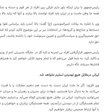
رئیس‌جمهور با بیان اینکه باور دارم فرقی بین افراد از هر قوم و دسته و جنا
همه جا وطن ماست و در ایران باید افراد توانمند بالا بیایند و آنها که نباید بالا
وی با اشاره به بیانات امیرالمومنین (ع) گفت: بالا آمدن باید براساس تقوا 
دسته‎‌ها و جناح‌ها و گروه‌ها؛ در انتخابات نیز بر این موضوع تاکید کردم که
حق تصمیم‌گیری و سیاست‌گذاری و تعیین سرنوشت خود را داشته باشند، کسی ک
حق دارد.
رئیس‌جمهور قرارگرفتن افراد بی تجربه و تازه کار در جایگاه مدیریتی اعم از وز
و تاکید کرد: به شما قول می‌دهم که با تمام وجود تلاش خواهم کرد با همراهی 
فشارها سربلند نگه داریم.
ایرانی درمقابل هیچ تهدیدی تسلیم نخواهد شد
وی افزود: اگر ما ملت ایران دست به دست هم دهیم مملکت را با قدرت 
می‌کنند ما به دنبال دنیا هستیم، شهادت برای مدیران و رهبران ما و مردان خد
نمی‌توانید بترسانید، ایرانی در مقابل هیچ تهدیدی کوتاه نمی‌آید و تسلیم نخ
تمام همسایگان از در دوستی درآمدیم، همه همسایگان برادران و خواهران و
با آنها ارتباط صمیمی برقرار خواهیم کرد.