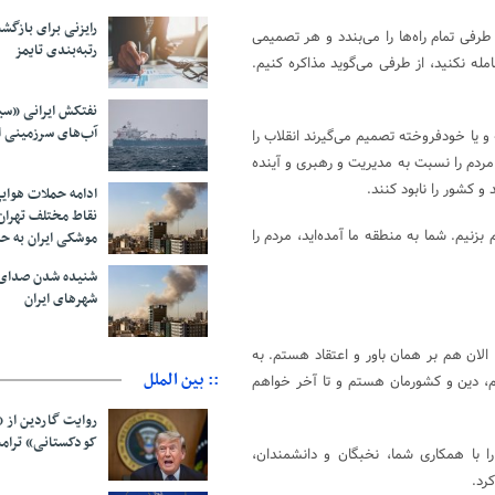
رایزنی برای بازگشت
طرفی تمام راه‌ها را می‌بندد و هر تصمیمی
رتبه‌بندی تایمز
عامله نکنید، از طرفی می‌گوید مذاکره کنیم.
نفتکش ایرانی «سی
آب‌های سرزمینی ا
 و یا خودفروخته تصمیم می‌گیرند انقلاب را
مردم را نسبت به مدیریت و رهبری و آینده
و کشور را نابود کنند.
ادامه حملات هوای
نقاط مختلف تهران/
بزنیم. شما به منطقه ما آمده‌اید، مردم را
موشکی ایران به ح
شنیده شدن صدای 
شهرهای ایران
، الان هم بر همان باور و اعتقاد هستم. به
:: بین الملل
ام، دین و کشورمان هستم و تا آخر خواهم
روایت گاردین از 
کودکستانی» ترامپ 
را با همکاری شما، نخبگان و دانشمندان،
رد.