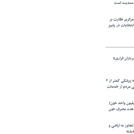
 سندیت است
مرکزی نظارت بر
نتخابات در پاییز
بازان فراری»
زیرمیزی در جامعه پزشکی کمتر از ۶
ی مردم از خدمات
ین سالانه ۲٫۵میلیون واحد خون/
 علت مصرف‌ خون
دی تجاوز به اراضی و