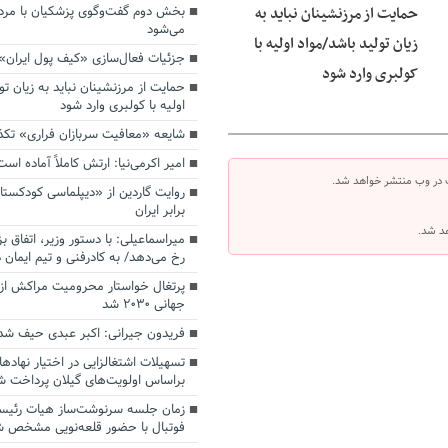
بخش دوم گفت‌وگوی پزشکیان با م
حمایت از مرزنشینان نباید به
می‌شود
زیان تولید باشد/مواد اولیه با
جزئیات فعال‌سازی «کیف پول ایران»
کولبری وارد شود
حمایت از مرزنشینان نباید به زیان تو
اولیه با کولبری وارد شود
شایعه «معافیت سربازان فراری» تک
امیر اکرمی‌نیا: ارتش کاملاً آماده است
 در وب منتشر خواهد شد.
روایت گاردین از «دیپلماسی کودکستا
برابر ایران
هد شد.
میراسماعیلی: با دستور وزیر، اتفاق ب
رخ می‌دهد/ به کادرفنی و تیم ایمان د
پرتغال خواستار محرومیت مراکش از 
جهانی ۲۰۳۰ شد
فریدون جیرانی: اکبر عبدی حیف شد
تسهیلات اشتغالزایی در اختیار نهادها
براساس اولویت‌های گیلان پرداخت ش
زمان جلسه سرنوشت‌ساز هیات رئیس
فوتبال با حضور قلعه‌نویی مشخص 