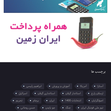
برچسب ها
آستارا
آمریکا
آموزش و پرورش
ابراهیم رئیسی
ارسلان زارع
استاندار گیلان
استانداری گیلان
اسرائیل
اصولگرایان
انتخابات 1400
ایران
برجام
تحریم
تیم ملی فوتبال ایران
جنگ
جو بایدن
حسن روحانی