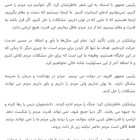
رئیس جمهور با استناد به این شعر خاطرنشان کرد: اگر نتوانیم درد مردم را حس
کنیم، نمی‌توانیم ادعای انسانیت کنیم. ما اینجا نیستیم که سمت و مقام بگیریم،
اینجا هستیم که تا جایی که در توان داریم، مشکلات را حل کنیم. اگر قرار باشد به
قدرت و مقام برسیم، اما از درد مردم غافل بمانیم، این قدرت هیچ ارزشی ندارد.
پزشکیان در پایان تأکید کرد: تمام این سال‌ها با باور و اعتقاد در مسیر خدمت
حرکت کرده‌ایم. هدف ما تنها کار کردن برای مردم است، نه چیزی دیگر. تا زمانی که
در این جایگاه هستیم، وظیفه ما این است که برای حل مشکلات مردم تلاش کنیم
و تا لحظه آخر از این مسئولیت شانه خالی نخواهیم کرد.
رئیس جمهور افزود: در دولت می بینیم مردم در بهداشت و درمان یا مدرسه
مشکل دارند. ما پول نداریم ولی مردم را داریم و باور داریم مردم می توانند
مشکلات را حل کنند.
پزشکیان خاطرنشان کرد: جنگ را مردم اداره کردند. دانشجویان درس را رها کرده و
به جبهه می رفتند. اگر دنیا جمع شود، نمی تواند قدرت مردم را شکست دهد.
ترامپ یا قدرت‌های غربی شاید بتوانند من را بزنند ولی مردم ما را نمی توانند بزنند،
فقط کافی است مردم حاضر نباشد زیر بار ذلت بروند.
وی افزود: تیم هایی در آموزش و پرورش هستند تا علم و مهارت و باور را به دانش