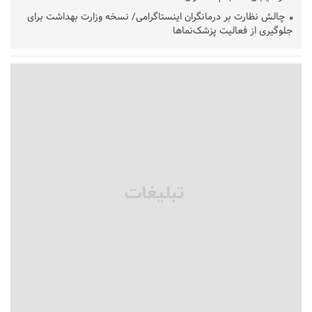
چالش نظارت بر درمانگران اینستاگرامی/ نسخه وزارت بهداشت برای
جلوگیری از فعالیت پزشک‌نماها
خبرنگارانی که جنگ را برای تاریخ نوشتند
پشتیبانی از زنجیره ارزش بادام زمینی در اولویت سیاست‌های
حمایتی گیلان است
بخش دوم گفت‌وگوی پزشکیان با مردم امشب پخش می‌شود
جزئیات فعال‌سازی «کیف پول ایران» اعلام شد
حمایت از مرزنشینان نباید به زیان تولید باشد/مواد اولیه با کولبری
وارد شود
شایعه «معافیت سربازان فراری» تکذیب شد
امیر اکرمی‌نیا: ارتش کاملاً آماده است