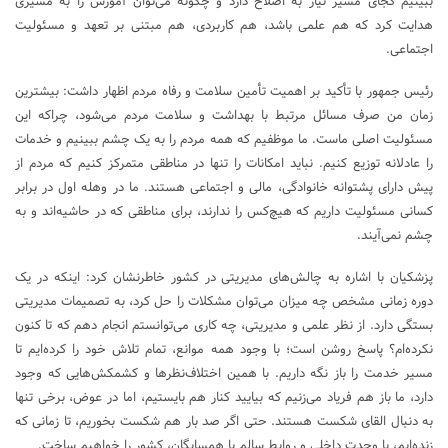
ببینیم کجای مسیر نیاز به اصلاح دارد و چگونه می‌توان آموزش را به مسیری
هدایت کرد که هم علمی باشد، هم کاربردی، هم مبتنی بر تعهد و مسئولیت
اجتماعی.
رئیس جمهور با تأکید بر اهمیت تأمین سلامت و رفاه مردم اظهار داشت: بیشترین
زمان من صرف مسائل مرتبط با بهداشت و سلامت مردم می‌شود، چراکه این
مسئولیت اصلی ماست. ما موظفیم که همه مردم را به یک چشم ببینیم و خدمات
را عادلانه توزیع کنیم. نباید امکانات را تنها در مناطقی متمرکز کنیم که مردم از
پیش دارای پشتوانه خانوادگی، مالی و اجتماعی هستند. ما در وهله اول در برابر
کسانی مسئولیت داریم که هیچ‌کس را ندارند، برای مناطقی که در حاشیه‌اند و به
چشم نمی‌آیند.
پزشکیان با اشاره به چالش‌های مدیریتی در کشور خاطرنشان کرد: اینکه در یک
دوره زمانی مشخص چه میزان می‌توان مشکلات را حل کرد، به تصمیمات مدیریتی
بستگی دارد. از نظر علمی و مدیریتی، چه کاری می‌توانستم انجام دهم که تا کنون
نکرده‌ام؟ پاسخ روشن است؛ با وجود همه موانع، تمام تلاش خود را کرده‌ایم تا
مسیر خدمت را باز نگه داریم. با همین اختلاف‌نظرها و کشمکش‌هایی که وجود
دارد، ما باز هم فریاد می‌زنیم که بیایید کنار هم بایستیم، اما در عوض، برخی تنها
به دنبال القای شکست هستند. حتی اگر صد بار هم شکست بخوریم، تا زمانی که
زنده‌ایم، با وحدت داخلی و روابط سالم با همسایگان، کشور را خواهیم ساخت.