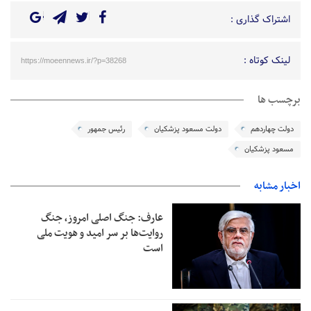
اشتراک گذاری :
لینک کوتاه :
https://moeennews.ir/?p=38268
برچسب ها
دولت چهاردهم
دولت مسعود پزشکیان
رئیس جمهور
مسعود پزشکیان
اخبار مشابه
عارف: جنگ اصلی امروز، جنگ
روایت‌ها بر سر امید و هویت ملی
است