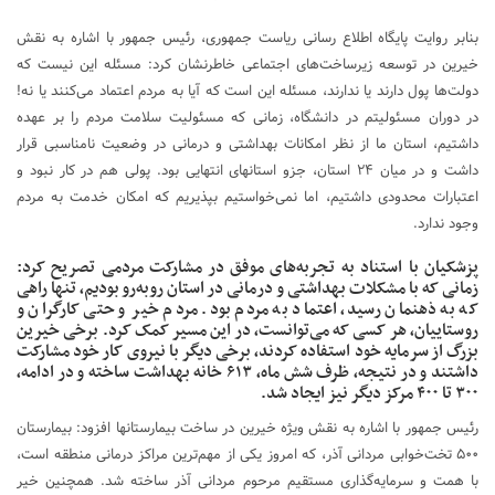
بنابر روایت پایگاه اطلاع رسانی ریاست جمهوری، رئیس جمهور با اشاره به نقش
خیرین در توسعه زیرساخت‌های اجتماعی خاطرنشان کرد: مسئله این نیست که
دولت‌ها پول دارند یا ندارند، مسئله این است که آیا به مردم اعتماد می‌کنند یا نه!
در دوران مسئولیتم در دانشگاه، زمانی که مسئولیت سلامت مردم را بر عهده
داشتیم، استان ما از نظر امکانات بهداشتی و درمانی در وضعیت نامناسبی قرار
داشت و در میان ۲۴ استان، جزو استانهای انتهایی بود. پولی هم در کار نبود و
اعتبارات محدودی داشتیم، اما نمی‌خواستیم بپذیریم که امکان خدمت به مردم
وجود ندارد.
پزشکیان با استناد به تجربه‌های موفق در مشارکت مردمی تصریح کرد:
زمانی که با مشکلات بهداشتی و درمانی در استان روبه‌رو بودیم، تنها راهی
که به ذهنمان رسید، اعتماد به مردم بود. مردم خیر و حتی کارگران و
روستاییان، هر کسی که می‌توانست، در این مسیر کمک کرد. برخی خیرین
بزرگ از سرمایه خود استفاده کردند، برخی دیگر با نیروی کار خود مشارکت
داشتند و در نتیجه، ظرف شش ماه، ۶۱۳ خانه بهداشت ساخته و در ادامه،
۳۰۰ تا ۴۰۰ مرکز دیگر نیز ایجاد شد.
رئیس جمهور با اشاره به نقش ویژه خیرین در ساخت بیمارستانها افزود: بیمارستان
۵۰۰ تخت‌خوابی مردانی آذر، که امروز یکی از مهم‌ترین مراکز درمانی منطقه است،
با همت و سرمایه‌گذاری مستقیم مرحوم مردانی آذر ساخته شد. همچنین خیر