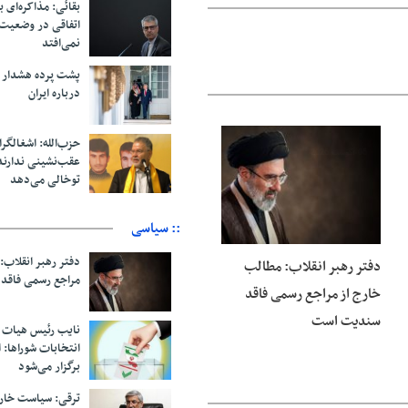
بقائی: مذاکره‌ای ب
اتفاقی در وضعیت 
نمی‌افتد
پشت پرده هشدار ب
درباره ایران
حزب‌الله: اشغالگر
05 آگوست 2026
عقب‌نشینی ندارن
توخالی می‌‌دهد
:: سیاسی
دفتر رهبر انقلاب:
دفتر رهبر انقلاب: مطالب
مراجع رسمی فاقد
خارج از مراجع رسمی فاقد
سندیت است
نایب رئیس هیات 
انتخابات شوراها: ا
برگزار می‌شود
ترقی: سیاست خار