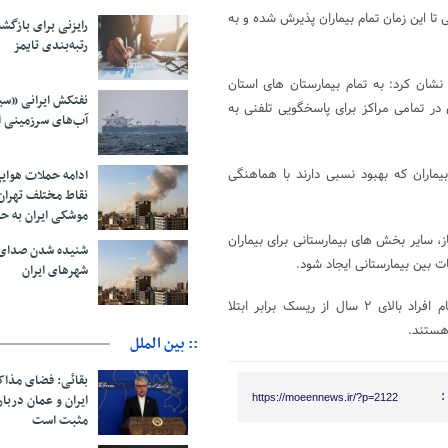
 تا این زمان تمام بیماران پذیرش شده و به
رایزنی برای بازگشت
رتبه‌بندی تایمز
نشان کرد: به تمام بیمارستان های استان
نفتکش ایرانی «سی
ی در تمامی مراکز برای پاسخگویی تلفنی به
آب‌های سرزمینی ا
ماران که بهبود نسبی دارند با هماهنگی
ادامه حملات هوای
نقاط مختلف تهران/
موشکی ایران به ح
از، سایر بخش های بیمارستانی برای بیماران
شنیده شدن صدای 
 بین بیمارستانی ایجاد شود.
شهرهای ایران
وی با بیان این نکته دامنه سنی بیماری کرونا پایین آمده است، افزود: تمام افراد بالای ۲ سال از ریسک برابر ابتلا
هستند.
:: بین الملل
بقائی: فضای مذاک
:
ایران و عمان دربار
https://moeennews.ir/?p=2122
مثبت است