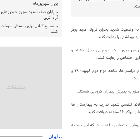
پایان شهریورماه
ست.
پایان صف تمدید مجوز خودروهای 
آزاد انزلی
صنایع گیلان برای زمستان سوخت د
ه به وضعیت شدید بحران کرونا، مردم بجز
کنند
د بهداشتی را رعایت کنند.
بقائی: مذاکره‌ای با آمریکا نداریم/ ا
وضعیت تنگه هرمز نمی‌افتد
ا ویروس جدی است. مردم بی خیال نباشند و
بانک مرکزی: تعهدات ارزی منقضی
ری اجتماعی را رعایت کنند.
می شوند
نایب رئیس هیات مرکزی نظارت بر ا
توکلی بیان کرد: به دلیل رعایت نشدن موازین بهداشتی، افزایش ترددها، انجام مراسم ها، شاهد موج دوم کووید- ۱۹ و
شوراها: انتخابات در پاییز برگزار می‌ش
است.
خسرو سینایی، «فیلمسازی یک حر
یک نوع زندگیست»
لزم به پذیرش بیماران کرونایی هستند.
ترقی: سیاست خارجی پس از جنگ ن
بازنگری است
ائم تنفسی شدید ندارید به بیمارستان ها
ریافت کنید.
است/ارزیابی مردم از خدمات درمانی
مهاجرانی: کشور با همبستگی ملی 
بیماران کرونایی اختصاص یافته است که این خود به
دشواری‌های جنگ گذر کرد
:: ایران