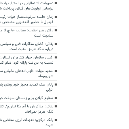
تسهیلات اشتغالزایی در اختیار نهادها
براساس اولویت‌های گیلان پرداخت ش
زمان جلسه سرنوشت‌ساز هیات رئیس
فوتبال با حضور قلعه‌نویی مشخص 
دفتر رهبر انقلاب: مطالب خارج از م
سندیت است
بقائی: فضای مذاکرات فنی و سیاسی ا
درباره تنگه هرمز، مثبت است
رئیس سازمان جهاد کشاورزی استان: 
نسبت به دریافت یارانه کود اقدام کنن
شهریورماه
پایان صف تمدید مجوز خودروهای پلا
انزلی
صنایع گیلان برای زمستان سوخت دوم
بقائی: مذاکره‌ای با آمریکا نداریم/ ا
تنگه هرمز نمی‌افتد
بانک مرکزی: تعهدات ارزی منقضی 
شوند