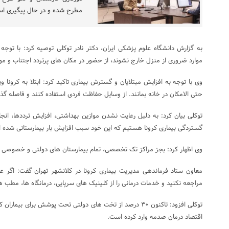
مطرح شده و در حال پیگیری ا
به گزارش دانشگاه علوم پزشکی ایران، دکتر نادر توکلی توصیه کرد: با توج
موارد ضروری از منزل خارج نشوند، از حضور در مکان های پرتردد اجتناب و موار
وی با توجه به افزایش مبتلایان و گسترش بیماری تاکید کرد: ابتلا به کرون
حتی الامکان در خانه بمانند. از وسایل حفاظت فردی استفاده کنند و فاصله گذا
گستردگی بیماری کرونا هستیم که این خود سبب افزایش بار بیمارستانی شده 
وی اظهار کرد: بجز مراکز تک تخصصی، تمام بیمارستان های دولتی و خصوصی م
معاون ستاد فرماندهی مدیریت بیماری کرونا در کلانشهر تهران گفت: اگر عل
مراجعه نکنید و خدمات درمانی را از کلینیک های سرپایی، درمانگاه ها، مطب ها و مراکز ۱۶ ساعته د
توکلی افزود: تاکنون ۳۰ درصد از تخت های دولتی تحت پوشش برای 
اقتصاد درمان صدمه وارد کرده است.