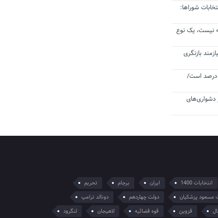
خابات شوراها:
 نیست، یک نوع
مند بازنگری
رمیزی در جامعه پزشکی کمتر از ۶ درصد است/
 دشواری‌های
انتخابات 1400
ایران
برجام
تحریم
 مسعود پزشکیان
دولت چهاردهم
دونالد ترامپ
ال
قزوین
قوه قضائیه
لاهیجان
لنگرود