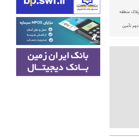
پلاک منطقه
وم تأمین
تفاقی در
 شده رسیدگی
نتخابات
ود
فه نیست،
یازمند
زیرمیزی در جامعه پزشکی کمتر از ۶ درصد
از