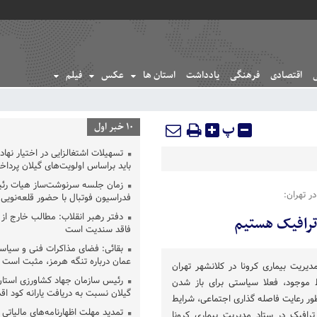
اقتصادی
فرهنگی
یادداشت
استان ها
عکس
فیلم
پ
10 خبر اول
تسهیلات اشتغالزایی در اختیار نها
باید براساس اولویت‌های گیلان پردا
زمان جلسه سرنوشت‌ساز هیات رئ
ر تهران:
فدراسیون فوتبال با حضور قلعه‌نو
دفتر رهبر انقلاب: مطالب خارج از
ترافیک هستیم
فاقد سندیت است
بقائی: فضای مذاکرات فنی و سیاسی
عمان درباره تنگه هرمز، مثبت است
یریت بیماری کرونا در کلانشهر تهران
رئیس سازمان جهاد کشاورزی استان
ط موجود، فعلا سیاستی برای باز شدن
گیلان نسبت به دریافت یارانه کود اقد
ظور رعایت فاصله گذاری اجتماعی، شرایط
ترافیک در ستاد مدیریت بیماری کرونا