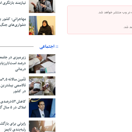
نیازمند بازنگری 
 در وب منتشر خواهد شد.
مهاجرانی: کشور ب
دشواری‌های جنگ 
هد شد.
:: اجتماعی
درصد است/ارزیاب
درمانی
تأم
تالاسمی بیشترین
در کشور
کاهش ۵۲درص
املاک در ۵ سال گذشته
رایزنی برای بازگشت
رتبه‌بندی تایمز