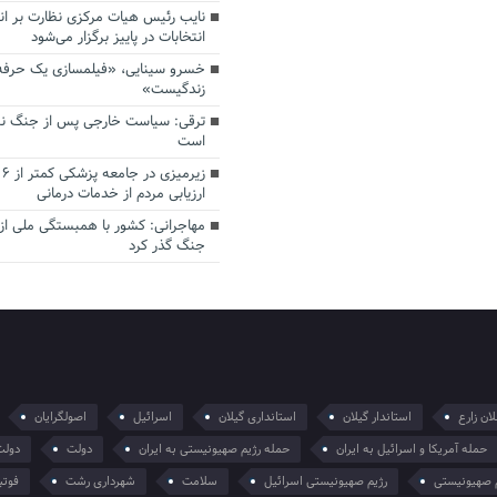
نایب رئیس هیات مرکزی نظارت بر انت
انتخابات در پاییز برگزار می‌شود
خسرو سینایی، «فیلمسازی یک حرفه
زندگیست»
ترقی: سیاست خارجی پس از جنگ نیاز
است
زی
ارزیابی مردم از خدمات درمانی
مهاجرانی: کشور با همبستگی ملی از
جنگ گذر کرد
ان زارع
استاندار گیلان
استانداری گیلان
اسرائیل
اصولگرایان
حمله آمریکا و اسرائیل به ایران
حمله رژیم صهیونیستی به ایران
دولت
دولت
 صهیونیستی
رژیم صهیونیستی اسرائیل
سلامت
شهرداری رشت
فوتب