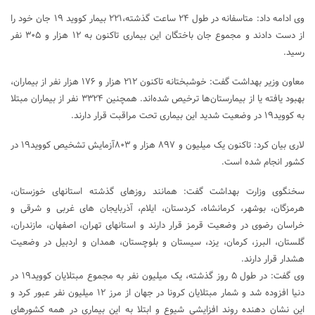
وی ادامه داد: متاسفانه در طول ۲۴ ساعت گذشته،۲۲۱ بیمار کووید ۱۹ جان خود را
از دست دادند و مجموع جان باختگان این بیماری تاکنون به ۱۲ هزار و ۳۰۵ نفر
رسید.
معاون وزیر بهداشت گفت: خوشبختانه تاکنون ۲۱۲ هزار و ۱۷۶ هزار نفر از بیماران،
بهبود یافته یا از بیمارستان‌ها ترخیص شده‌اند. همچنین ۳۳۲۴ نفر از بیماران مبتلا
به کووید۱۹ در وضعیت شدید این بیماری تحت مراقبت قرار دارند.
لاری بیان کرد: تاکنون یک میلیون و ۸۹۷ هزار و ۸۰۳آزمایش تشخیص کووید۱۹ در
کشور انجام شده است.
سخنگوی وزارت بهداشت گفت: همانند روزهای گذشته استانهای خوزستان،
هرمزگان، بوشهر، کرمانشاه، کردستان، ایلام، آذربایجان های غربی و شرقی و
خراسان رضوی در وضعیت قرمز قرار دارند و استانهای تهران، اصفهان، مازندران،
گلستان، البرز، کرمان، یزد، سیستان و بلوچستان، همدان و اردبیل در وضعیت
هشدار قرار دارند.
وی گفت: در طول ۵ روز گذشته، یک میلیون نفر به مجموع مبتلایان کووید۱۹ در
دنیا افزوده شد و شمار مبتلایان کرونا در جهان از مرز ۱۲ میلیون نفر عبور کرد و
این نشان دهنده روند افزایشی شیوع و ابتلا به این بیماری در همه کشورهای