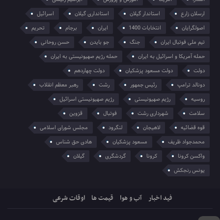
ارسلان زارع
استاندار گیلان
استانداری گیلان
اسرائیل
اصولگرایان
انتخابات 1400
ایران
برجام
تحریم
تیم ملی فوتبال ایران
جنگ
جو بایدن
حسن روحانی
حمله آمریکا و اسرائیل به ایران
حمله رژیم صهیونیستی به ایران
دولت
دولت مسعود پزشکیان
دولت چهاردهم
دونالد ترامپ
رئیس جمهور
رشت
رهبر معظم انقلاب
روسیه
رژیم صهیونیستی
رژیم صهیونیستی اسرائیل
سلامت
شهرداری رشت
فوتبال
قزوین
قوه قضائیه
لاهیجان
لنگرود
مجلس شورای اسلامی
محمدجواد ظریف
مسعود پزشکیان
هادی حق شناس
واکسن کرونا
کرونا
گردشگری
گیلان
یونس رنجکش
فید اخبار
آب و هوا
قیمت ها
اوقات شرعی