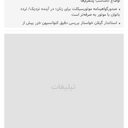
اوضاع نامناسب پلتفرم‌ها
صدورگواهینامه موتورسیکلت برای زنان؛ در آینده نزدیک/ تردد
بانوان با موتور به‌ صرفه‌تر است
استاندار گیلان خواستار بررسی دقیق کنوانسیون خزر پیش از
تصویب در مجلس شد
پزشکیان‌: بهترین زمان برای دستیابی به توافق شرایط کنونی است/از
حقوق ملت کوتاه نمی‌آییم
عارف: جنگ اصلی امروز، جنگ روایت‌ها بر سر امید و هویت ملی
است
هشدار معاون وظیفه عمومی گیلان به سربازان فراری؛ اعطای
معافیت شایعه است
پاکستان: باید در برابر اسرائیل متحد شویم؛ عادی‌سازی هیچ سودی
ندارد
جهانگیر: امروز خبرنگاران ایران به عنوان خار چشم می‌درخشند
اتفاق عجیب در استقلال؛ امضای شجاعی پای صورت‌های مالی ٩ماه
پس از استعفا