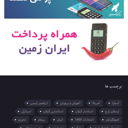
برچسب ها
آستارا
آمریکا
آموزش و پرورش
ابراهیم رئیسی
ارسلان زارع
استاندار گیلان
استانداری گیلان
اسرائیل
اصولگرایان
انتخابات 1400
ایران
برجام
تحریم
تیم ملی فوتبال ایران
جنگ
جو بایدن
حسن روحانی