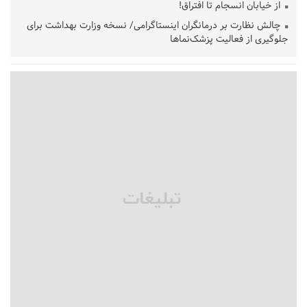
از خیابان انسجام تا افتراق!
چالش نظارت بر درمانگران اینستاگرامی/ نسخه وزارت بهداشت برای
جلوگیری از فعالیت پزشک‌نماها
خبرنگارانی که جنگ را برای تاریخ نوشتند
پشتیبانی از زنجیره ارزش بادام زمینی در اولویت سیاست‌های
حمایتی گیلان است
بخش دوم گفت‌وگوی پزشکیان با مردم امشب پخش می‌شود
جزئیات فعال‌سازی «کیف پول ایران» اعلام شد
حمایت از مرزنشینان نباید به زیان تولید باشد/مواد اولیه با کولبری
وارد شود
شایعه «معافیت سربازان فراری» تکذیب شد
امیر اکرمی‌نیا: ارتش کاملاً آماده است