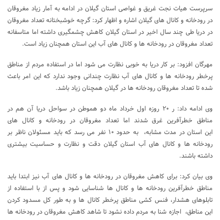
سرپرست هیات نجت غریق و غواصی استان گیلان در ادامه به آمار زیاد مغروقان
در رودخانه و کانال های گیلان اشاره و اظهار کرد: گرچه خوشبختانه تعداد مغروقان
در دریا طی چند سال اخیر در استان گیلان کاهش چشمگیری داشته اما متاسفانه
تعداد مغروقان در رودخانه ها و کانال های آب این استان همچنان زیاد است.
مهرگان افزود: بر کار دریا به خوبی نظارت می شود اما در استفاده مردم از مناطق
پرخطر رودخانه ها و کانال های آب نظارت چندانی وجود ندارد که این امر باعث
شده تا تعداد مغروقان رودخانه ها در گیلان همچنان زیاد باشد.
وی ادامه داد: ر ۲۰ روزه اول خرداد ماه دو هموطن در سواحل دریا آن هم در
مناطق خطرآفرین غرق شدند اما تعداد مغروقان در رودخانه و کانال های
این استان در مدت مشابه، به حدود ۱۰ نفر می رسد که باید مسئولان ناظر بر
رودخانه ها و کانال های آب استان گیلان دقت و نظارت و حساسیت بیشتری
داشته باشند.
وی بیان کرد: برای کاهش مغروقان در رودخانه ها و کانال های آب نیز ابتدا باید
مناطق خطرآفرین رودخانه ها و کانال ها شناسایی شود و پس از با استفاده از
تابلوهای هشدار، فنس کشی مناطق پرخطر کانال ها و به طور کل مسدود کردن
این مناطق، اجازه شنا به مردم داده نشود تا شاهد کاهش مغروقان در رودخانه ها