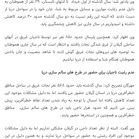
وی یادآور شد: سال گذشته از اول خرداد تا انتهای تابستان، ۲۹ نفر از هموطنان به
دلیل عدم رعایت موازین و مسایل مربوط به شنا، جان خود را در سواحل دریا از
دست دادند که البته این رقم نسبت به دو سال گذشته حدود ۳۰ درصد کاهش
داشته و امیدواریم در سال جاری نیز کاهش چشمگیری یابد.
وی اظهار کرد: همچنین پارسال حدود ۸۵۰ نفر نیز توسط ناجیان غریق در آبهای
ساحلی گیلان از غرق شدگی نجات یافتند و انتظار است که در سال جاری هموطنان
به توصیه های نیروهای نجات غریق گوش کنند تا شاهد مصیبت و جان باختن
هموطنان هنگام شنا و استفاده از دریا نباشیم.
عدم رغبت ناجیان برای حضور در طرح های سالم سازی دریا
مهرگان تصریح کرد: سال گذشته باید حدود ۵۶۸ نفر نجات غریق در ساحل مناطق
خطرآفرین دریا در استان گیلان حضور می یافتند اما به دلیل مشکلات موجود این
تعداد کاهش یافته اما امسال با توجه به زیاد شدن تعداد نقاط خطرآفرین، پیش
بینی می کنیم که حدود هزار ناجی باید در طرح های سالم سازی، مناطق
خطرآفرین و همچنین در استخرها حضور یابند.
وی گفت: البته از نظر تعداد ناجی در گیلان مشکلی نداریم اما به دلیل مشکلات
موجود این افراد رغبتی به حضور در سواحل دریا ندارند و به همین دلیل در این