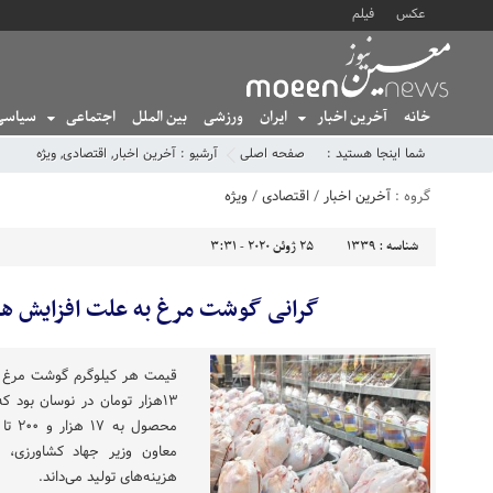
عکس
فیلم
خانه
آخرین اخبار
ایران
ورزشی
بین الملل
اجتماعی
سیاسی
شما اینجا هستید :
صفحه اصلی
آرشیو :
آخرین اخبار
,
اقتصادی
,
ویژه
گروه :
آخرین اخبار
/
اقتصادی
/
ویژه
شناسه :
1339
25 ژوئن 2020 - 3:31
گرانی گوشت مرغ به علت افزایش هزی
۱۳هزار تومان در نوسان بود 
معاون وزیر جهاد کشاورزی، ع
هزینه‌های تولید می‌داند.