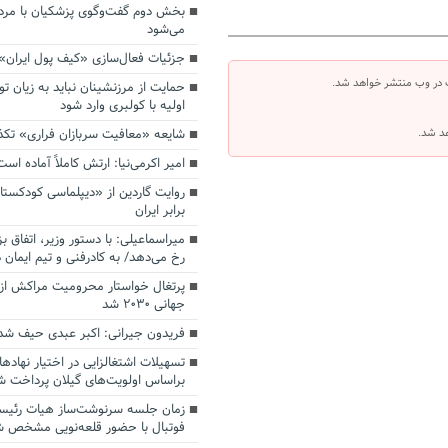
بخش دوم گفت‌وگوی پزشکیان با م
می‌شود
جزئیات فعال‌سازی «کیف پول ایران»
 در وب منتشر خواهد شد.
حمایت از مرزنشینان نباید به زیان تو
اولیه با کولبری وارد شود
شایعه «معافیت سربازان فراری» تک
هد شد.
امیر اکرمی‌نیا: ارتش کاملاً آماده است
روایت گاردین از «دیپلماسی کودکستا
برابر ایران
میراسماعیلی: با دستور وزیر، اتفاق ب
رخ می‌دهد/ به کادرفنی و تیم ایمان د
پرتغال خواستار محرومیت مراکش از 
جهانی ۲۰۳۰ شد
فریدون جیرانی: اکبر عبدی حیف شد
تسهیلات اشتغالزایی در اختیار نهادها
براساس اولویت‌های گیلان پرداخت ش
زمان جلسه سرنوشت‌ساز هیات رئیس
فوتبال با حضور قلعه‌نویی مشخص 