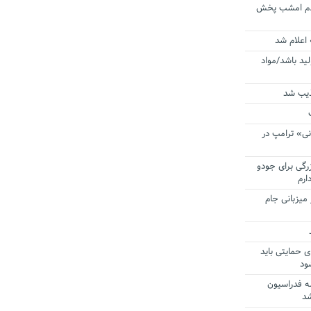
ردم امشب پخش
 اعلام شد
لید باشد/مواد
ذیب شد
نی» ترامپ در
زرگی برای جودو
ارم
میزبانی جام
ی حمایتی باید
ود
ه فدراسیون
شد