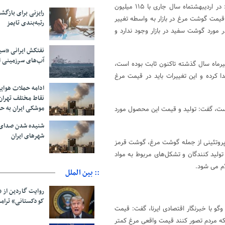
«مرتضی رضایی» معاون امور دام وزیر جهاد کشاورزی در این باره اعلام کرد: در اردیبهشتماه سال جاری با ۱۱۵ میلیون
رایزنی برای بازگشت
یمت گوشت مرغ در بازار به واسطه تغییر
رتبه‌بندی تایمز
 مورد گوشت سفید در بازار وجود ندارد و
نفتکش ایرانی «سی
آب‌های سرزمینی ا
یرماه سال گذشته تاکنون ثابت بوده است،
ا کرده و این تغییرات باید در قیمت مرغ
ادامه حملات هوای
نقاط مختلف تهران/
موشکی ایران به ح
است، گفت: تولید و قیمت این محصول مورد
شنیده شدن صدای 
شهرهای ایران
د پروتئینی از جمله گوشت مرغ، گوشت قرمز
ولید کنندگان و تشکل‌های مربوط به مواد
ام می شود.
:: بین الملل
روایت گاردین از 
کودکستانی» ترامپ 
و با خبرنگار اقتصادی ایرنا، گفت: قیمت
که مردم تصور کنند قیمت واقعی مرغ کمتر