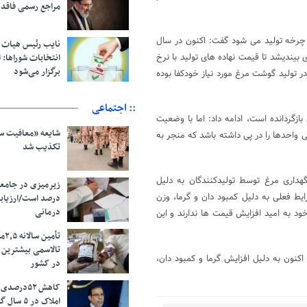
مراجع رسمی فاقد
از چرخه تولید می شود گفت: اکنون در سال
نایب رئیس هیات 
یندیشد تا قیمت نهاده های تولید با نرخ
انتخابات شوراها: ا
برگزار می‌شود
 تولید گوشت مرغ مورد نیاز خودکفا بوده
:: اجتماعی
 بازگردانده است، ادامه داد: اما با وضعیت
شایعه «معافیت سر
ی واحدها را در پی داشته باشد که منجر به
تکذیب شد
گهداری مرغ توسط تولیدکنندگان به دلیل
ایط فعلی به دلیل کمبود دان و گرما، وزن
درصد است/ارزیاب
درمانی
ود به امید افزایش قیمت ها ندارند و این
تأم
تالاسمی بیشترین
م وزن بگیرد در حالی که اکنون به دلیل افزایش گرما و کمبود دان،
در کشور
کاهش ۵۲درص
املاک در ۵ سال گذشته