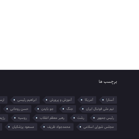
برچسب ها
آستارا
آمریکا
آموزش و پرورش
ابراهیم رئیسی
ارسل
تیم ملی فوتبال ایران
جنگ
جو بایدن
حسن روحانی
رئیس جمهور
رشت
رهبر معظم انقلاب
روسیه
رژیم
مجلس شورای اسلامی
محمدجواد ظریف
مسعود پزشکیان