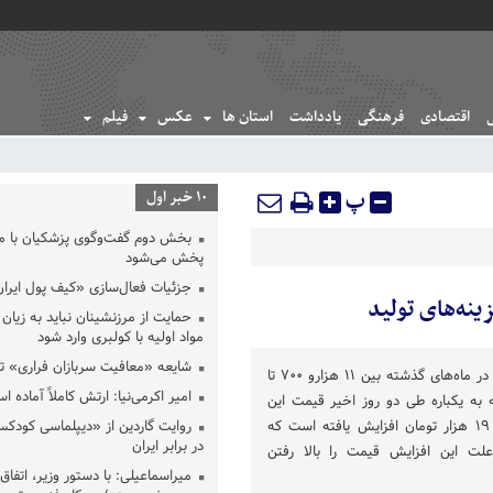
اقتصادی
فرهنگی
یادداشت
استان ها
عکس
فیلم
پ
10 خبر اول
بخش دوم گفت‌وگوی پزشکیان با 
پخش می‌شود
جزئیات فعال‌سازی «کیف پول ایران
نه‌های تولید
حمایت از مرزنشینان نباید به زیان 
مواد اولیه با کولبری وارد شود
شایعه «معافیت سربازان فراری» 
قیمت هر کیلوگرم گوشت مرغ در ماه‌های گذشته بین ۱۱ هزارو ۷۰۰ تا
امیر اکرمی‌نیا: ارتش کاملاً آماده ا
که به یکباره طی دو روز اخیر قیمت این
محصول به ۱۷ هزار و ۲۰۰ تا ۱۹ هزار تومان افزایش یافته است که
روایت گاردین از «دیپلماسی کودکس
در برابر ایران
لت این افزایش قیمت را بالا رفتن
میراسماعیلی: با دستور وزیر، اتفاق 