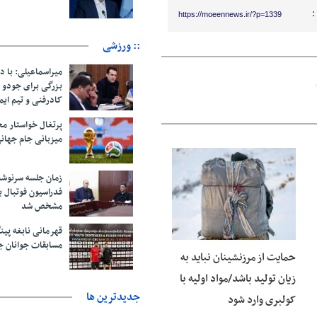
:
https://moeennews.ir/?p=1339
:: ورزشی
میراسماعیلی: با د
بزرگی برای جودو 
کادرفنی و تیم ایم
پرتغال خواستار م
میزبانی جام جهانی ۲۰۳۰ 
06 آگوست 2026
زمان جلسه سرنوشت
فدراسیون فوتبال ب
مشخص شد
قهرمانی نابغه پین
مسابقات جوانان ج
حمایت از مرزنشینان نباید به
زیان تولید باشد/مواد اولیه با
جديدترين ها
کولبری وارد شود