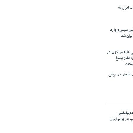
 ایران به
لی سیتی» وارد
یران شد
ی علیه مراکزی در
 آغاز پاسخ
ملات
انفجار در برخی
«دیپلماسی
در برابر ایران