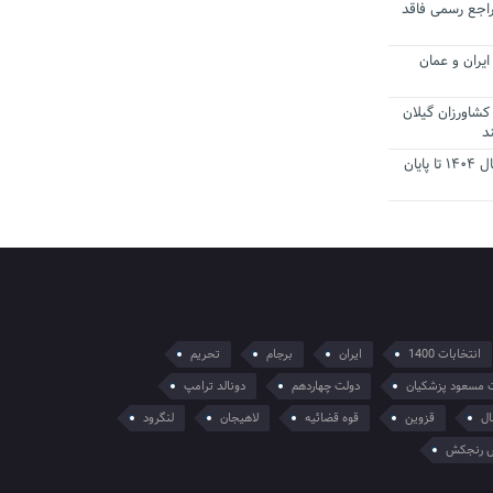
راجع رسمی فاقد
یران و عمان
کشاورزان گیلان
د
تمدید مهلت اظهارنامه‌های مالیاتی سال ۱۴۰۴ تا پایان
انتخابات 1400
ایران
برجام
تحریم
 مسعود پزشکیان
دولت چهاردهم
دونالد ترامپ
ال
قزوین
قوه قضائیه
لاهیجان
لنگرود
 رنجکش