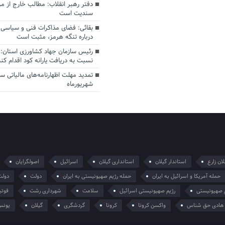
دفتر رهبر انقلاب: مطالب خارج از م
سندیت است
بقائی: فضای مذاکرات فنی و سیاسی ا
درباره تنگه هرمز، مثبت است
رئیس سازمان جهاد کشاورزی استان: 
نسبت به دریافت یارانه کود اقدام کنن
شهریورماه
ان زارع
استاندار گیلان
استانداری گیلان
اسرائیل
اصولگرایان
حمله آمریکا و اسرائیل به ایران
حمله رژیم صهیونیستی به ایران
دولت
دولت
 صهیونیستی
رژیم صهیونیستی اسرائیل
سلامت
شهرداری رشت
فوتب
هادی حق شناس
واکسن کرونا
کرونا
گردشگری
گیلان
یونس