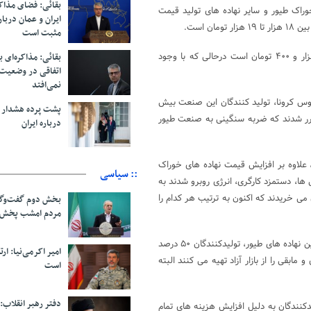
بقائی: فضای مذاک
 خوراک طیور و سایر نهاده های تولید قیمت
ایران و عمان دربار
مثبت است
به گفته وی، اکنون قیمت تمام شده هر قطعه جوجه یکروزه حداقل سه هزار و ۴۰۰ تومان است درحالی که با وجود
بقائی: مذاکره‌ای ب
اتفاقی در وضعیت 
نمی‌افتد
وس کرونا، تولید کنندگان این صنعت بیش
پشت پرده هشدار ب
متضرر شدند که ضربه سنگینی به صنعت طیور
درباره ایران
 علاوه بر افزایش قیمت نهاده های خوراک
:: سیاسی
زودنی ها و مکمل ها، دستمزد کارگری، انرژی روبرو شدند به
ونین را ۲۵ هزار تومان و واکسن را ۱۰۰ هزار تومان می خریدند که اکنون به ترتیب هر کدام را
بخش دوم گفت‌وگو
مردم امشب پخش 
وی با بیان اینکه صنعت طیور با کمبود نهاده ها روبروست گفت: در بحث تامین نهاده های طیور، تولیدکنندگان ۵۰ درصد
امیر اکرمی‌نیا: ارت
و مابقی را از بازار آزاد تهیه می کنند البته
است
دفتر رهبر انقلاب:
نندگان به دلیل افزایش هزینه های تمام