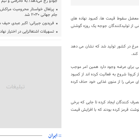
جودو رخ می‌دهد/ به کادرفنی و تیم ا
پرتغال خواستار محرومیت مراکش ا
جام جهانی ۲۰۳۰ شد
و معضل سقوط قیمت ها، کمبود نهاده های
فریدون جیرانی: اکبر عبدی حیف 
ی از تولیدکنندگان جوجه یک روزه گوشتی
تسهیلات اشتغالزایی در اختیار نها
باید براساس اولویت‌های گیلان پردا
زمان جلسه سرنوشت‌ساز هیات رئ
ق روال دو میلیون و ۷۳۳ هزار تن گوشت مرغ در کشور تولید شد که نشان می دهد
فدراسیون فوتبال با حضور قلعه‌نو
کند.
دفتر رهبر انقلاب: مطالب خارج از
فاقد سندیت است
می برای عرضه وجود دارد همین امر موجب
بقائی: فضای مذاکرات فنی و سیاسی
کرونا شروع به فعالیت کرده اند از کمبود
عمان درباره تنگه هرمز، مثبت است
ای مرغی را از منوی غذایی خود حذف کرده
رئیس سازمان جهاد کشاورزی استان
گیلان نسبت به دریافت یارانه کود اقد
رف کنندگان ایجاد کرده تا جایی که برخی
پایان شهریورماه
شت قرمز کرده بودند که با افزایش قیمت
:: ایران