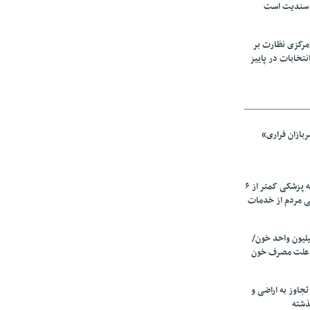
 سندیت است
مرکزی نظارت بر
نتخابات در پاییز
بازان فراری»
زیرمیزی در جامعه پزشکی کمتر از ۶
ی مردم از خدمات
ین سالانه ۲٫۵میلیون واحد خون/
 علت مصرف‌ خون
دی تجاوز به اراضی و