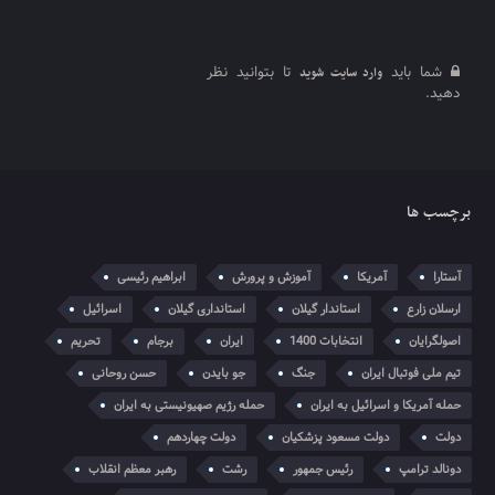
شما باید
تا بتوانید نظر
وارد سایت شوید
دهید.
برچسب ها
آستارا
آمریکا
آموزش و پرورش
ابراهیم رئیسی
ارسلان زارع
استاندار گیلان
استانداری گیلان
اسرائیل
اصولگرایان
انتخابات 1400
ایران
برجام
تحریم
تیم ملی فوتبال ایران
جنگ
جو بایدن
حسن روحانی
حمله آمریکا و اسرائیل به ایران
حمله رژیم صهیونیستی به ایران
دولت
دولت مسعود پزشکیان
دولت چهاردهم
دونالد ترامپ
رئیس جمهور
رشت
رهبر معظم انقلاب