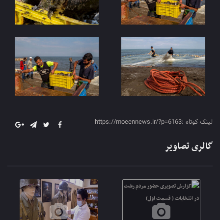
لینک کوتاه :https://moeennews.ir/?p=6163
گالری تصاویر