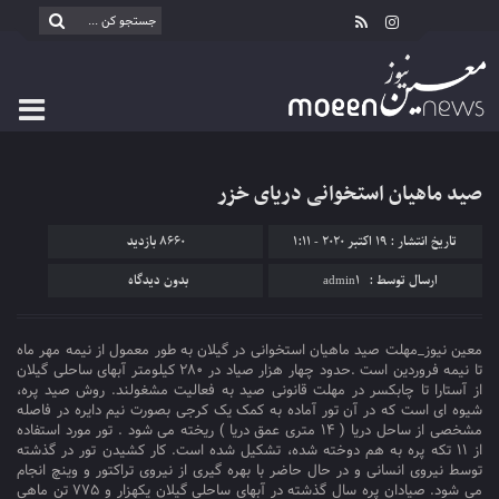
صید ماهیان استخوانی دریای خزر
تاریخ انتشار : 19 اکتبر 2020 - 1:11
8660 بازدید
ارسال توسط :
admin1
بدون دیدگاه
معین نیوز_مهلت صید ماهیان استخوانی در گیلان به طور معمول از نیمه مهر ماه
تا نیمه فروردین است .حدود چهار هزار صیاد در ۲۸۰ کیلومتر آبهای ساحلی گیلان
از آستارا تا چابکسر در مهلت قانونی صید به فعالیت مشغولند. روش صید پره،
شیوه ای است که در آن تور آماده به کمک یک کرجی بصورت نیم دایره در فاصله
مشخصی از ساحل دریا ( ۱۴ متری عمق دریا ) ریخته می شود . تور مورد استفاده
از ۱۱ تکه پره به هم دوخته شده، تشکیل شده است. کار کشیدن تور در گذشته
توسط نیروی انسانی و در حال حاضر با بهره گیری از نیروی تراکتور و وینچ انجام
می شود. صیادان پره سال گذشته در آبهای ساحلی گیلان یکهزار و ۷۷۵ تن ماهی