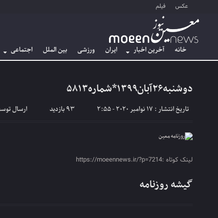
عکس
فیلم
خانه
آخرین اخبار
ایران
ورزشی
بین الملل
اجتماعی
دوشنبه۲۶آبان۱۳۹۹*شماره۵۸۱۳
تاریخ انتشار : 17 نوامبر 2020 - 2:55
93 بازدید
ارسال توس
لینک کوتاه :https://moeennews.ir/?p=7214
گیشه روزنامه