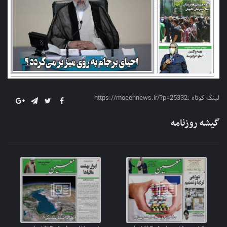
لینک کوتاه :https://moeennews.ir/?p=25332
گیشه روزنامه