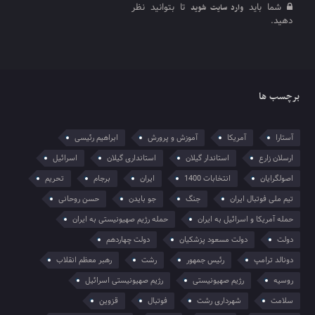
شما باید
تا بتوانید نظر
وارد سایت شوید
دهید.
برچسب ها
آستارا
آمریکا
آموزش و پرورش
ابراهیم رئیسی
ارسلان زارع
استاندار گیلان
استانداری گیلان
اسرائیل
اصولگرایان
انتخابات 1400
ایران
برجام
تحریم
تیم ملی فوتبال ایران
جنگ
جو بایدن
حسن روحانی
حمله آمریکا و اسرائیل به ایران
حمله رژیم صهیونیستی به ایران
دولت
دولت مسعود پزشکیان
دولت چهاردهم
دونالد ترامپ
رئیس جمهور
رشت
رهبر معظم انقلاب
روسیه
رژیم صهیونیستی
رژیم صهیونیستی اسرائیل
سلامت
شهرداری رشت
فوتبال
قزوین