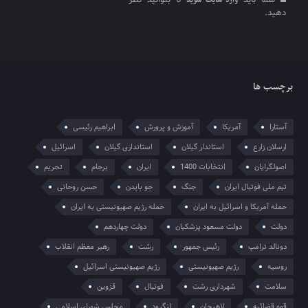
شما باید
تا بتوانید نظر
وارد سایت شوید
دهید.
برچسب ها
آستارا
آمریکا
آموزش و پرورش
ابراهیم رئیسی
ارسلان زارع
استاندار گیلان
استانداری گیلان
اسرائیل
اصولگرایان
انتخابات 1400
ایران
برجام
تحریم
تیم ملی فوتبال ایران
جنگ
جو بایدن
حسن روحانی
حمله آمریکا و اسرائیل به ایران
حمله رژیم صهیونیستی به ایران
دولت
دولت مسعود پزشکیان
دولت چهاردهم
دونالد ترامپ
رئیس جمهور
رشت
رهبر معظم انقلاب
روسیه
رژیم صهیونیستی
رژیم صهیونیستی اسرائیل
سلامت
شهرداری رشت
فوتبال
قزوین
قوه قضائیه
لاهیجان
لنگرود
مجلس شورای اسلامی