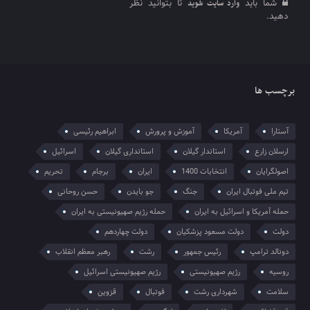
شما باید
تا بتوانید نظر
وارد سایت شوید
دهید.
برچسب ها
آستارا
آمریکا
آموزش و پرورش
ابراهیم رئیسی
ارسلان زارع
استاندار گیلان
استانداری گیلان
اسرائیل
اصولگرایان
انتخابات 1400
ایران
برجام
تحریم
تیم ملی فوتبال ایران
جنگ
جو بایدن
حسن روحانی
حمله آمریکا و اسرائیل به ایران
حمله رژیم صهیونیستی به ایران
دولت
دولت مسعود پزشکیان
دولت چهاردهم
دونالد ترامپ
رئیس جمهور
رشت
رهبر معظم انقلاب
روسیه
رژیم صهیونیستی
رژیم صهیونیستی اسرائیل
سلامت
شهرداری رشت
فوتبال
قزوین