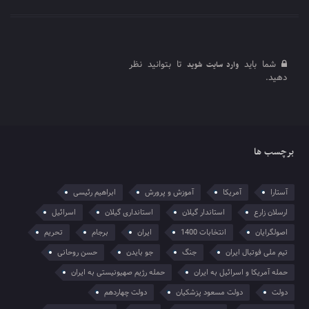
شما باید
تا بتوانید نظر
وارد سایت شوید
دهید.
برچسب ها
آستارا
آمریکا
آموزش و پرورش
ابراهیم رئیسی
ارسلان زارع
استاندار گیلان
استانداری گیلان
اسرائیل
اصولگرایان
انتخابات 1400
ایران
برجام
تحریم
تیم ملی فوتبال ایران
جنگ
جو بایدن
حسن روحانی
حمله آمریکا و اسرائیل به ایران
حمله رژیم صهیونیستی به ایران
دولت
دولت مسعود پزشکیان
دولت چهاردهم