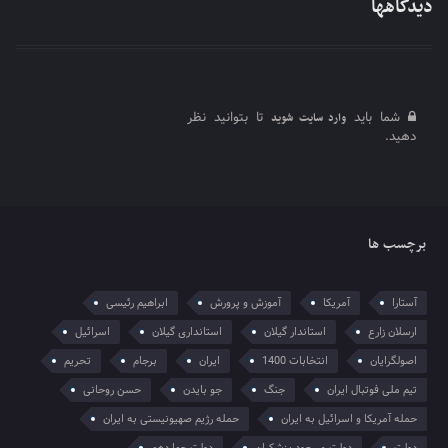
دیدگاهها
شما باید
تا بتوانید نظر
وارد سایت شوید
دهید.
برچسب ها
آستارا
آمریکا
آموزش و پرورش
ابراهیم رئیسی
ارسلان زارع
استاندار گیلان
استانداری گیلان
اسرائیل
اصولگرایان
انتخابات 1400
ایران
برجام
تحریم
تیم ملی فوتبال ایران
جنگ
جو بایدن
حسن روحانی
حمله آمریکا و اسرائیل به ایران
حمله رژیم صهیونیستی به ایران