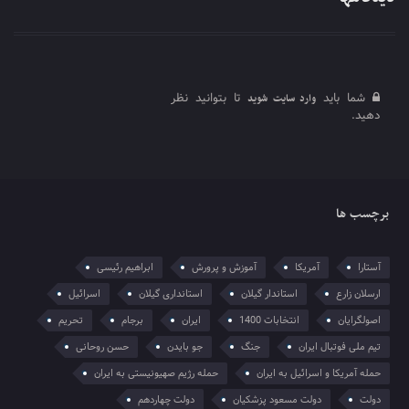
شما باید
تا بتوانید نظر
وارد سایت شوید
دهید.
برچسب ها
آستارا
آمریکا
آموزش و پرورش
ابراهیم رئیسی
ارسلان زارع
استاندار گیلان
استانداری گیلان
اسرائیل
اصولگرایان
انتخابات 1400
ایران
برجام
تحریم
تیم ملی فوتبال ایران
جنگ
جو بایدن
حسن روحانی
حمله آمریکا و اسرائیل به ایران
حمله رژیم صهیونیستی به ایران
دولت
دولت مسعود پزشکیان
دولت چهاردهم