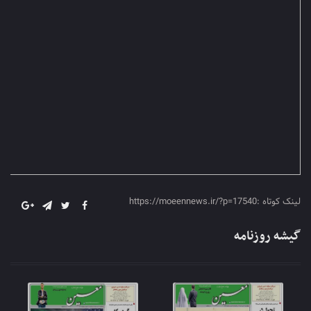
لینک کوتاه :https://moeennews.ir/?p=17540
گیشه روزنامه