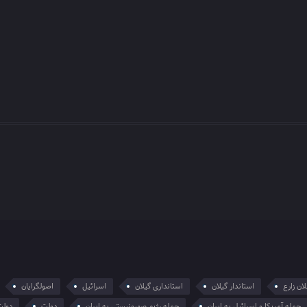
ان زارع
استاندار گیلان
استانداری گیلان
اسرائیل
اصولگرایان
حمله آمریکا و اسرائیل به ایران
حمله رژیم صهیونیستی به ایران
دولت
دولت