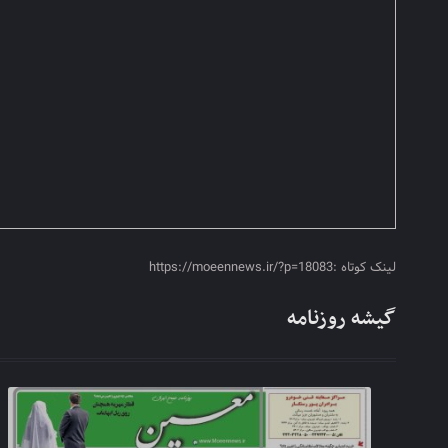
لینک کوتاه :https://moeennews.ir/?p=18083
گیشه روزنامه