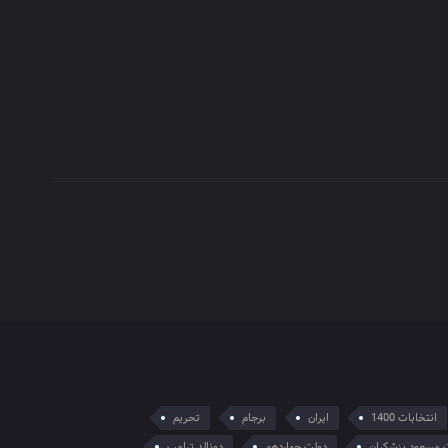
انتخابات 1400
ایران
برجام
تحریم
 مسعود پزشکیان
دولت چهاردهم
دونالد ترامپ