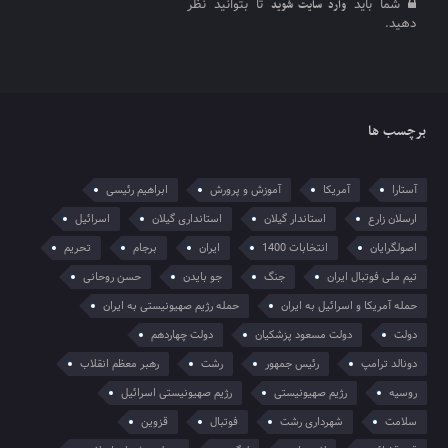
شما باید
تا بتوانید نظر
وارد سایت شوید
دهید.
برچسب ها
آستارا
آمریکا
آموزش و پرورش
ابراهیم رئیسی
ارسلان زارع
استاندار گیلان
استانداری گیلان
اسرائیل
اصولگرایان
انتخابات 1400
ایران
برجام
تحریم
تیم ملی فوتبال ایران
جنگ
جو بایدن
حسن روحانی
حمله آمریکا و اسرائیل به ایران
حمله رژیم صهیونیستی به ایران
دولت
دولت مسعود پزشکیان
دولت چهاردهم
دونالد ترامپ
رئیس جمهور
رشت
رهبر معظم انقلاب
روسیه
رژیم صهیونیستی
رژیم صهیونیستی اسرائیل
سلامت
شهرداری رشت
فوتبال
قزوین