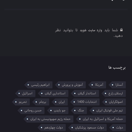
شما باید
تا بتوانید نظر
وارد سایت شوید
دهید.
برچسب ها
آستارا
آمریکا
آموزش و پرورش
ابراهیم رئیسی
ارسلان زارع
استاندار گیلان
استانداری گیلان
اسرائیل
اصولگرایان
انتخابات 1400
ایران
برجام
تحریم
تیم ملی فوتبال ایران
جنگ
جو بایدن
حسن روحانی
حمله آمریکا و اسرائیل به ایران
حمله رژیم صهیونیستی به ایران
دولت
دولت مسعود پزشکیان
دولت چهاردهم