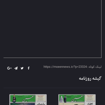
لینک کوتاه :https://moeennews.ir/?p=23324
گیشه روزنامه