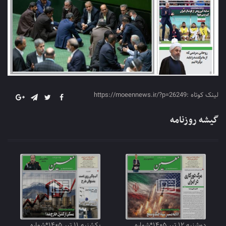
لینک کوتاه :https://moeennews.ir/?p=26249
گیشه روزنامه
دوشنبه ۱۲ تیر ۱۴۰۵*شماره
یکشنبه ۱۱ تیر ۱۴۰۵*شماره