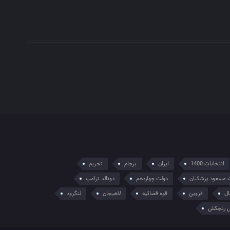
انتخابات 1400
ایران
برجام
تحریم
 مسعود پزشکیان
دولت چهاردهم
دونالد ترامپ
ال
قزوین
قوه قضائیه
لاهیجان
لنگرود
 رنجکش