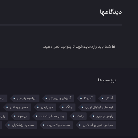
دیدگاهها
شما باید
تا بتوانید نظر دهید.
وارد سایت شوید
برچسب ها
آستارا
آمریکا
آموزش و پرورش
ابراهیم رئیسی
ارسل
تیم ملی فوتبال ایران
جنگ
جو بایدن
حسن روحانی
رئیس جمهور
رشت
رهبر معظم انقلاب
روسیه
رژیم
مجلس شورای اسلامی
محمدجواد ظریف
مسعود پزشکیان