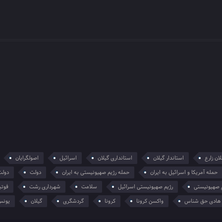
ان زارع
استاندار گیلان
استانداری گیلان
اسرائیل
اصولگرایان
حمله آمریکا و اسرائیل به ایران
حمله رژیم صهیونیستی به ایران
دولت
دولت
 صهیونیستی
رژیم صهیونیستی اسرائیل
سلامت
شهرداری رشت
فوتب
هادی حق شناس
واکسن کرونا
کرونا
گردشگری
گیلان
یونس