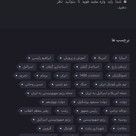
شما باید
تا بتوانید نظر
وارد سایت شوید
دهید.
برچسب ها
آستارا
آمریکا
آموزش و پرورش
ابراهیم رئیسی
ارسلان زارع
استاندار گیلان
استانداری گیلان
اسرائیل
اصولگرایان
انتخابات 1400
ایران
برجام
تحریم
تیم ملی فوتبال ایران
جنگ
جو بایدن
حسن روحانی
حمله آمریکا و اسرائیل به ایران
حمله رژیم صهیونیستی به ایران
دولت
دولت مسعود پزشکیان
دولت چهاردهم
دونالد ترامپ
رئیس جمهور
رشت
رهبر معظم انقلاب
روسیه
رژیم صهیونیستی
رژیم صهیونیستی اسرائیل
سلامت
شهرداری رشت
فوتبال
قزوین