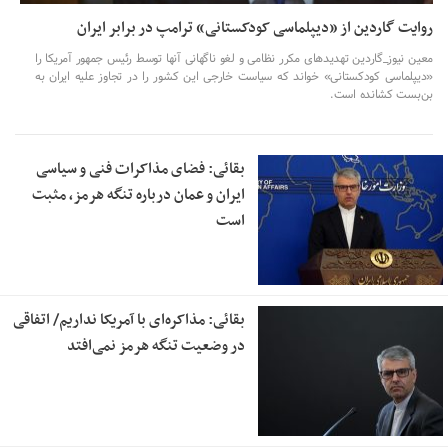
روایت گاردین از «دیپلماسی کودکستانی» ترامپ در برابر ایران
معین نیوز_گاردین تهدیدهای مکرر نظامی و لغو ناگهانی آنها توسط رئیس جمهور آمریکا را
«دیپلماسی کودکستانی» خواند که سیاست خارجی این کشور را در تجاوز علیه ایران به
بن‌بست کشانده است.
بقائی: فضای مذاکرات فنی و سیاسی
ایران و عمان درباره تنگه هرمز، مثبت
است
بقائی: مذاکره‌ای با آمریکا نداریم/ اتفاقی
در وضعیت تنگه هرمز نمی‌افتد