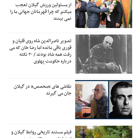
از مسئولین ورزش گیلان تعجب
زمان جلسه سرنوشت‌ساز هیات رئیسه فدراسیون فوتبال با حضور
2:53
میکنم که چرا قهرمانان جهانی ما را
قلعه‌نویی مشخص شد
نمی بینند
دفتر رهبر انقلاب: مطالب خارج از مراجع رسمی فاقد سندیت
2:50
است
تصویر ناصرالدین شاه روی قلیان و
بقائی: فضای مذاکرات فنی و سیاسی ایران و عمان درباره تنگه
2:46
قوری باقی مانده اما رضا خان که می
هرمز، مثبت است
رفت همه شاد بودند / ۲۰ نکته
درباره حکومت پهلوی
رئیس سازمان جهاد کشاورزی استان: کشاورزان گیلان نسبت به
1:30
دریافت یارانه کود اقدام کنند
تمدید مهلت اظهارنامه‌های مالیاتی سال ۱۴۰۴ تا پایان شهریورماه
1:00
نقاشی های “محصص” در گیلان
جان می گیرند
فیلم مستند تاریخی روابط گیلان و