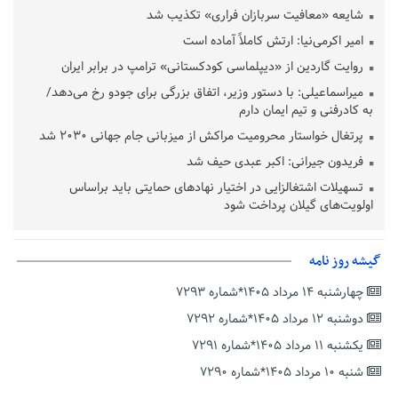
شایعه «معافیت سربازان فراری» تکذیب شد
امیر اکرمی‌نیا: ارتش کاملاً آماده است
روایت گاردین از «دیپلماسی کودکستانی» ترامپ در برابر ایران
میراسماعیلی: با دستور وزیر، اتفاق بزرگی برای جودو رخ می‌دهد/
به کادرفنی و تیم ایمان دارم
پرتغال خواستار محرومیت مراکش از میزبانی جام جهانی ۲۰۳۰ شد
فریدون جیرانی: اکبر عبدی حیف شد
تسهیلات اشتغالزایی در اختیار نهادهای حمایتی باید براساس
اولویت‌های گیلان پرداخت شود
زمان جلسه سرنوشت‌ساز هیات رئیسه فدراسیون فوتبال با حضور
قلعه‌نویی مشخص شد
گیشه روز نامه
دفتر رهبر انقلاب: مطالب خارج از مراجع رسمی فاقد سندیت است
چهارشنبه ۱۴ مرداد ۱۴۰۵*شماره ۷۲۹۳
بقائی: فضای مذاکرات فنی و سیاسی ایران و عمان درباره تنگه هرمز،
مثبت است
دوشنبه ۱۲ مرداد ۱۴۰۵*شماره ۷۲۹۲
رئیس سازمان جهاد کشاورزی استان: کشاورزان گیلان نسبت به
یکشنبه ۱۱ مرداد ۱۴۰۵*شماره ۷۲۹۱
دریافت یارانه کود اقدام کنند
شنبه ۱۰ مرداد ۱۴۰۵*شماره ۷۲۹۰
تمدید مهلت اظهارنامه‌های مالیاتی سال ۱۴۰۴ تا پایان شهریورماه