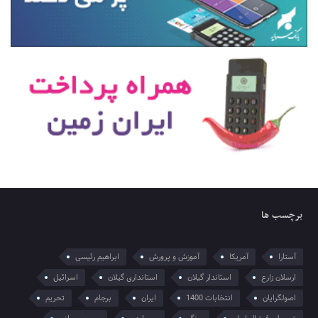
برچسب ها
آستارا
آمریکا
آموزش و پرورش
ابراهیم رئیسی
ارسلان زارع
استاندار گیلان
استانداری گیلان
اسرائیل
اصولگرایان
انتخابات 1400
ایران
برجام
تحریم