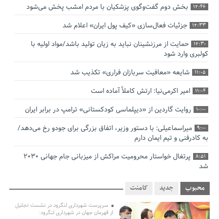
بخش دوم گفت‌وگوی پزشکیان با مردم امشب پخش می‌شود
12:46
جزئیات فعال‌سازی «کیف پول ایران» اعلام شد
12:33
حمایت از مرزنشینان نباید به زیان تولید باشد/مواد اولیه با
12:30
کولبری وارد شود
شایعه «معافیت سربازان فراری» تکذیب شد
11:05
امیر اکرمی‌نیا: ارتش کاملاً آماده است
11:04
روایت گاردین از «دیپلماسی کودکستانی» ترامپ در برابر ایران
10:00
میراسماعیلی: با دستور وزیر، اتفاق بزرگی برای جودو رخ می‌دهد/
9:00
به کادرفنی و تیم ایمان دارم
پرتغال خواستار محرومیت مراکش از میزبانی جام جهانی ۲۰۳۰
8:51
شد
فریدون جیرانی: اکبر عبدی حیف شد
8:41
محبوب
جدید
کامنت
تسهیلات اشتغالزایی در اختیار نهادهای حمایتی باید براساس
0:58
سرپرست شهرداری لنگرود در نشست تجلیل
اولویت‌های گیلان پرداخت شود
از قهرمان جهان در شهرداری لنگرود: