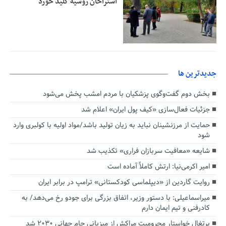
استراخان روسیه کلید خورد
جديدترين ها
بخش دوم گفت‌وگوی پزشکیان با مردم امشب پخش می‌شود
جزئیات فعال‌سازی «کیف پول ایران» اعلام شد
حمایت از مرزنشینان نباید به زیان تولید باشد/مواد اولیه با کولبری وارد
شود
شایعه «معافیت سربازان فراری» تکذیب شد
امیر اکرمی‌نیا: ارتش کاملاً آماده است
روایت گاردین از «دیپلماسی کودکستانی» ترامپ در برابر ایران
میراسماعیلی: با دستور وزیر، اتفاق بزرگی برای جودو رخ می‌دهد/ به
کادرفنی و تیم ایمان دارم
پرتغال خواستار محرومیت مراکش از میزبانی جام جهانی ۲۰۳۰ شد