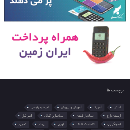
برچسب ها
آستارا
آمریکا
آموزش و پرورش
ابراهیم رئیسی
ارسلان زارع
استاندار گیلان
استانداری گیلان
اسرائیل
اصولگرایان
انتخابات 1400
ایران
برجام
تحریم