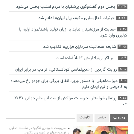
بخش دوم گفت‌وگوی پزشکیان با مردم امشب پخش می‌شود
12:46
جزئیات فعال‌سازی «کیف پول ایران» اعلام شد
12:33
حمایت از مرزنشینان نباید به زیان تولید باشد/مواد اولیه با
12:30
کولبری وارد شود
شایعه «معافیت سربازان فراری» تکذیب شد
11:05
امیر اکرمی‌نیا: ارتش کاملاً آماده است
11:04
روایت گاردین از «دیپلماسی کودکستانی» ترامپ در برابر ایران
10:00
میراسماعیلی: با دستور وزیر، اتفاق بزرگی برای جودو رخ می‌دهد/
9:00
به کادرفنی و تیم ایمان دارم
پرتغال خواستار محرومیت مراکش از میزبانی جام جهانی ۲۰۳۰
8:51
شد
فریدون جیرانی: اکبر عبدی حیف شد
8:41
محبوب
جدید
کامنت
تسهیلات اشتغالزایی در اختیار نهادهای حمایتی باید براساس
0:58
سرپرست شهرداری لنگرود در نشست تجلیل
اولویت‌های گیلان پرداخت شود
از قهرمان جهان در شهرداری لنگرود: