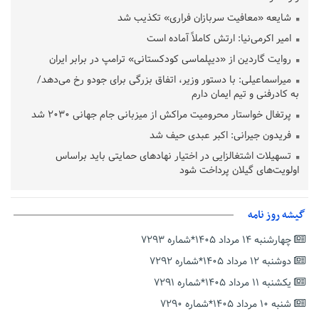
شایعه «معافیت سربازان فراری» تکذیب شد
امیر اکرمی‌نیا: ارتش کاملاً آماده است
روایت گاردین از «دیپلماسی کودکستانی» ترامپ در برابر ایران
میراسماعیلی: با دستور وزیر، اتفاق بزرگی برای جودو رخ می‌دهد/
به کادرفنی و تیم ایمان دارم
پرتغال خواستار محرومیت مراکش از میزبانی جام جهانی ۲۰۳۰ شد
فریدون جیرانی: اکبر عبدی حیف شد
تسهیلات اشتغالزایی در اختیار نهادهای حمایتی باید براساس
اولویت‌های گیلان پرداخت شود
زمان جلسه سرنوشت‌ساز هیات رئیسه فدراسیون فوتبال با حضور
قلعه‌نویی مشخص شد
گیشه روز نامه
دفتر رهبر انقلاب: مطالب خارج از مراجع رسمی فاقد سندیت است
چهارشنبه ۱۴ مرداد ۱۴۰۵*شماره ۷۲۹۳
بقائی: فضای مذاکرات فنی و سیاسی ایران و عمان درباره تنگه هرمز،
مثبت است
دوشنبه ۱۲ مرداد ۱۴۰۵*شماره ۷۲۹۲
رئیس سازمان جهاد کشاورزی استان: کشاورزان گیلان نسبت به
یکشنبه ۱۱ مرداد ۱۴۰۵*شماره ۷۲۹۱
دریافت یارانه کود اقدام کنند
شنبه ۱۰ مرداد ۱۴۰۵*شماره ۷۲۹۰
تمدید مهلت اظهارنامه‌های مالیاتی سال ۱۴۰۴ تا پایان شهریورماه