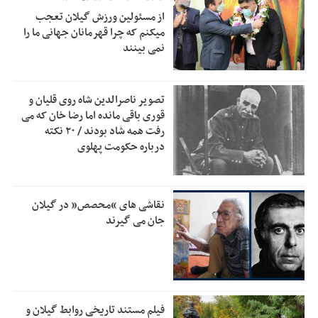
از مسئولین ورزش گیلان تعجب
زمان جلسه سرنوشت‌ساز هیات رئیسه فدراسیون فوتبال با حضور
2:53
میکنم که چرا قهرمانان جهانی ما را
قلعه‌نویی مشخص شد
نمی بینند
دفتر رهبر انقلاب: مطالب خارج از مراجع رسمی فاقد سندیت
2:50
است
تصویر ناصرالدین شاه روی قلیان و
بقائی: فضای مذاکرات فنی و سیاسی ایران و عمان درباره تنگه
2:46
قوری باقی مانده اما رضا خان که می
هرمز، مثبت است
رفت همه شاد بودند / ۲۰ نکته
درباره حکومت پهلوی
رئیس سازمان جهاد کشاورزی استان: کشاورزان گیلان نسبت به
1:30
دریافت یارانه کود اقدام کنند
تمدید مهلت اظهارنامه‌های مالیاتی سال ۱۴۰۴ تا پایان شهریورماه
1:00
نقاشی های “محصص” در گیلان
جان می گیرند
فیلم مستند تاریخی روابط گیلان و