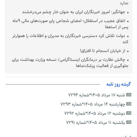
ندارد
جهانگیر: امروز خبرنگاران ایران به عنوان خار چشم می‌درخشند
اتفاق عجیب در استقلال؛ امضای شجاعی پای صورت‌های مالی ٩ماه
پس از استعفا
دولت تلاش کرد دسترسی خبرنگاران به مدیران و اطلاعات را هموارتر
کند
از خیابان انسجام تا افتراق!
چالش نظارت بر درمانگران اینستاگرامی/ نسخه وزارت بهداشت برای
جلوگیری از فعالیت پزشک‌نماها
خبرنگارانی که جنگ را برای تاریخ نوشتند
پشتیبانی از زنجیره ارزش بادام زمینی در اولویت سیاست‌های
گیشه روز نامه
حمایتی گیلان است
شنبه ۱۷ مرداد ۱۴۰۵*شماره ۷۲۹۴
بخش دوم گفت‌وگوی پزشکیان با مردم امشب پخش می‌شود
چهارشنبه ۱۴ مرداد ۱۴۰۵*شماره ۷۲۹۳
جزئیات فعال‌سازی «کیف پول ایران» اعلام شد
دوشنبه ۱۲ مرداد ۱۴۰۵*شماره ۷۲۹۲
حمایت از مرزنشینان نباید به زیان تولید باشد/مواد اولیه با کولبری
وارد شود
یکشنبه ۱۱ مرداد ۱۴۰۵*شماره ۷۲۹۱
شایعه «معافیت سربازان فراری» تکذیب شد