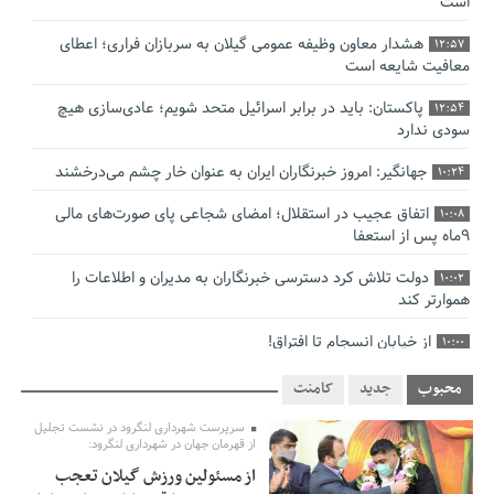
است
هشدار معاون وظیفه عمومی گیلان به سربازان فراری؛ اعطای
12:57
معافیت شایعه است
پاکستان: باید در برابر اسرائیل متحد شویم؛ عادی‌سازی هیچ
12:54
سودی ندارد
جهانگیر: امروز خبرنگاران ایران به عنوان خار چشم می‌درخشند
10:24
اتفاق عجیب در استقلال؛ امضای شجاعی پای صورت‌های مالی
10:08
٩ماه پس از استعفا
دولت تلاش کرد دسترسی خبرنگاران به مدیران و اطلاعات را
10:02
هموارتر کند
از خیابان انسجام تا افتراق!
10:00
چالش نظارت بر درمانگران اینستاگرامی/ نسخه وزارت بهداشت
9:48
محبوب
جدید
کامنت
برای جلوگیری از فعالیت پزشک‌نماها
سرپرست شهرداری لنگرود در نشست تجلیل
از قهرمان جهان در شهرداری لنگرود:
خبرنگارانی که جنگ را برای تاریخ نوشتند
9:34
از مسئولین ورزش گیلان تعجب
پشتیبانی از زنجیره ارزش بادام زمینی در اولویت سیاست‌های
9:32