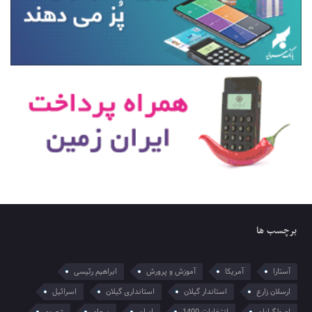
برچسب ها
آستارا
آمریکا
آموزش و پرورش
ابراهیم رئیسی
ارسلان زارع
استاندار گیلان
استانداری گیلان
اسرائیل
اصولگرایان
انتخابات 1400
ایران
برجام
تحریم