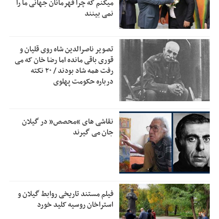
میکنم که چرا قهرمانان جهانی ما را
حمایتی گیلان است
نمی بینند
بخش دوم گفت‌وگوی پزشکیان با مردم امشب پخش می‌شود
12:46
جزئیات فعال‌سازی «کیف پول ایران» اعلام شد
12:33
تصویر ناصرالدین شاه روی قلیان و
قوری باقی مانده اما رضا خان که می
حمایت از مرزنشینان نباید به زیان تولید باشد/مواد اولیه با
12:30
رفت همه شاد بودند / ۲۰ نکته
کولبری وارد شود
درباره حکومت پهلوی
شایعه «معافیت سربازان فراری» تکذیب شد
11:05
امیر اکرمی‌نیا: ارتش کاملاً آماده است
11:04
نقاشی های “محصص” در گیلان
جان می گیرند
فیلم مستند تاریخی روابط گیلان و
استراخان روسیه کلید خورد