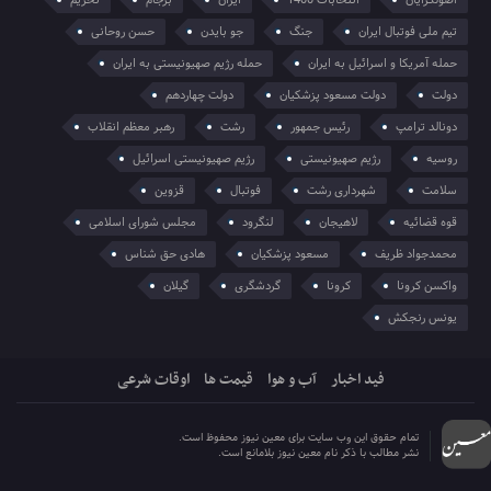
تیم ملی فوتبال ایران
جنگ
جو بایدن
حسن روحانی
حمله آمریکا و اسرائیل به ایران
حمله رژیم صهیونیستی به ایران
دولت
دولت مسعود پزشکیان
دولت چهاردهم
دونالد ترامپ
رئیس جمهور
رشت
رهبر معظم انقلاب
روسیه
رژیم صهیونیستی
رژیم صهیونیستی اسرائیل
سلامت
شهرداری رشت
فوتبال
قزوین
قوه قضائیه
لاهیجان
لنگرود
مجلس شورای اسلامی
محمدجواد ظریف
مسعود پزشکیان
هادی حق شناس
واکسن کرونا
کرونا
گردشگری
گیلان
یونس رنجکش
فید اخبار
آب و هوا
قیمت ها
اوقات شرعی
تمام حقوق این وب سایت برای معین نیوز محفوظ است.
نشر مطالب با ذکر نام معین نیوز بلامانع است.