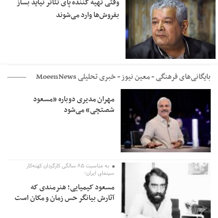
وقتی تهیه کننده پای تئاتر نیاید بساز
بفروش‌ها وارد می‌شوند
بایگانی‌های فرهنگی - معین نیوز - خبری تحلیلی MoeenNews
مهران مدیری دوباره «مسعود
شصتچی» می‌شود
به مناسبت ۸۵ سالگی کارگردان کهنه‌کار
سینمای ایران؛
مسعود کیمیایی؛ هنرمندی که
آثارش بیانگر حس زمان و مکان است