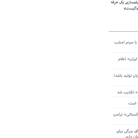
یلمسازی یک حرفه
ندگیست»
با مردم امشب
یران» اعلام
یان تولید باشد/
ی» تکذیب شد
ده است
دکستانی» ترامپ
اق بزرگی برای
ان دارم