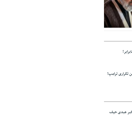
ز مراجع رسمی
برابر!
 تکراری ترامپ!
اکبر عبدی حیف