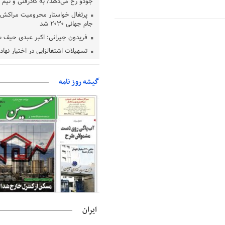
جودو رخ می‌دهد/ به کادرفنی و تیم ا
پرتغال خواستار محرومیت مراکش ا
جام جهانی ۲۰۳۰ شد
فریدون جیرانی: اکبر عبدی حیف 
تسهیلات اشتغالزایی در اختیار نها
باید براساس اولویت‌های گیلان پردا
زمان جلسه سرنوشت‌ساز هیات رئ
گیشه روز نامه
فدراسیون فوتبال با حضور قلعه‌نو
دفتر رهبر انقلاب: مطالب خارج از
فاقد سندیت است
بقائی: فضای مذاکرات فنی و سیاسی
عمان درباره تنگه هرمز، مثبت است
رئیس سازمان جهاد کشاورزی استان
گیلان نسبت به دریافت یارانه کود اقد
پایان شهریورماه
ایران