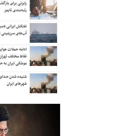
آسمان کشور بسته شد
رایزنی برای بازگشت
رتبه‌بندی تایمز
ترامپ پس از دیدار با نتانیاهو:
نفتکش ایرانی «سی
مذاکرات با ایران باید ادامه یابد
آب‌های سرزمینی ا
هشدار قاطعانه سرلشکر موسوی
ادامه حملات هوای
درباره حمله دوباره به ایران؛ ضربات
نقاط مختلف تهران/
شدیدتری وارد خواهیم کرد
موشکی ایران به ح
بانک جهانی خط فقر در ایران را اعلام
شنیده شدن صدای 
کرد
شهرهای ایران