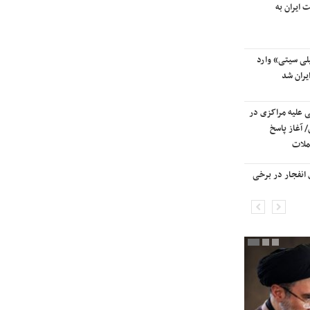
 ایران به
آسمان کشور بسته شد
لی سیتی» وارد
ترامپ پس از دیدار با نتانیاهو:
یران شد
مذاکرات با ایران باید ادامه یابد
ی علیه مراکزی در
هشدار قاطعانه سرلشکر موسوی
 آغاز پاسخ
درباره حمله دوباره به ایران؛ ضربات
ملات
شدیدتری وارد خواهیم کرد
انفجار در برخی
بانک جهانی خط فقر در ایران را اعلام
کرد

