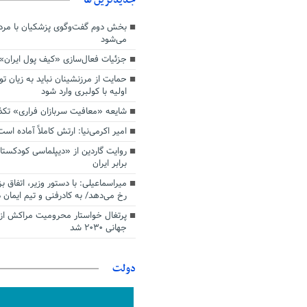
بخش دوم گفت‌وگوی پزشکیان با م
می‌شود
جزئیات فعال‌سازی «کیف پول ایران»
حمایت از مرزنشینان نباید به زیان تو
اولیه با کولبری وارد شود
شایعه «معافیت سربازان فراری» تک
امیر اکرمی‌نیا: ارتش کاملاً آماده است
روایت گاردین از «دیپلماسی کودکستا
برابر ایران
میراسماعیلی: با دستور وزیر، اتفاق ب
رخ می‌دهد/ به کادرفنی و تیم ایمان د
پرتغال خواستار محرومیت مراکش از 
جهانی ۲۰۳۰ شد
دولت