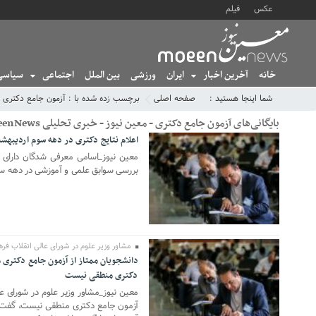
عکس
فیلم
خانه
آخرین اخبار
ایران
ورزشی
بین الملل
اجتماعی
سیاسی
شما اینجا هستید :
صفحه اصلی
برچسب زده شده با : آزمون جامع دکتری
بایگانی‌های آزمون جامع دکتری - معین نیوز - خبری تحلیلی MoeenNews
اعلام نتایج دکتری در دهه سوم اردیبهشت؛ ۹۷ هزار نفر انتخاب رشته 
21 آوریل 2026
معین نیوز_اسامی معرفی شدگان دارای
بررسی سوابق علمی و آموزشی در دهه سوم اردیبهشت ۵
مشاور وزیر علوم در شورای عالی انقلاب فره
دانشجویان ممتاز از آزمون جامع دکتری
10 مارس 2025
دکتری منطقی نیست
معین نیوز_مشاور وزیر علوم در شورای ع
آزمون جامع دکتری منطقی نیست، گفت: د