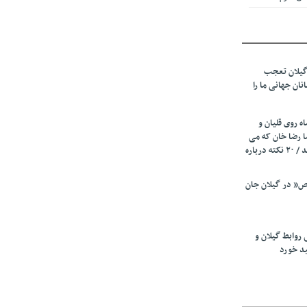
 از میزبانی
ف شد
گیلان تعجب
نهادهای حمایتی
نان جهانی ما را
 شود
 رئیسه
ه روی قلیان و
ی مشخص شد
ا رضا خان که می
رفت همه شاد بودند / ۲۰ نکته درباره
 از مراجع رسمی
” در گیلان جان
اسی ایران و
ان: کشاورزان
 روابط گیلان و
 کنند
ید خورد
تمدید مهلت اظهارنامه‌های مالیاتی سال ۱۴۰۴ تا