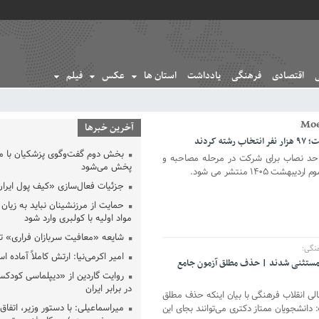
اقتصادی
فرهنگی
یادداشت
استان ها
عکس
فیلم
آخرین خبرها
کردند
بخش دوم گفت‌وگوی پزشکیان با 
 حد نصاب برای شرکت در مرحله مصاحبه و
پخش می‌شود
۱۴۰ منتشر می شود.
جزئیات فعال‌سازی «کیف پول ایران
حمایت از مرزنشینان نباید به زیان 
مواد اولیه با کولبری وارد شود
شایعه «معافیت سربازان فراری» 
نگی:
امیر اکرمی‌نیا: ارتش کاملاً آماده ا
 مستثنی شدند | حذف مطلق آزمون جامع
روایت گاردین از «دیپلماسی کودکس
در برابر ایران
الی انقلاب فرهنگی با بیان اینکه حذف مطلق
میراسماعیلی: با دستور وزیر، اتفاق 
انشجویان ممتاز دکتری می‌توانند بجای این