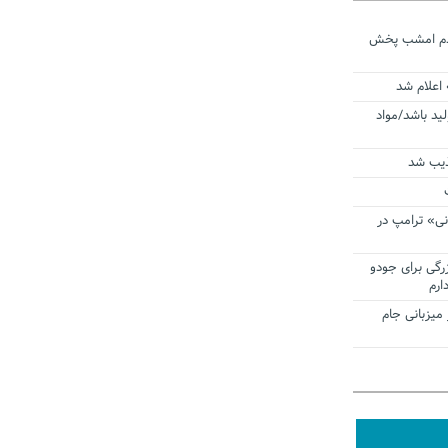
ردم امشب پخش
 اعلام شد
لید باشد/مواد
ذیب شد
نی» ترامپ در
زرگی برای جودو
ارم
میزبانی جام