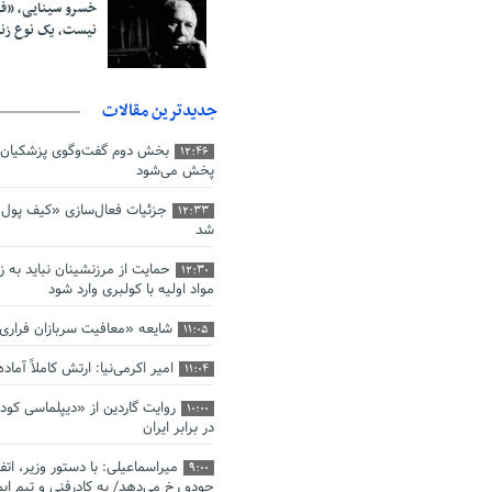
خسرو سینایی، «ف
نیست، یک نوع ز
جدیدترین مقالات
بخش دوم گفت‌وگوی پزشکیان 
12:46
پخش می‌شود
جزئیات فعال‌سازی «کیف پول ا
12:33
شد
حمایت از مرزنشینان نباید به ز
12:30
مواد اولیه با کولبری وارد شود
شایعه «معافیت سربازان فرار
11:05
امیر اکرمی‌نیا: ارتش کاملاً آما
11:04
روایت گاردین از «دیپلماسی کو
10:00
در برابر ایران
میراسماعیلی: با دستور وزیر، اتف
9:00
جودو رخ می‌دهد/ به کادرفنی و تیم ایم