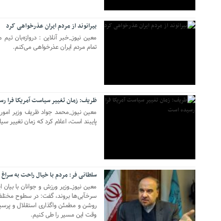
بیرانوند از مردم ایران عذرخواهی کرد
معین نیوز_خبر آنلاین : دروازه‌بان تیم 
تمام مردم ایران عذرخواهی می‌کنم.
08 ژوئن 2021
ظریف: زمان تغییر سیاست آمریکا فرا ر
معین نیوز_محمد جواد ظریف وزیر امور خا
پایبند است، اعلام کرد که زمان تغییر سی
سلطانی فر: مردم با خیال راحت به سراغ 
19 نوامبر 2020
معین نیوز_وزیر ورزش و جوانان با بیان 
سرخآبی‌ها بروند، گفت: در سطوح مختلف،
روشن و مطمئن واگذاری استقلال و پرس
وقت این مسیر را طی کنیم.