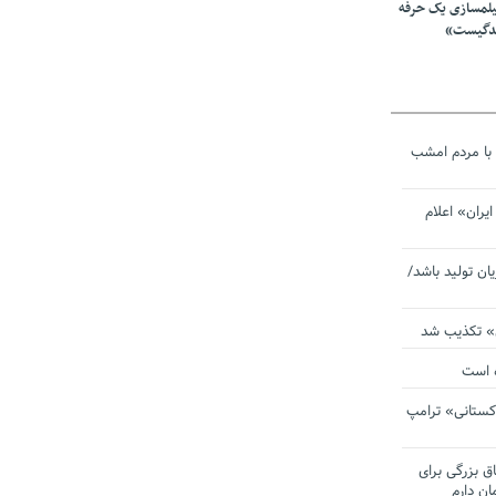
یلمسازی یک حرفه
ندگیست»
با مردم امشب
یران» اعلام
یان تولید باشد/
ی» تکذیب شد
ده است
دکستانی» ترامپ
اق بزرگی برای
ان دارم