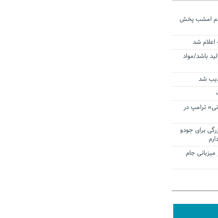
ردم امشب پخش
 اعلام شد
لید باشد/مواد
ذیب شد
نی» ترامپ در
زرگی برای جودو
ارم
میزبانی جام