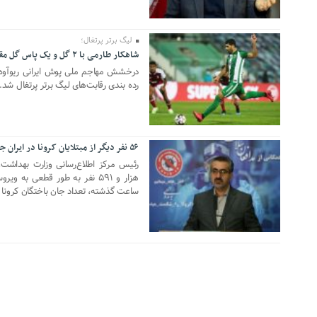
سته شد
رایزنی برای بازگشت ایران به
رتبه‌بندی تایمز
لیگ برتر پرتغال؛
شاهکار طارمی با ۲ گل و یک پاس گل مقابل براگا
01 جولای 2020
دار با نتانیاهو:
نفتکش ایرانی «سیلی سیتی» وارد
درخشش مهاجم ملی پوش ایرانی ریوآوه 
ن باید ادامه یابد
آب‌های سرزمینی ایران شد
رده بندی رقابت‌های لیگ برتر پرتغال شد.
ه سرلشکر موسوی
ادامه حملات هوایی علیه مراکزی در
باره به ایران؛ ضربات
نقاط مختلف تهران/ آغاز پاسخ
خواهیم کرد
۵۶ نفر دیگر از مبتلایان کرونا در ایران جان باختند
موشکی ایران به حملات
27 مه 2020
فقر در ایران را اعلام
شنیده شدن صدای انفجار در برخی
ساعت گذشته، تعداد جان باختگان کرونا در کشور به ۷ هزار
شهرهای ایران