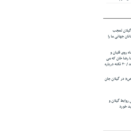
 از میزبانی
ف شد
گیلان تعجب
نهادهای حمایتی
نان جهانی ما را
 شود
 رئیسه
ه روی قلیان و
ی مشخص شد
ا رضا خان که می
رفت همه شاد بودند / ۲۰ نکته درباره
 از مراجع رسمی
” در گیلان جان
اسی ایران و
ان: کشاورزان
 روابط گیلان و
 کنند
ید خورد
تمدید مهلت اظهارنامه‌های مالیاتی سال ۱۴۰۴ تا