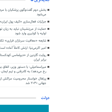
بخش دوم گفت‌وگوی پزشکیان با م
می‌شود
جزئیات فعال‌سازی «کیف پول ایران»
حمایت از مرزنشینان نباید به زیان تو
اولیه با کولبری وارد شود
شایعه «معافیت سربازان فراری» تک
امیر اکرمی‌نیا: ارتش کاملاً آماده است
روایت گاردین از «دیپلماسی کودکستا
برابر ایران
میراسماعیلی: با دستور وزیر، اتفاق ب
رخ می‌دهد/ به کادرفنی و تیم ایمان د
پرتغال خواستار محرومیت مراکش از 
جهانی ۲۰۳۰ شد
دولت