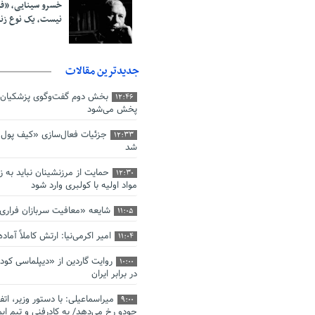
خسرو سینایی، «ف
نیست، یک نوع ز
جدیدترین مقالات
بخش دوم گفت‌وگوی پزشکیان 
12:46
پخش می‌شود
جزئیات فعال‌سازی «کیف پول ا
12:33
شد
حمایت از مرزنشینان نباید به ز
12:30
مواد اولیه با کولبری وارد شود
شایعه «معافیت سربازان فرار
11:05
امیر اکرمی‌نیا: ارتش کاملاً آما
11:04
روایت گاردین از «دیپلماسی کو
10:00
در برابر ایران
میراسماعیلی: با دستور وزیر، اتف
9:00
جودو رخ می‌دهد/ به کادرفنی و تیم ایم