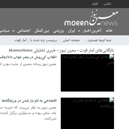
عکس
فیلم
خانه
آخرین اخبار
ایران
ورزشی
بین الملل
اجتماعی
سیاسی
06 دسامبر 2021
شما اینجا هستید :
صفحه اصلی
برچسب زده شده با : آمار فوت
بایگانی‌های آمار فوت - معین نیوز - خبری تحلیلی MoeenNews
انقلاب کی‌روش در مصر جواب داد/عک
معین نیوز_رسانه مصری از مثبت بودن ان
21 نوامبر 2021
افتضاحی به نام باز شدن در ورزشگاه‌ها
ماه، منفی بوده و مسئولین برگزار کننده
نمی‌کنند.
15 نوامبر 2021