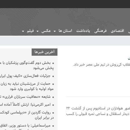
اقتصادی
فرهنگی
یادداشت
استان ها
عکس
فیلم
آخرین خبرها
س
بخش دوم گفت‌وگوی پزشکیان با 
قلاب کی‌روش در تیم ملی مصر خبر داد.
پخش می‌شود
جزئیات فعال‌سازی «کیف پول ایران
حمایت از مرزنشینان نباید به زیان 
مواد اولیه با کولبری وارد شود
شایعه «معافیت سربازان فراری» 
امیر اکرمی‌نیا: ارتش کاملاً آماده ا
معین نیوز_به نظر می‌رسد که تجربه حضور هواداران در استادیوم پس از گذشت ۲۲
روایت گاردین از «دیپلماسی کودکس
 دیدار استقلال و نساجی نمره قبولی را کسب
در برابر ایران
میراسماعیلی: با دستور وزیر، اتفاق 