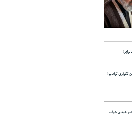
ز مراجع رسمی
برابر!
 تکراری ترامپ!
اکبر عبدی حیف