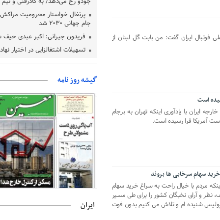
جودو رخ می‌دهد/ به کادرفنی و تیم ا
پرتغال خواستار محرومیت مراکش ا
جام جهانی ۲۰۳۰ شد
فریدون جیرانی: اکبر عبدی حیف 
ملی فوتبال ایران گفت: من بابت گل لبنان از
تسهیلات اشتغالزایی در اختیار نها
باید براساس اولویت‌های گیلان پردا
زمان جلسه سرنوشت‌ساز هیات رئ
گیشه روز نامه
فدراسیون فوتبال با حضور قلعه‌نو
دفتر رهبر انقلاب: مطالب خارج از
سیده است
فاقد سندیت است
رجه ایران با یادآوری اینکه تهران به برجام
بقائی: فضای مذاکرات فنی و سیاسی
است آمریکا فرا رسیده است.
عمان درباره تنگه هرمز، مثبت است
رئیس سازمان جهاد کشاورزی استان
گیلان نسبت به دریافت یارانه کود اقد
پایان شهریورماه
خرید سهام سرخابی ها بروند
اینکه مردم با خیال راحت به سراغ خرید سهام
 نظر و آرای نخبگان کشور را برای طی مسیر
ایران
پولیس شنیده ام و تلاش می کنیم بدون فوت