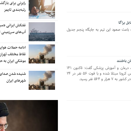
آسمان کشور بسته شد
رایزنی برای بازگشت
رتبه‌بندی تایمز
ترامپ پس از دیدار با نتانیاهو:
نفتکش ایرانی «سی
باعث صعود این تیم به جایگاه پنجم جدول
مذاکرات با ایران باید ادامه یابد
آب‌های سرزمینی ا
هشدار قاطعانه سرلشکر موسوی
ادامه حملات هوای
درباره حمله دوباره به ایران؛ ضربات
نقاط مختلف تهران/
شدیدتری وارد خواهیم کرد
موشکی ایران به ح
رئیس مرکز اطلاع‌رسانی وزارت بهداشت، درمان و آموزش پزشکی گفت: تاکنون ۱۴۱
هزار و ۵۹۱ نفر به طور قطعی به ویروس کرونا مبتلا شده و با فوت ۵۶ نفر در ۲۴
بانک جهانی خط فقر در ایران را اعلام
شنیده شدن صدای 
 و ۵۶۴ نفر رسید.
کرد
شهرهای ایران