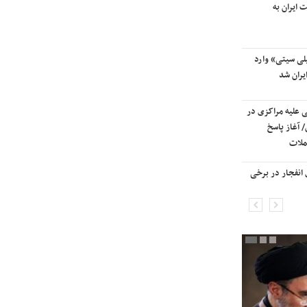
 ایران به
آسمان کشور بسته شد
لی سیتی» وارد
ترامپ پس از دیدار با نتانیاهو:
یران شد
مذاکرات با ایران باید ادامه یابد
ی علیه مراکزی در
هشدار قاطعانه سرلشکر موسوی
 آغاز پاسخ
درباره حمله دوباره به ایران؛ ضربات
ملات
شدیدتری وارد خواهیم کرد
انفجار در برخی
بانک جهانی خط فقر در ایران را اعلام
کرد

