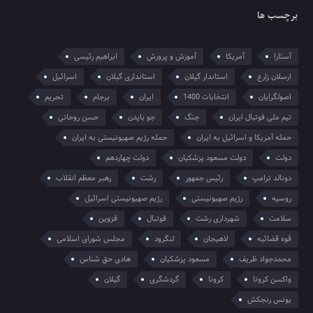
برچسب ها
آستارا
آمریکا
آموزش و پرورش
ابراهیم رئیسی
ارسلان زارع
استاندار گیلان
استانداری گیلان
اسرائیل
اصولگرایان
انتخابات 1400
ایران
برجام
تحریم
تیم ملی فوتبال ایران
جنگ
جو بایدن
حسن روحانی
حمله آمریکا و اسرائیل به ایران
حمله رژیم صهیونیستی به ایران
دولت
دولت مسعود پزشکیان
دولت چهاردهم
دونالد ترامپ
رئیس جمهور
رشت
رهبر معظم انقلاب
روسیه
رژیم صهیونیستی
رژیم صهیونیستی اسرائیل
سلامت
شهرداری رشت
فوتبال
قزوین
قوه قضائیه
لاهیجان
لنگرود
مجلس شورای اسلامی
محمدجواد ظریف
مسعود پزشکیان
هادی حق شناس
واکسن کرونا
کرونا
گردشگری
گیلان
یونس رنجکش