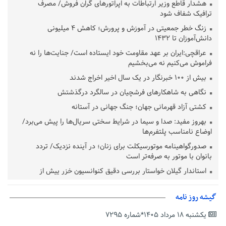
هشدار قاطع وزیر ارتباطات به اپراتورهای گران فروش/ مصرف
ترافیک شفاف شود
زنگ خطر جمعیتی در آموزش و پرورش؛ کاهش ۴ میلیونی
دانش‌آموزان تا ۱۴۳۲
عراقچی:ایران بر عهد مقاومت خود ایستاده است/ جنایت‌ها را نه
فراموش می‌کنیم نه می‌بخشیم
بیش از ۱۰۰ خبرنگار در یک سال اخیر اخراج شدند
نگاهی به شاهکارهای فرشچیان در سالگرد درگذشتش
کشتی آزاد قهرمانی جهان؛ جنگ جهانی در آستانه
بهروز مفید: صدا و سیما در شرایط سختی سریال‌ها را پیش می‌برد/
اوضاع نامناسب پلتفرم‌ها
صدورگواهینامه موتورسیکلت برای زنان؛ در آینده نزدیک/ تردد
بانوان با موتور به‌ صرفه‌تر است
استاندار گیلان خواستار بررسی دقیق کنوانسیون خزر پیش از
تصویب در مجلس شد
پزشکیان‌: بهترین زمان برای دستیابی به توافق شرایط کنونی است/از
گیشه روز نامه
حقوق ملت کوتاه نمی‌آییم
یکشنبه ۱۸ مرداد ۱۴۰۵*شماره ۷۲۹۵
عارف: جنگ اصلی امروز، جنگ روایت‌ها بر سر امید و هویت ملی