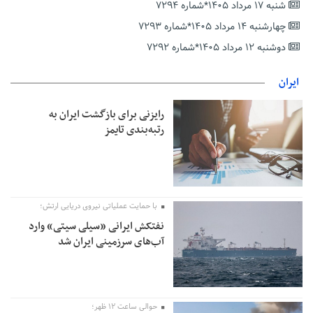
شنبه ۱۷ مرداد ۱۴۰۵*شماره ۷۲۹۴
است
چهارشنبه ۱۴ مرداد ۱۴۰۵*شماره ۷۲۹۳
هشدار معاون وظیفه عمومی گیلان به سربازان فراری؛ اعطای
معافیت شایعه است
دوشنبه ۱۲ مرداد ۱۴۰۵*شماره ۷۲۹۲
پاکستان: باید در برابر اسرائیل متحد شویم؛ عادی‌سازی هیچ سودی
ندارد
ایران
جهانگیر: امروز خبرنگاران ایران به عنوان خار چشم می‌درخشند
رایزنی برای بازگشت ایران به
اتفاق عجیب در استقلال؛ امضای شجاعی پای صورت‌های مالی ٩ماه
رتبه‌بندی تایمز
پس از استعفا
با حمایت عملیاتی نیروی دریایی ارتش؛
نفتکش ایرانی «سیلی سیتی» وارد
آب‌های سرزمینی ایران شد
حوالی ساعت ۱۲ ظهر؛