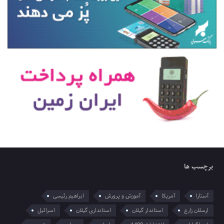
برچسب ها
آستارا
آمریکا
آموزش و پرورش
ابراهیم رئیسی
ارسلان زارع
استاندار گیلان
استانداری گیلان
اسرائیل