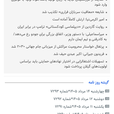
وارد شود
شایعه «معافیت سربازان فراری» تکذیب شد
امیر اکرمی‌نیا: ارتش کاملاً آماده است
روایت گاردین از «دیپلماسی کودکستانی» ترامپ در برابر ایران
میراسماعیلی: با دستور وزیر، اتفاق بزرگی برای جودو رخ می‌دهد/
به کادرفنی و تیم ایمان دارم
پرتغال خواستار محرومیت مراکش از میزبانی جام جهانی ۲۰۳۰ شد
فریدون جیرانی: اکبر عبدی حیف شد
تسهیلات اشتغالزایی در اختیار نهادهای حمایتی باید براساس
اولویت‌های گیلان پرداخت شود
زمان جلسه سرنوشت‌ساز هیات رئیسه فدراسیون فوتبال با حضور
قلعه‌نویی مشخص شد
گیشه روز نامه
دفتر رهبر انقلاب: مطالب خارج از مراجع رسمی فاقد سندیت است
چهارشنبه ۱۴ مرداد ۱۴۰۵*شماره ۷۲۹۳
بقائی: فضای مذاکرات فنی و سیاسی ایران و عمان درباره تنگه هرمز،
مثبت است
دوشنبه ۱۲ مرداد ۱۴۰۵*شماره ۷۲۹۲
رئیس سازمان جهاد کشاورزی استان: کشاورزان گیلان نسبت به
یکشنبه ۱۱ مرداد ۱۴۰۵*شماره ۷۲۹۱
دریافت یارانه کود اقدام کنند