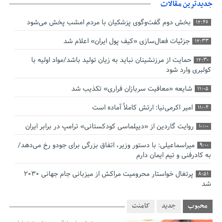
جدیدترین مقالات
بخش دوم گفت‌وگوی پزشکیان با مردم امشب پخش می‌شود
12:46
جزئیات فعال‌سازی «کیف پول ایران» اعلام شد
12:33
حمایت از مرزنشینان نباید به زیان تولید باشد/مواد اولیه با
12:30
کولبری وارد شود
شایعه «معافیت سربازان فراری» تکذیب شد
11:05
امیر اکرمی‌نیا: ارتش کاملاً آماده است
11:04
روایت گاردین از «دیپلماسی کودکستانی» ترامپ در برابر ایران
10:00
میراسماعیلی: با دستور وزیر، اتفاق بزرگی برای جودو رخ می‌دهد/
9:00
به کادرفنی و تیم ایمان دارم
پرتغال خواستار محرومیت مراکش از میزبانی جام جهانی ۲۰۳۰
8:51
شد
فریدون جیرانی: اکبر عبدی حیف شد
8:41
محبوب
جدید
کامنت
تسهیلات اشتغالزایی در اختیار نهادهای حمایتی باید براساس
0:58