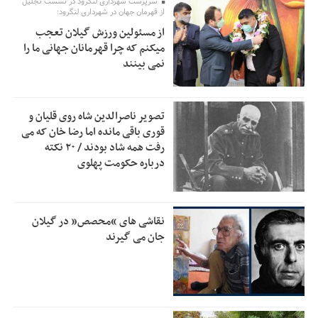
سرپرست شهرداری لنگرود در نشست تجلیل
اولویت‌های گیلان پرداخت شود
از قهرمان جهان در شهرداری لنگرود:
از مسئولین ورزش گیلان تعجب
زمان جلسه سرنوشت‌ساز هیات رئیسه فدراسیون فوتبال با حضور
2:53
میکنم که چرا قهرمانان جهانی ما را
قلعه‌نویی مشخص شد
نمی بینند
دفتر رهبر انقلاب: مطالب خارج از مراجع رسمی فاقد سندیت
2:50
است
تصویر ناصرالدین شاه روی قلیان و
بقائی: فضای مذاکرات فنی و سیاسی ایران و عمان درباره تنگه
2:46
قوری باقی مانده اما رضا خان که می
هرمز، مثبت است
رفت همه شاد بودند / ۲۰ نکته
درباره حکومت پهلوی
رئیس سازمان جهاد کشاورزی استان: کشاورزان گیلان نسبت به
1:30
دریافت یارانه کود اقدام کنند
تمدید مهلت اظهارنامه‌های مالیاتی سال ۱۴۰۴ تا پایان شهریورماه
1:00
نقاشی های “محصص” در گیلان
جان می گیرند