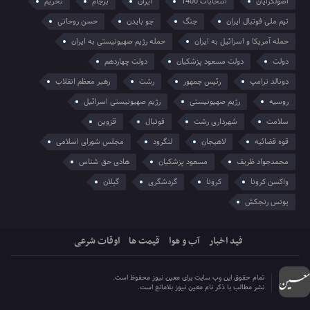
اصولگرایان
انتخابات 1400
ایران
برجام
تحریم
تیم ملی فوتبال ایران
جنگ
جو بایدن
حسن روحانی
حمله آمریکا و اسرائیل به ایران
حمله رژیم صهیونیستی به ایران
دولت
دولت مسعود پزشکیان
دولت چهاردهم
دونالد ترامپ
رئیس جمهور
رشت
رهبر معظم انقلاب
روسیه
رژیم صهیونیستی
رژیم صهیونیستی اسرائیل
سلامت
شهرداری رشت
فوتبال
قزوین
قوه قضائیه
لاهیجان
لنگرود
مجلس شورای اسلامی
محمدجواد ظریف
مسعود پزشکیان
هادی حق شناس
واکسن کرونا
کرونا
گردشگری
گیلان
یونس رنجکش
فید اخبار
آب و هوا
قیمت ها
اوقات شرعی
تمام حقوق این وب سایت برای معین نیوز محفوظ است.
نشر مطالب با ذکر نام معین نیوز بلامانع است.