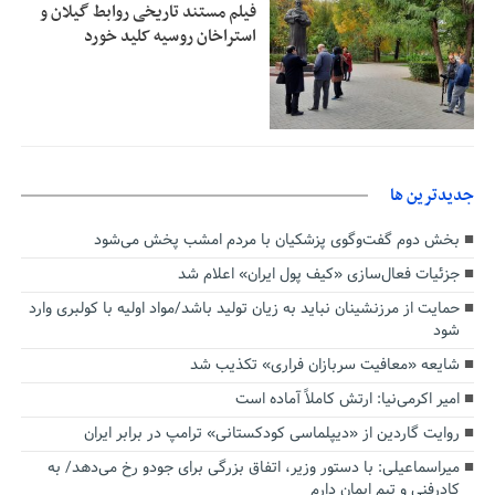
فیلم مستند تاریخی روابط گیلان و
استراخان روسیه کلید خورد
جديدترين ها
بخش دوم گفت‌وگوی پزشکیان با مردم امشب پخش می‌شود
جزئیات فعال‌سازی «کیف پول ایران» اعلام شد
حمایت از مرزنشینان نباید به زیان تولید باشد/مواد اولیه با کولبری وارد
شود
شایعه «معافیت سربازان فراری» تکذیب شد
امیر اکرمی‌نیا: ارتش کاملاً آماده است
روایت گاردین از «دیپلماسی کودکستانی» ترامپ در برابر ایران
میراسماعیلی: با دستور وزیر، اتفاق بزرگی برای جودو رخ می‌دهد/ به
کادرفنی و تیم ایمان دارم