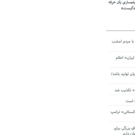
یلمسازی یک حرفه
ندگیست»
با مردم امشب
یران» اعلام
یان تولید باشد/
ی» تکذیب شد
ده است
دکستانی» ترامپ
اق بزرگی برای
ان دارم