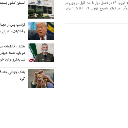
آسمان کشور بسته شد
یک مدل ریاضی نشان دادند کاهش شیوع کووید ۱۹ در فصل بهار تا حد قابل توجهی در
رایزنی برای بازگشت
اثر پایان فصل آنفلوآنزا بوده است و آنفلوآنزا می‌تواند شیوع کووید ۱۹ را تا ۲.۵ برابر
رتبه‌بندی تایمز
ترامپ پس از دیدار با نتانیاهو:
نفتکش ایرانی «سی
مذاکرات با ایران باید ادامه یابد
آب‌های سرزمینی ا
هشدار قاطعانه سرلشکر موسوی
ادامه حملات هوای
درباره حمله دوباره به ایران؛ ضربات
نقاط مختلف تهران/
شدیدتری وارد خواهیم کرد
موشکی ایران به ح
بانک جهانی خط فقر در ایران را اعلام
شنیده شدن صدای 
کرد
شهرهای ایران