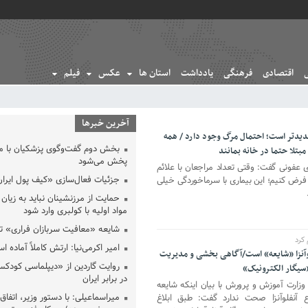
اقتصادی
فرهنگی
یادداشت
استان ها
عکس
فیلم
آخرین خبرها
شدیدتر است؛ احتمال مرگ وجود دارد / همه
بخش دوم گفت‌وگوی پزشکیان با 
 مبتلا حتما در خانه بمانند
پخش می‌شود
عفونی گفت: وقتی تعداد مراجعان با علائم
جزئیات فعال‌سازی «کیف پول ایران
زا فرض کنیم؛ این بیماری با سرماخوردگی خیلی
حمایت از مرزنشینان نباید به زیان 
مواد اولیه با کولبری وارد شود
شایعه «معافیت سربازان فراری» 
کرد
امیر اکرمی‌نیا: ارتش کاملاً آماده ا
وآنزا «شایعه» است/آگاهی بخشی و مدیریت
روایت گاردین از «دیپلماسی کودکس
یگار الکترونیک»
در برابر ایران
وزارت آموزش و پرورش با بیان اینکه شایعه
میراسماعیلی: با دستور وزیر، اتفاق 
آنفلوآنزا صحت ندارد گفت: طبق ابلاغ