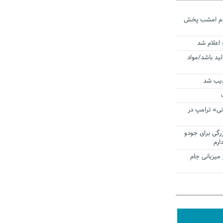
ردم امشب پخش
 اعلام شد
لید باشد/مواد
ذیب شد
نی» ترامپ در
زرگی برای جودو
ارم
میزبانی جام