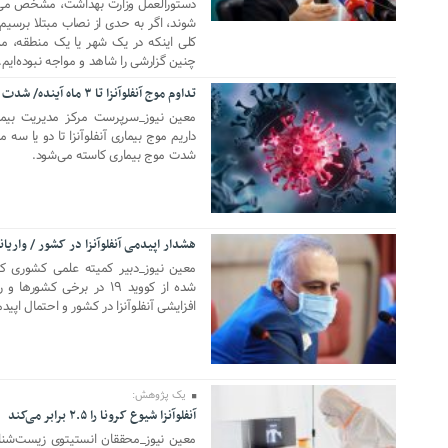
دستورالعمل وزارت بهداشت، مشخص می‌ش
شوند، اگر به حدی از نصاب مبتلا برسیم
کلی اینکه در یک شهر یا یک منطقه‌، م
چنین گزارشی را شاهد و مواجه نبوده‌ایم.
تداوم موج آنفلوآنزا تا ۳ ماه آینده/ شدت موج بیماری در بهمن‌ماه کاهش می‌یابد
10 نوامبر 2022
معین نیوز_سرپرست مرکز مدیریت بیماری
داریم موج بیماری آنفلوآنزا تا دو یا سه 
شدت موج بیماری کاسته می‌شود.
هشدار اپیدمی آنفلوآنزا در کشور / واریا
19 اکتبر 2022
معین نیوز_دبیر کمیته علمی کشوری کر
شده از کووید ۱۹ در برخی 
افزایشی آنفلوآنزا در کشور و احتمال اپید
یک پژوهش:
آنفلوآنزا شیوع کرونا را ۲.۵ برابر می‌کند
16 سپتامبر 2020
معین نیوز_محققان انستیتوی زیست‌شناس