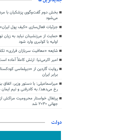
بخش دوم گفت‌وگوی پزشکیان با م
می‌شود
جزئیات فعال‌سازی «کیف پول ایران»
حمایت از مرزنشینان نباید به زیان تو
اولیه با کولبری وارد شود
شایعه «معافیت سربازان فراری» تک
امیر اکرمی‌نیا: ارتش کاملاً آماده است
روایت گاردین از «دیپلماسی کودکستا
برابر ایران
میراسماعیلی: با دستور وزیر، اتفاق ب
رخ می‌دهد/ به کادرفنی و تیم ایمان د
پرتغال خواستار محرومیت مراکش از 
جهانی ۲۰۳۰ شد
دولت