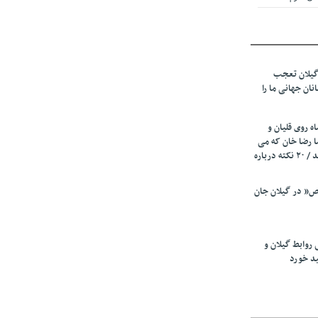
 از میزبانی
ف شد
گیلان تعجب
نهادهای حمایتی
نان جهانی ما را
 شود
 رئیسه
ه روی قلیان و
ی مشخص شد
ا رضا خان که می
رفت همه شاد بودند / ۲۰ نکته درباره
 از مراجع رسمی
” در گیلان جان
اسی ایران و
ان: کشاورزان
 روابط گیلان و
 کنند
ید خورد
تمدید مهلت اظهارنامه‌های مالیاتی سال ۱۴۰۴ تا