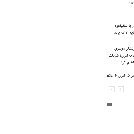
 ایران به
آسمان کشور بسته شد
لی سیتی» وارد
ترامپ پس از دیدار با نتانیاهو:
یران شد
مذاکرات با ایران باید ادامه یابد
ی علیه مراکزی در
هشدار قاطعانه سرلشکر موسوی
 آغاز پاسخ
درباره حمله دوباره به ایران؛ ضربات
ملات
شدیدتری وارد خواهیم کرد
انفجار در برخی
بانک جهانی خط فقر در ایران را اعلام
کرد

