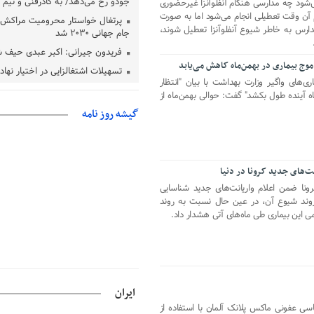
جودو رخ می‌دهد/ به کادرفنی و تیم ا
ود چه مدارسی هنگام آنفلوآنزا غیرحضوری
 آن وقت تعطیلی انجام می‌شود اما به صورت
پرتغال خواستار محرومیت مراکش ا
دارس به خاطر شیوع آنفلوآنزا تعطیل شوند،
جام جهانی ۲۰۳۰ شد
فریدون جیرانی: اکبر عبدی حیف 
تسهیلات اشتغالزایی در اختیار نها
‌های واگیر وزارت بهداشت با بیان "انتظار
باید براساس اولویت‌های گیلان پردا
ماه آینده طول بکشد" گفت:‌ حوالی بهمن‌ماه از
زمان جلسه سرنوشت‌ساز هیات رئ
گیشه روز نامه
فدراسیون فوتبال با حضور قلعه‌نو
دفتر رهبر انقلاب: مطالب خارج از
فاقد سندیت است
بقائی: فضای مذاکرات فنی و سیاسی
نت‌های جدید کرونا در دنیا
عمان درباره تنگه هرمز، مثبت است
ونا ضمن اعلام واریانت‌های جدید شناسایی
رئیس سازمان جهاد کشاورزی استان
کشورها و روند شیوع آن، در عین حال نسبت به روند
گیلان نسبت به دریافت یارانه کود اقد
می این بیماری طی ماه‌های آتی هشدار داد.
پایان شهریورماه
ایران
ی عفونی ماکس پلانک آلمان با استفاده از