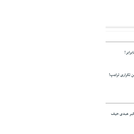
ز مراجع رسمی
برابر!
 تکراری ترامپ!
اکبر عبدی حیف