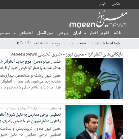
عکس
فیلم
خانه
آخرین اخبار
ایران
ورزشی
بین الملل
اجتماعی
سیاسی
شما اینجا هستید :
صفحه اصلی
برچسب زده شده با : آنفلوآنزا
بایگانی‌های آنفلوآنزا - معین نیوز - خبری تحلیلی MoeenNews
هشدار مینو محرز: موج جدید آنفلوآنزا 
علائم شدید را آنفلوآنزا فرض کنید / افراد
07 دسامبر 2025
معین نیوز_پزشک و متخصص بیماری‌های 
مشابه زیاد می‌شود، باید همه را آنفلوآن
فرق می‌کند و علائم خیلی شدیدتری دارد.
معاون سلامت وزارت آموزش و پرورش اعلام 
تعطیلی برخی مدارس به دلیل شیوع آنفل
13 ژانویه 2025
رفتاری دانش‌آموزان در خصوص مصرف «س
معین نیوز_معاون تربیت‌بدنی و سلامت 
تعطیلی برخی مدارس به دلیل شیوع 