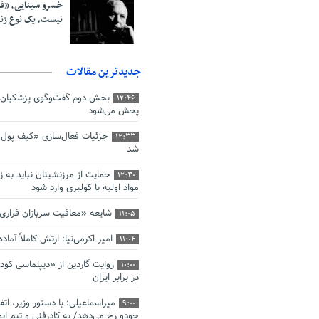
خسرو سینایی، «ف
نیست، یک نوع ز
جدیدترین مقالات
بخش دوم گفت‌وگوی پزشکیان 
12:46
پخش می‌شود
جزئیات فعال‌سازی «کیف پول ا
12:33
شد
حمایت از مرزنشینان نباید به ز
12:30
مواد اولیه با کولبری وارد شود
شایعه «معافیت سربازان فرار
11:05
امیر اکرمی‌نیا: ارتش کاملاً آما
11:04
روایت گاردین از «دیپلماسی کو
10:00
در برابر ایران
میراسماعیلی: با دستور وزیر، اتف
9:00
جودو رخ می‌دهد/ به کادرفنی و تیم ایم